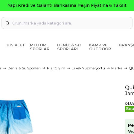
BISIKLET
MOTOR
DENIZ & SU
KAMP VE
BRANŞ
SPORLARI
SPORLARI
OUTDOOR
a
Deniz & Su Sporları
Plaj Giyim
Erkek Yüzme Şortu
Marka
QU
Qui
Jam
₺1.6
Sep
Pe
Wo