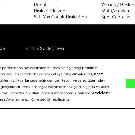
Pedal
Yemek / Beslen
Bisiklet Eldiveni
Mat Çantaları
8-11 Yaş Çocuk Bisikletleri
Spor Çantaları
da
Gizlilik Sözleşmesi
ü nasıl iade edebilirim?
klıdır.