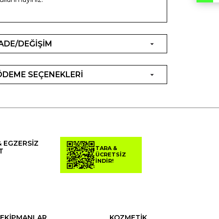
İADE/DEĞİŞİM
ÖDEME SEÇENEKLERİ
& EGZERSİZ
TARA &
T
ÜCRETSİZ
İNDİR!
EKİPMANLAR
KOZMETİK