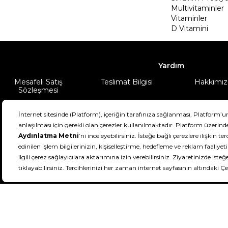
Multivitaminler
Vitaminler
D Vitamini
Yardım
Mesafeli Satış
Teslimat Bilgisi
Hakkımız
Sözleşmesi
Şartlar & Koşullar
Ürünüm
DeFactoFIT ©️ 2022-2026. Tüm hakları sa
21
SEÇİNİZ