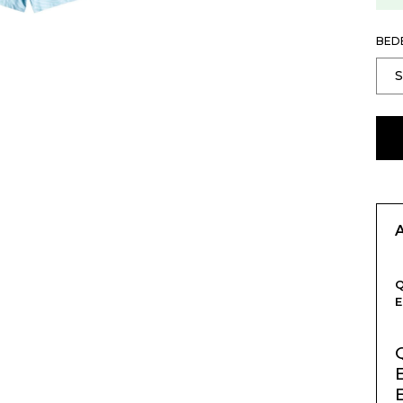
BED
Q
E