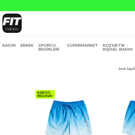
atına 6 Taksit
KADIN
ERKEK
SPORCU
SÜPERMARKET
KOZMETIK -
BESINLERI
KIŞISEL BAKIM
Ana Sayf
KARGO
BEDAVA!