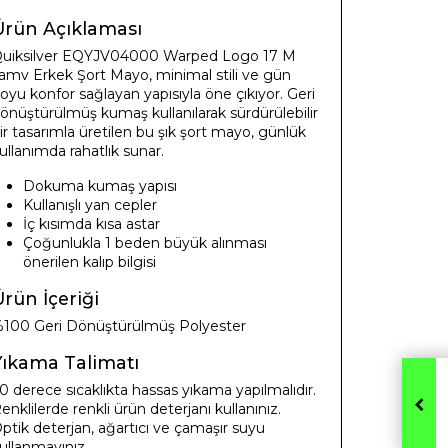
Ürün Açıklaması
uiksilver EQYJV04000 Warped Logo 17 M
amv Erkek Şort Mayo, minimal stili ve gün
oyu konfor sağlayan yapısıyla öne çıkıyor. Geri
önüştürülmüş kumaş kullanılarak sürdürülebilir
ir tasarımla üretilen bu şık şort mayo, günlük
ullanımda rahatlık sunar.
Dokuma kumaş yapısı
Kullanışlı yan cepler
İç kısımda kısa astar
Çoğunlukla 1 beden büyük alınması
önerilen kalıp bilgisi
rün İçeriği
100 Geri Dönüştürülmüş Polyester
Yıkama Talimatı
0 derece sıcaklıkta hassas yıkama yapılmalıdır.
enklilerde renkli ürün deterjanı kullanınız.
ptik deterjan, ağartıcı ve çamaşır suyu
ullanmayınız.