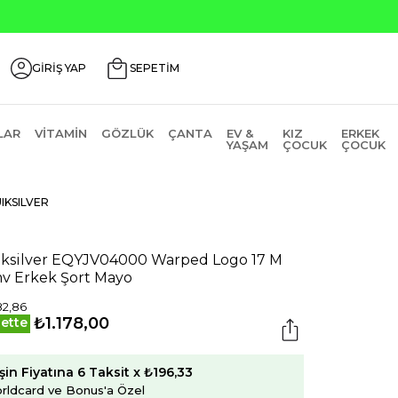
Seçili Ürünlerde ₺2000 Üzeri ₺200 İndirim
GİRİŞ YAP
SEPETİM
LAR
VITAMIN
GÖZLÜK
ÇANTA
EV &
KIZ
ERKEK
YAŞAM
ÇOCUK
ÇOCUK
IKSILVER
ksilver EQYJV04000 Warped Logo 17 M
v Erkek Şort Mayo
82,86
₺1.178,00
ette
şin Fiyatına 6 Taksit x ₺196,33
rldcard ve Bonus'a Özel