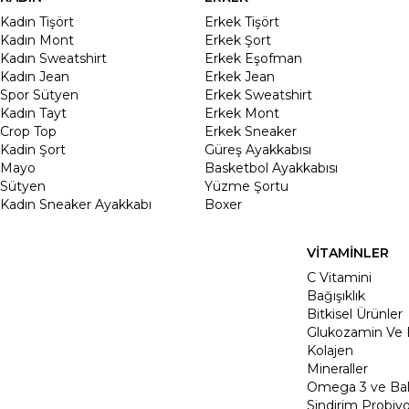
Kadın Tişört
Erkek Tişört
Kadın Mont
Erkek Şort
Kadın Sweatshirt
Erkek Eşofman
Kadın Jean
Erkek Jean
Spor Sütyen
Erkek Sweatshirt
Kadın Tayt
Erkek Mont
Crop Top
Erkek Sneaker
Kadin Şort
Güreş Ayakkabısı
Mayo
Basketbol Ayakkabısı
Sütyen
Yüzme Şortu
Kadın Sneaker Ayakkabı
Boxer
VİTAMİNLER
C Vitamini
Bağışıklık
Bitkisel Ürünler
Glukozamin Ve 
Kolajen
Mineraller
Omega 3 ve Balı
Sindirim Probiyo