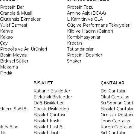
Protein Bar
Protein Tozu
Granola & Müsli
Amino Asit (BCAA)
Glutensiz Ekmekler
L Karnitin ve CLA
Yulaf Ezmesi
Güç ve Performans Takviyeleri
Kahve
Kilo ve Hacim (Gainer)
Kakao
Kombinasyonlar
Çay
Kreatin
Propolis ve Arı Ürünleri
Tatlandırıcılar
Besin Mayası
Proteinli Besinler
Bitkisel Sütler
Shaker
Makarna
Fındık
BİSİKLET
ÇANTALAR
Katlanır Bisikletler
Bel Çantaları
Elektrikli Bisikletler
Okul Çantaları
Dağ Bisikletleri
Su Sporları Çanta
Eklem Sağlığı
Çocuk Bisikletleri
Bisiklet Çantalar
Bisiklet Çantası
Omuz / Postacı 
Bisiklet Kaskı
Tenis Çantaları
k Yağları
Bisiklet Lastiği
Kamp Çantaları
tik
Bisiklet Jant
Sırt Çantaları