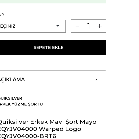
EN
SEPETE EKLE
AÇIKLAMA
UIKSILVER
RKEK YÜZME ŞORTU
Quiksilver Erkek Mavi Şort Mayo
EQYJV04000 Warped Logo
EQYJV04000-BRT6