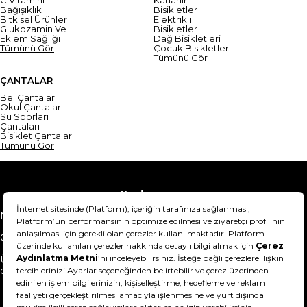
Bağışıklık
Bisikletler
Bitkisel Ürünler
Elektrikli
Glukozamin Ve
Bisikletler
Eklem Sağlığı
Dağ Bisikletleri
Tümünü Gör
Çocuk Bisikletleri
Tümünü Gör
ÇANTALAR
Bel Çantaları
Okul Çantaları
Su Sporları
Çantaları
Bisiklet Çantaları
Tümünü Gör
Yardım
Mesafeli Satış Sözleşmesi
Teslimat Bilgisi
Gizlilik Sözleşmesi
Şartlar & Koşullar
Ürünümü nasıl iade
Hakkımızda
edebilirim?