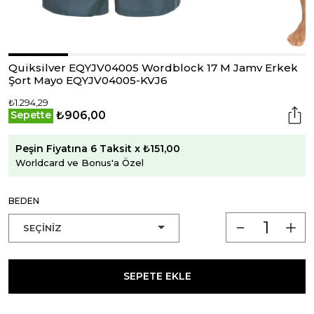
Quiksilver EQYJV04005 Wordblock 17 M Jamv Erkek
Şort Mayo EQYJV04005-KVJ6
₺1.294,29
₺906,00
Sepette
Peşin Fiyatına 6 Taksit x ₺151,00
Worldcard ve Bonus'a Özel
BEDEN
SEPETE EKLE