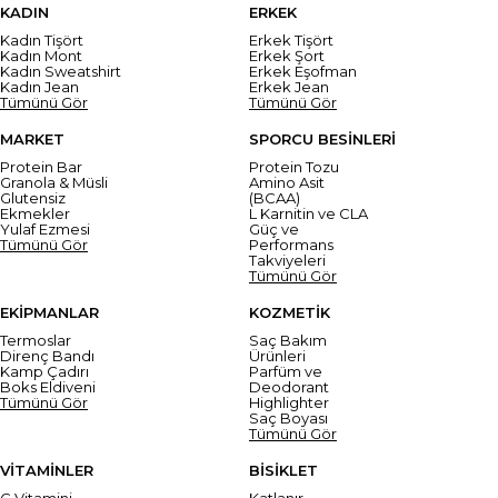
KADIN
ERKEK
Kadın Tişört
Erkek Tişört
Kadın Mont
Erkek Şort
Kadın Sweatshirt
Erkek Eşofman
Kadın Jean
Erkek Jean
Tümünü Gör
Tümünü Gör
MARKET
SPORCU BESİNLERİ
Protein Bar
Protein Tozu
Granola & Müsli
Amino Asit
Glutensiz
(BCAA)
Ekmekler
L Karnitin ve CLA
Yulaf Ezmesi
Güç ve
Tümünü Gör
Performans
Takviyeleri
Tümünü Gör
EKİPMANLAR
KOZMETİK
Termoslar
Saç Bakım
Direnç Bandı
Ürünleri
Kamp Çadırı
Parfüm ve
Boks Eldiveni
Deodorant
Tümünü Gör
Highlighter
Saç Boyası
Tümünü Gör
VİTAMİNLER
BİSİKLET
C Vitamini
Katlanır