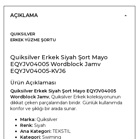
AÇIKLAMA
QUIKSILVER
ERKEK YÜZME ŞORTU
Quiksilver Erkek Siyah Şort Mayo
EQYJV04005 Wordblock Jamv
EQYJV04005-KVJ6
Ürün Açıklaması
Quiksilver Erkek Siyah Şort Mayo EQYJV04005
Wordblock Jamv
, Quiksilver Erkek koleksiyonunun
dikkat çeken parçalarından biridir. Günlük kullanımda
konfor ve şıklığı bir arada sunar.
Marka:
Quiksilver
Renk:
Siyah
Ana Kategori:
TEKSTIL
Kategori:
Swiming