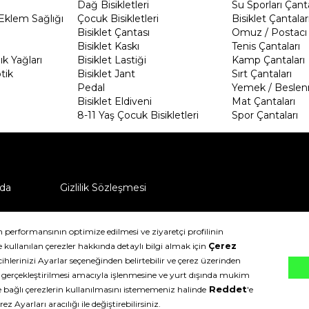
Dağ Bisikletleri
Su Sporları Çanta
Eklem Sağlığı
Çocuk Bisikletleri
Bisiklet Çantalar
Bisiklet Çantası
Omuz / Postacı 
Bisiklet Kaskı
Tenis Çantaları
k Yağları
Bisiklet Lastiği
Kamp Çantaları
tik
Bisiklet Jant
Sırt Çantaları
Pedal
Yemek / Beslen
Bisiklet Eldiveni
Mat Çantaları
8-11 Yaş Çocuk Bisikletleri
Spor Çantaları
da
Gizlilik Sözleşmesi
ü nasıl iade edebilirim?
klıdır.