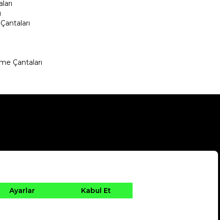
ları
ı
Çantaları
me Çantaları