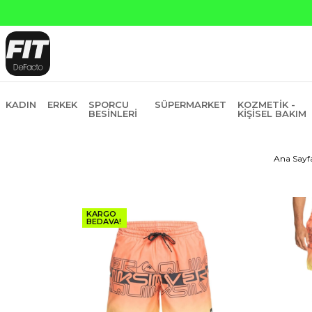
Yapı Kredi ve Garanti Bankasına Peşin Fiyatına 6 Taksit
KADIN
ERKEK
SPORCU
SÜPERMARKET
KOZMETIK -
BESINLERI
KIŞISEL BAKIM
Ana Sayf
KARGO
BEDAVA!