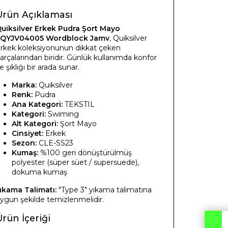
Ürün Açıklaması
uiksilver Erkek Pudra Şort Mayo
QYJV04005 Wordblock Jamv
, Quiksilver
rkek koleksiyonunun dikkat çeken
arçalarından biridir. Günlük kullanımda konfor
e şıklığı bir arada sunar.
Marka:
Quiksilver
Renk:
Pudra
Ana Kategori:
TEKSTIL
Kategori:
Swiming
Alt Kategori:
Şort Mayo
Cinsiyet:
Erkek
Sezon:
CLE-SS23
Kumaş:
%100 geri dönüştürülmüş
polyester (süper süet / supersuede),
dokuma kumaş
ıkama Talimatı:
"Type 3" yıkama talimatına
ygun şekilde temizlenmelidir.
rün İçeriği