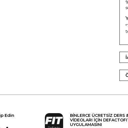
%
s
"
t
ip Edin
BİNLERCE ÜCRETSİZ DERS 
VİDEOLARI İÇİN DEFACTOFI
UYGULAMASINI