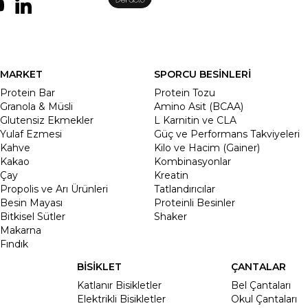
MARKET
SPORCU BESİNLERİ
Protein Bar
Protein Tozu
Granola & Müsli
Amino Asit (BCAA)
Glutensiz Ekmekler
L Karnitin ve CLA
Yulaf Ezmesi
Güç ve Performans Takviyeleri
Kahve
Kilo ve Hacim (Gainer)
Kakao
Kombinasyonlar
Çay
Kreatin
Propolis ve Arı Ürünleri
Tatlandırıcılar
Besin Mayası
Proteinli Besinler
Bitkisel Sütler
Shaker
Makarna
Fındık
BİSİKLET
ÇANTALAR
Katlanır Bisikletler
Bel Çantaları
Elektrikli Bisikletler
Okul Çantaları