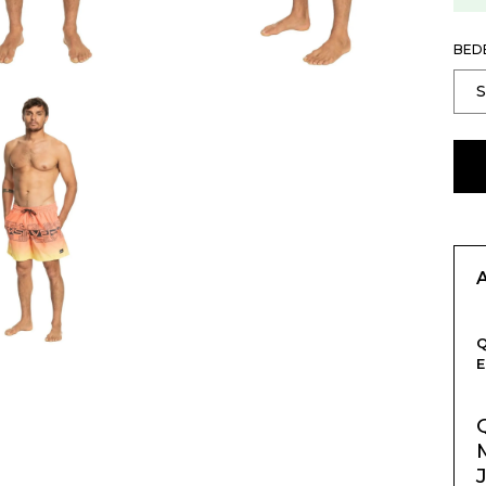
BED
Q
E