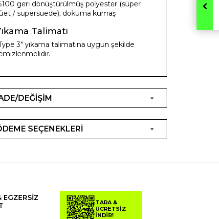
100 geri dönüştürülmüş polyester (süper
üet / supersuede), dokuma kumaş
Yıkama Talimatı
Type 3" yıkama talimatına uygun şekilde
emizlenmelidir.
İADE/DEĞİŞİM
ÖDEME SEÇENEKLERİ
& EGZERSİZ
TARA &
T
ÜCRETSİZ
İNDİR!