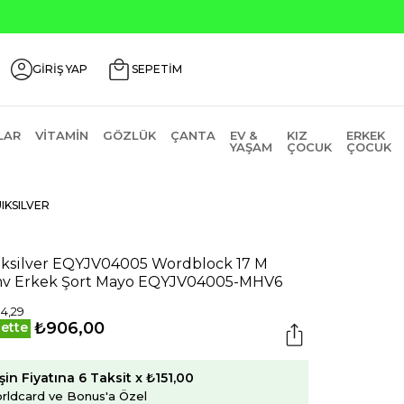
GİRİŞ YAP
SEPETİM
LAR
VITAMIN
GÖZLÜK
ÇANTA
EV &
KIZ
ERKEK
YAŞAM
ÇOCUK
ÇOCUK
IKSILVER
ksilver EQYJV04005 Wordblock 17 M
v Erkek Şort Mayo EQYJV04005-MHV6
94,29
₺906,00
ette
şin Fiyatına 6 Taksit x ₺151,00
rldcard ve Bonus'a Özel