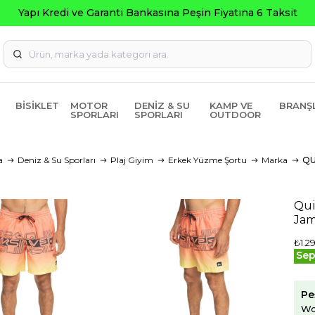
BISIKLET
MOTOR
DENIZ & SU
KAMP VE
BRANŞ
SPORLARI
SPORLARI
OUTDOOR
a
Deniz & Su Sporları
Plaj Giyim
Erkek Yüzme Şortu
Marka
QU
Qui
Jam
₺1.2
Sep
Pe
Wo