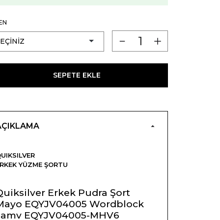
EN
SEPETE EKLE
AÇIKLAMA
UIKSILVER
RKEK YÜZME ŞORTU
Quiksilver Erkek Pudra Şort
Mayo EQYJV04005 Wordblock
Jamv EQYJV04005-MHV6