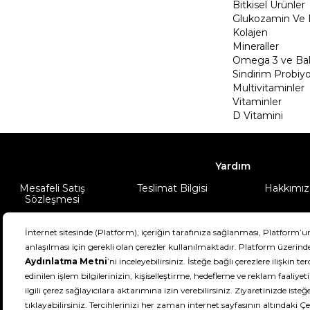
Bitkisel Ürünler
Glukozamin Ve 
Kolajen
Mineraller
Omega 3 ve Balı
Sindirim Probiyo
Multivitaminler
Vitaminler
D Vitamini
Yardım
Mesafeli Satış
Teslimat Bilgisi
Hakkımız
Sözleşmesi
Şartlar & Koşullar
Ürünüm
DeFactoFIT ©️ 2022-2026. Tüm hakları sa