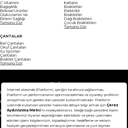
C Vitamini
Katlanır
Bağışıklık
Bisikletler
Bitkisel Ürünler
Elektrikli
Glukozamin Ve
Bisikletler
Eklem Sağlığı
Dağ Bisikletleri
Tümünü Gör
Çocuk Bisikletleri
Tümünü Gör
ÇANTALAR
Bel Çantaları
Okul Çantaları
Su Sporları
Çantaları
Bisiklet Çantaları
Tümünü Gör
Yardım
Mesafeli Satış Sözleşmesi
Teslimat Bilgisi
Gizlilik Sözleşmesi
Şartlar & Koşullar
Ürünümü nasıl iade
Hakkımızda
edebilirim?