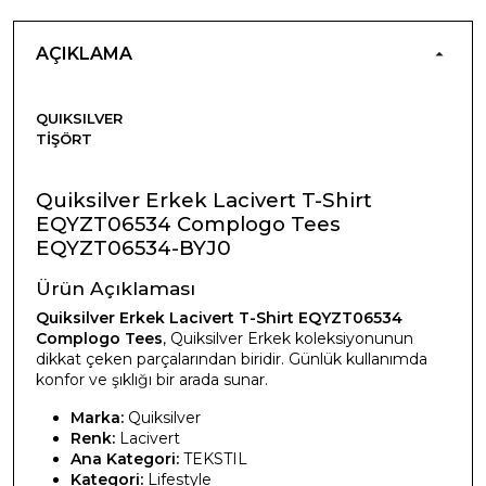
AÇIKLAMA
QUIKSILVER
TIŞÖRT
Quiksilver Erkek Lacivert T-Shirt
EQYZT06534 Complogo Tees
EQYZT06534-BYJ0
Ürün Açıklaması
Quiksilver Erkek Lacivert T-Shirt EQYZT06534
Complogo Tees
, Quiksilver Erkek koleksiyonunun
dikkat çeken parçalarından biridir. Günlük kullanımda
konfor ve şıklığı bir arada sunar.
Marka:
Quiksilver
Renk:
Lacivert
Ana Kategori:
TEKSTIL
Kategori:
Lifestyle