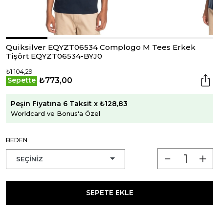
Quiksilver EQYZT06534 Complogo M Tees Erkek
Tişört EQYZT06534-BYJ0
₺1.104,29
₺773,00
Sepette
Peşin Fiyatına 6 Taksit x ₺128,83
Worldcard ve Bonus'a Özel
BEDEN
SEPETE EKLE