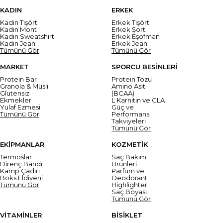
KADIN
ERKEK
Kadın Tişört
Erkek Tişört
Kadın Mont
Erkek Şort
Kadın Sweatshirt
Erkek Eşofman
Kadın Jean
Erkek Jean
Tümünü Gör
Tümünü Gör
MARKET
SPORCU BESİNLERİ
Protein Bar
Protein Tozu
Granola & Müsli
Amino Asit
Glutensiz
(BCAA)
Ekmekler
L Karnitin ve CLA
Yulaf Ezmesi
Güç ve
Tümünü Gör
Performans
Takviyeleri
Tümünü Gör
EKİPMANLAR
KOZMETİK
Termoslar
Saç Bakım
Direnç Bandı
Ürünleri
Kamp Çadırı
Parfüm ve
Boks Eldiveni
Deodorant
Tümünü Gör
Highlighter
Saç Boyası
Tümünü Gör
VİTAMİNLER
BİSİKLET