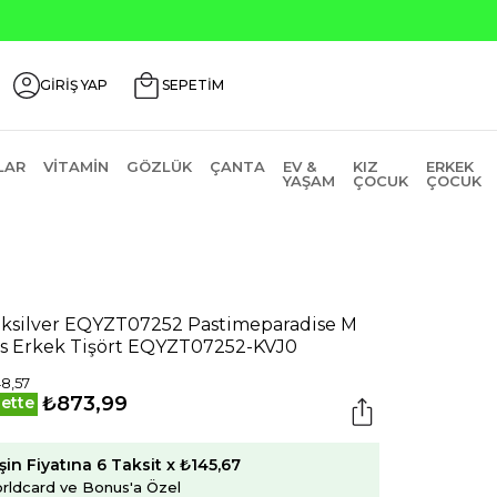
GİRİŞ YAP
SEPETİM
LAR
VITAMIN
GÖZLÜK
ÇANTA
EV &
KIZ
ERKEK
YAŞAM
ÇOCUK
ÇOCUK
ksilver EQYZT07252 Pastimeparadise M
s Erkek Tişört EQYZT07252-KVJ0
48,57
₺873,99
ette
şin Fiyatına 6 Taksit x ₺145,67
rldcard ve Bonus'a Özel