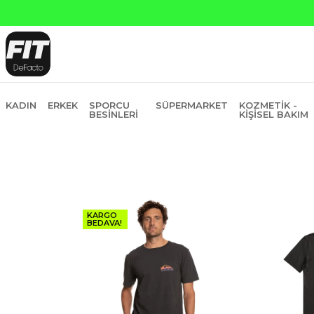
Yapı Kredi ve Garanti Bankasın
KADIN
ERKEK
SPORCU
SÜPERMARKET
KOZMETIK -
BESINLERI
KIŞISEL BAKIM
KARGO
BEDAVA!