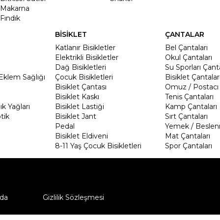
Makarna
Fındık
BİSİKLET
ÇANTALAR
Katlanır Bisikletler
Bel Çantaları
Elektrikli Bisikletler
Okul Çantaları
Dağ Bisikletleri
Su Sporları Çanta
Eklem Sağlığı
Çocuk Bisikletleri
Bisiklet Çantalar
Bisiklet Çantası
Omuz / Postacı 
Bisiklet Kaskı
Tenis Çantaları
k Yağları
Bisiklet Lastiği
Kamp Çantaları
tik
Bisiklet Jant
Sırt Çantaları
Pedal
Yemek / Beslen
Bisiklet Eldiveni
Mat Çantaları
8-11 Yaş Çocuk Bisikletleri
Spor Çantaları
da
Gizlilik Sözleşmesi