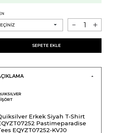
EN
SEPETE EKLE
AÇIKLAMA
UIKSILVER
IŞÖRT
Quiksilver Erkek Siyah T-Shirt
EQYZT07252 Pastimeparadise
Tees EQYZT07252-KVJ0