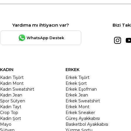
Yardıma mı ihtiyacın var?
Bizi Tak
WhatsApp Destek
KADIN
ERKEK
Kadın Tişört
Erkek Tişört
Kadın Mont
Erkek Şort
Kadın Sweatshirt
Erkek Eşofman
Kadın Jean
Erkek Jean
Spor Sütyen
Erkek Sweatshirt
Kadın Tayt
Erkek Mont
Crop Top
Erkek Sneaker
Kadin Şort
Güreş Ayakkabısı
Mayo
Basketbol Ayakkabısı
Sütyen
Yüzme Şortu