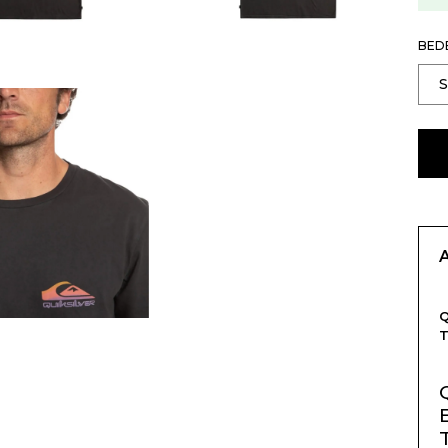
BED
Q
T