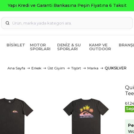
a Peşin Fiyatına 6 Taksit
BISIKLET
MOTOR
DENIZ & SU
KAMP VE
BRANŞ
SPORLARI
SPORLARI
OUTDOOR
Ana Sayfa
Erkek
Üst Giyim
Tişört
Marka
QUIKSILVER
Qui
Tee
₺1.2
Sep
Pe
Wo