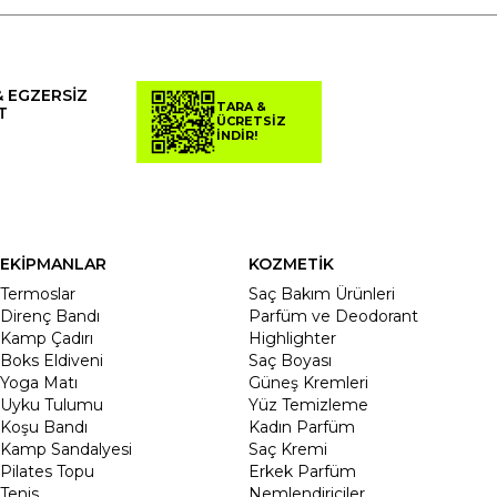
& EGZERSİZ
TARA &
T
ÜCRETSİZ
İNDİR!
EKİPMANLAR
KOZMETİK
Termoslar
Saç Bakım Ürünleri
Direnç Bandı
Parfüm ve Deodorant
Kamp Çadırı
Highlighter
Boks Eldiveni
Saç Boyası
Yoga Matı
Güneş Kremleri
Uyku Tulumu
Yüz Temizleme
Koşu Bandı
Kadın Parfüm
Kamp Sandalyesi
Saç Kremi
Pilates Topu
Erkek Parfüm
Tenis
Nemlendiriciler