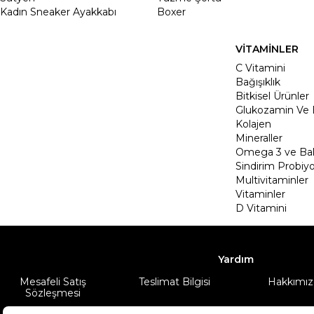
Kadın Sneaker Ayakkabı
Boxer
VİTAMİNLER
C Vitamini
Bağışıklık
Bitkisel Ürünler
Glukozamin Ve 
Kolajen
Mineraller
Omega 3 ve Balı
Sindirim Probiyo
Multivitaminler
Vitaminler
D Vitamini
Yardım
Mesafeli Satış
Teslimat Bilgisi
Hakkımız
Sözleşmesi