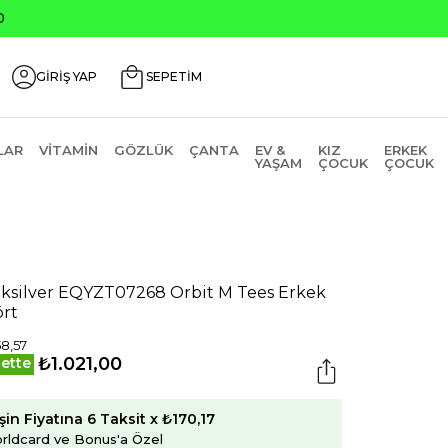
0
GİRİŞ YAP
SEPETİM
LAR
VITAMIN
GÖZLÜK
ÇANTA
EV &
KIZ
ERKEK
YAŞAM
ÇOCUK
ÇOCUK
ksilver EQYZT07268 Orbit M Tees Erkek
ört
58,57
₺1.021,00
ette
şin Fiyatına 6 Taksit x ₺170,17
rldcard ve Bonus'a Özel