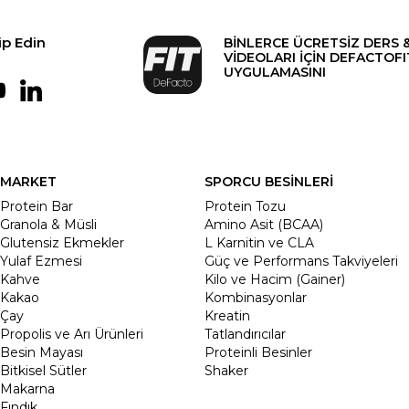
ip Edin
BİNLERCE ÜCRETSİZ DERS 
VİDEOLARI İÇİN DEFACTOFI
UYGULAMASINI
MARKET
SPORCU BESİNLERİ
Protein Bar
Protein Tozu
Granola & Müsli
Amino Asit (BCAA)
Glutensiz Ekmekler
L Karnitin ve CLA
Yulaf Ezmesi
Güç ve Performans Takviyeleri
Kahve
Kilo ve Hacim (Gainer)
Kakao
Kombinasyonlar
Çay
Kreatin
Propolis ve Arı Ürünleri
Tatlandırıcılar
Besin Mayası
Proteinli Besinler
Bitkisel Sütler
Shaker
Makarna
Fındık