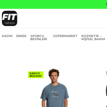
KADIN
ERKEK
SPORCU
SÜPERMARKET
KOZMETIK -
BESINLERI
KIŞISEL BAKIM
KARGO
BEDAVA!