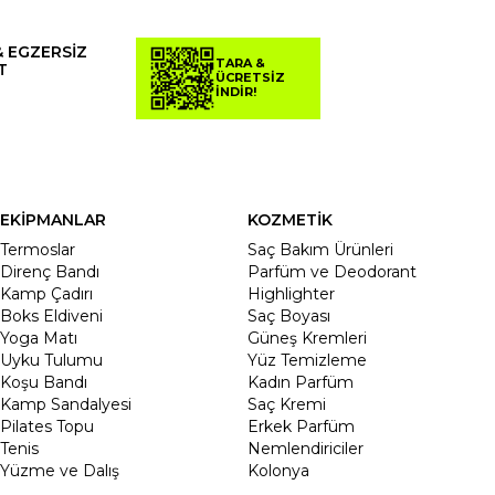
& EGZERSİZ
TARA &
T
ÜCRETSİZ
İNDİR!
EKİPMANLAR
KOZMETİK
Termoslar
Saç Bakım Ürünleri
Direnç Bandı
Parfüm ve Deodorant
Kamp Çadırı
Highlighter
Boks Eldiveni
Saç Boyası
Yoga Matı
Güneş Kremleri
Uyku Tulumu
Yüz Temizleme
Koşu Bandı
Kadın Parfüm
Kamp Sandalyesi
Saç Kremi
Pilates Topu
Erkek Parfüm
Tenis
Nemlendiriciler
Yüzme ve Dalış
Kolonya