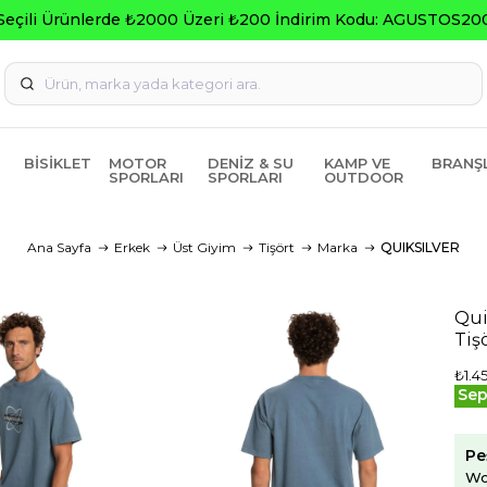
Seçili Ürünlerde ₺2000 Üzeri ₺200 İndirim Kodu: AGUSTOS20
BISIKLET
MOTOR
DENIZ & SU
KAMP VE
BRANŞ
SPORLARI
SPORLARI
OUTDOOR
Ana Sayfa
Erkek
Üst Giyim
Tişört
Marka
QUIKSILVER
Qui
Tiş
₺1.4
Sep
Pe
Wo