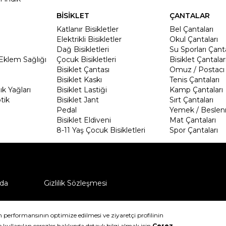
BİSİKLET
ÇANTALAR
Katlanır Bisikletler
Bel Çantaları
Elektrikli Bisikletler
Okul Çantaları
Dağ Bisikletleri
Su Sporları Çanta
Eklem Sağlığı
Çocuk Bisikletleri
Bisiklet Çantalar
Bisiklet Çantası
Omuz / Postacı 
Bisiklet Kaskı
Tenis Çantaları
k Yağları
Bisiklet Lastiği
Kamp Çantaları
tik
Bisiklet Jant
Sırt Çantaları
Pedal
Yemek / Beslen
Bisiklet Eldiveni
Mat Çantaları
8-11 Yaş Çocuk Bisikletleri
Spor Çantaları
da
Gizlilik Sözleşmesi
ü nasıl iade edebilirim?