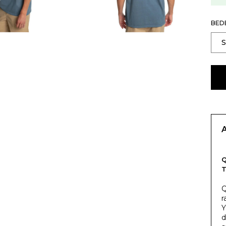
BED
Q
T
Q
r
Y
d