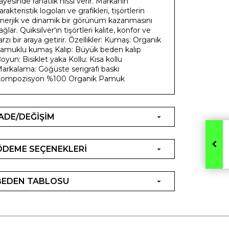
ayesinde rahatlık hissi verir. Markanın
arakteristik logoları ve grafikleri, tişörtlerin
nerjik ve dinamik bir görünüm kazanmasını
ağlar. Quiksilver'ın tişörtleri kalite, konfor ve
arzı bir araya getirir. Özellikler: Kumaş: Organik
amuklu kumaş Kalıp: Büyük beden kalıp
oyun: Bisiklet yaka Kollu: Kısa kollu
arkalama: Göğüste serigrafi baskı
ompozisyon %100 Organik Pamuk
İADE/DEĞİŞİM
ÖDEME SEÇENEKLERİ
BEDEN TABLOSU