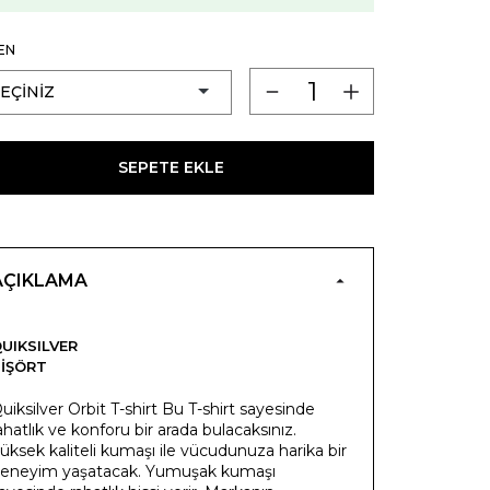
EN
SEPETE EKLE
AÇIKLAMA
UIKSILVER
IŞÖRT
uiksilver Orbit T-shirt Bu T-shirt sayesinde
ahatlık ve konforu bir arada bulacaksınız.
üksek kaliteli kumaşı ile vücudunuza harika bir
eneyim yaşatacak. Yumuşak kumaşı