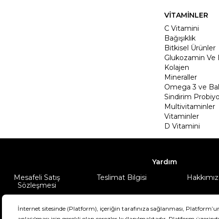
VİTAMİNLER
C Vitamini
Bağışıklık
Bitkisel Ürünler
Glukozamin Ve 
Kolajen
Mineraller
Omega 3 ve Balı
Sindirim Probiyo
Multivitaminler
Vitaminler
D Vitamini
Yardım
Mesafeli Satış
Teslimat Bilgisi
Hakkımız
Sözleşmesi
Şartlar & Koşullar
Ürünüm