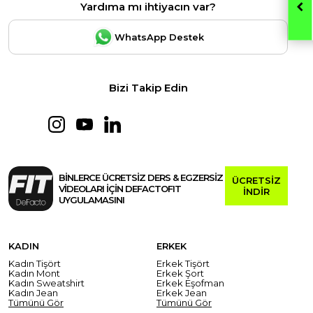
Yardıma mı ihtiyacın var?
WhatsApp Destek
Bizi Takip Edin
BİNLERCE ÜCRETSİZ DERS & EGZERSİZ
ÜCRETSİZ
VİDEOLARI İÇİN DEFACTOFIT
İNDİR
UYGULAMASINI
KADIN
ERKEK
Kadın Tişört
Erkek Tişört
Kadın Mont
Erkek Şort
Kadın Sweatshirt
Erkek Eşofman
Kadın Jean
Erkek Jean
Tümünü Gör
Tümünü Gör