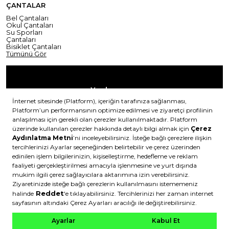
ÇANTALAR
Bel Çantaları
Okul Çantaları
Su Sporları
Çantaları
Bisiklet Çantaları
Tümünü Gör
Yardım
Mesafeli Satış Sözleşmesi
Teslimat Bilgisi
Gizlilik Sözleşmesi
Şartlar & Koşullar
Ürünümü nasıl iade
Hakkımızda
edebilirim?
DeFactoFIT ©️ 2022-2026. Tüm hakları saklıdır.
11