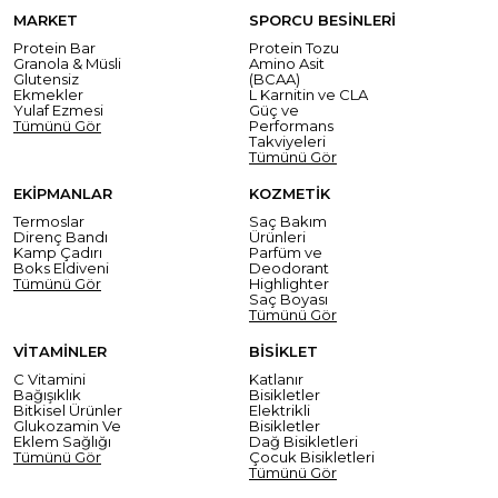
MARKET
SPORCU BESİNLERİ
Protein Bar
Protein Tozu
Granola & Müsli
Amino Asit
Glutensiz
(BCAA)
Ekmekler
L Karnitin ve CLA
Yulaf Ezmesi
Güç ve
Tümünü Gör
Performans
Takviyeleri
Tümünü Gör
EKİPMANLAR
KOZMETİK
Termoslar
Saç Bakım
Direnç Bandı
Ürünleri
Kamp Çadırı
Parfüm ve
Boks Eldiveni
Deodorant
Tümünü Gör
Highlighter
Saç Boyası
Tümünü Gör
VİTAMİNLER
BİSİKLET
C Vitamini
Katlanır
Bağışıklık
Bisikletler
Bitkisel Ürünler
Elektrikli
Glukozamin Ve
Bisikletler
Eklem Sağlığı
Dağ Bisikletleri
Tümünü Gör
Çocuk Bisikletleri
Tümünü Gör