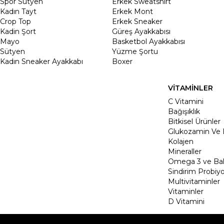
Spor Sütyen
Erkek Sweatshirt
Kadın Tayt
Erkek Mont
Crop Top
Erkek Sneaker
Kadin Şort
Güreş Ayakkabısı
Mayo
Basketbol Ayakkabısı
Sütyen
Yüzme Şortu
Kadın Sneaker Ayakkabı
Boxer
VİTAMİNLER
C Vitamini
Bağışıklık
Bitkisel Ürünler
Glukozamin Ve 
Kolajen
Mineraller
Omega 3 ve Balı
Sindirim Probiyo
Multivitaminler
Vitaminler
D Vitamini