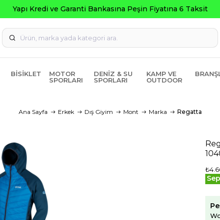
Seç
BISIKLET
MOTOR
DENIZ & SU
KAMP VE
BRANŞ
SPORLARI
SPORLARI
OUTDOOR
Ana Sayfa
Erkek
Dış Giyim
Mont
Marka
Regatta
Reg
104
₺4.6
Sep
Pe
Wo