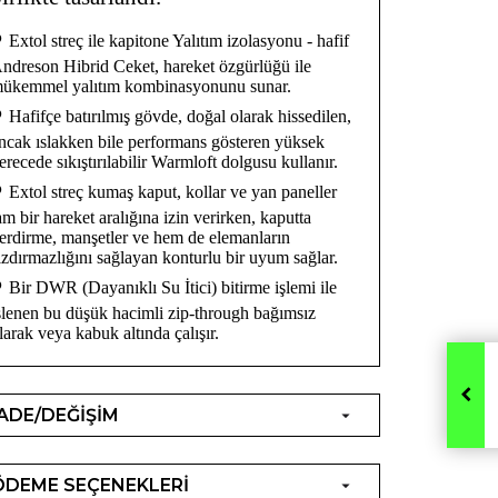
•
Extol streç ile kapitone Yalıtım izolasyonu - hafif
ndreson Hibrid Ceket, hareket özgürlüğü ile
ükemmel yalıtım kombinasyonunu sunar.
•
Hafifçe batırılmış gövde, doğal olarak hissedilen,
ncak ıslakken bile performans gösteren yüksek
erecede sıkıştırılabilir Warmloft dolgusu kullanır.
•
Extol streç kumaş kaput, kollar ve yan paneller
am bir hareket aralığına izin verirken, kaputta
erdirme, manşetler ve hem de elemanların
ızdırmazlığını sağlayan konturlu bir uyum sağlar.
•
Bir DWR (Dayanıklı Su İtici) bitirme işlemi ile
şlenen bu düşük hacimli zip-through bağımsız
larak veya kabuk altında çalışır.
İADE/DEĞİŞİM
ÖDEME SEÇENEKLERİ