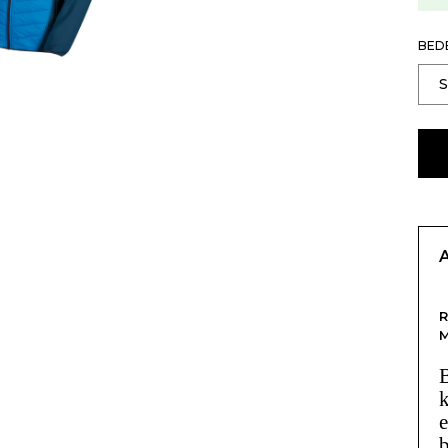
BED
B
k
e
b