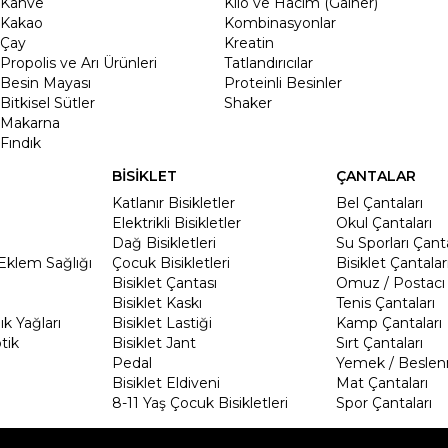
Kahve
Kilo ve Hacim (Gainer)
Kakao
Kombinasyonlar
Çay
Kreatin
Propolis ve Arı Ürünleri
Tatlandırıcılar
Besin Mayası
Proteinli Besinler
Bitkisel Sütler
Shaker
Makarna
Fındık
BİSİKLET
ÇANTALAR
Katlanır Bisikletler
Bel Çantaları
Elektrikli Bisikletler
Okul Çantaları
Dağ Bisikletleri
Su Sporları Çanta
Eklem Sağlığı
Çocuk Bisikletleri
Bisiklet Çantalar
Bisiklet Çantası
Omuz / Postacı 
Bisiklet Kaskı
Tenis Çantaları
k Yağları
Bisiklet Lastiği
Kamp Çantaları
tik
Bisiklet Jant
Sırt Çantaları
Pedal
Yemek / Beslen
Bisiklet Eldiveni
Mat Çantaları
8-11 Yaş Çocuk Bisikletleri
Spor Çantaları