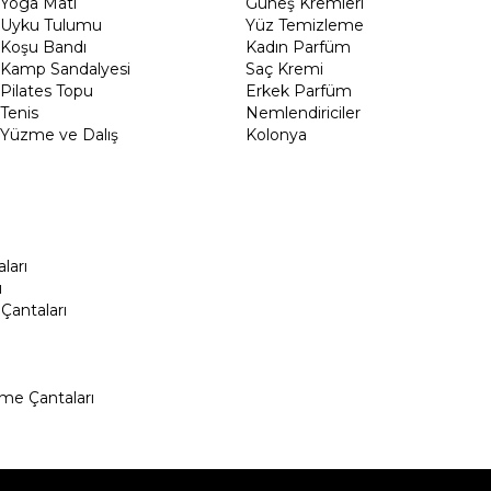
Yoga Matı
Güneş Kremleri
Uyku Tulumu
Yüz Temizleme
Koşu Bandı
Kadın Parfüm
Kamp Sandalyesi
Saç Kremi
Pilates Topu
Erkek Parfüm
Tenis
Nemlendiriciler
Yüzme ve Dalış
Kolonya
ları
ı
Çantaları
me Çantaları