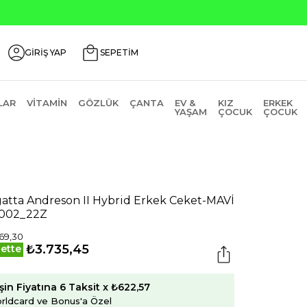
ili Ürünlerde ₺2000 Üzeri ₺200 İndirim Kodu: AGUSTOS200
GİRİŞ YAP
SEPETİM
LAR
VITAMIN
GÖZLÜK
ÇANTA
EV &
KIZ
ERKEK
YAŞAM
ÇOCUK
ÇOCUK
atta Andreson II Hybrid Erkek Ceket-MAVİ
002_22Z
69,30
₺3.735,45
ette
şin Fiyatına 6 Taksit x ₺622,57
rldcard ve Bonus'a Özel