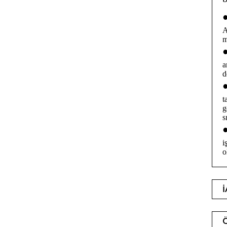
A
m
a
d
t
g
s
i
o