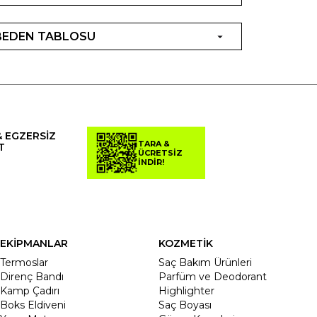
BEDEN TABLOSU
& EGZERSİZ
TARA &
T
ÜCRETSİZ
İNDİR!
EKİPMANLAR
KOZMETİK
Termoslar
Saç Bakım Ürünleri
Direnç Bandı
Parfüm ve Deodorant
Kamp Çadırı
Highlighter
Boks Eldiveni
Saç Boyası