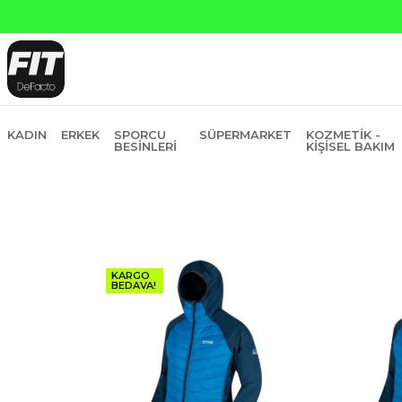
KADIN
ERKEK
SPORCU
SÜPERMARKET
KOZMETIK -
BESINLERI
KIŞISEL BAKIM
KARGO
BEDAVA!