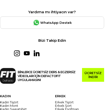
Yardıma mı ihtiyacın var?
WhatsApp Destek
Bizi Takip Edin
BİNLERCE ÜCRETSİZ DERS & EGZERSİZ
ÜCRETSİZ
VİDEOLARI İÇİN DEFACTOFIT
İNDİR
UYGULAMASINI
KADIN
ERKEK
Kadın Tişört
Erkek Tişört
Kadın Mont
Erkek Şort
Kadın Sweatshirt
Erkek Eşofman