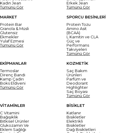
Kadın Jean
Erkek Jean
Tümünü Gör
Tümünü Gör
MARKET
SPORCU BESİNLERİ
Protein Bar
Protein Tozu
Granola & Müsli
Amino Asit
Glutensiz
(BCAA)
Ekmekler
L Karnitin ve CLA
Yulaf Ezmesi
Güç ve
Tümünü Gör
Performans
Takviyeleri
Tümünü Gör
EKİPMANLAR
KOZMETİK
Termoslar
Saç Bakım
Direnç Bandı
Ürünleri
Kamp Çadırı
Parfüm ve
Boks Eldiveni
Deodorant
Tümünü Gör
Highlighter
Saç Boyası
Tümünü Gör
VİTAMİNLER
BİSİKLET
C Vitamini
Katlanır
Bağışıklık
Bisikletler
Bitkisel Ürünler
Elektrikli
Glukozamin Ve
Bisikletler
Eklem Sağlığı
Dağ Bisikletleri