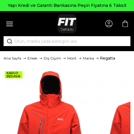
Yapı Kredi ve Garanti Bankasına Peşin Fiyatına 6 Taksit
Ana Sayfa
Erkek
Dış Giyim
Mont
Marka
Regatta
KARGO
BEDAVA!