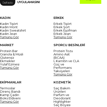
UYGULAMASINI
KADIN
ERKEK
Kadın Tişört
Erkek Tişört
Kadın Mont
Erkek Şort
Kadın Sweatshirt
Erkek Eşofman
Kadın Jean
Erkek Jean
Tümünü Gör
Tümünü Gör
MARKET
SPORCU BESİNLERİ
Protein Bar
Protein Tozu
Granola & Müsli
Amino Asit
Glutensiz
(BCAA)
Ekmekler
L Karnitin ve CLA
Yulaf Ezmesi
Güç ve
Tümünü Gör
Performans
Takviyeleri
Tümünü Gör
EKİPMANLAR
KOZMETİK
Termoslar
Saç Bakım
Direnç Bandı
Ürünleri
Kamp Çadırı
Parfüm ve
Boks Eldiveni
Deodorant
Tümünü Gör
Highlighter
Saç Boyası