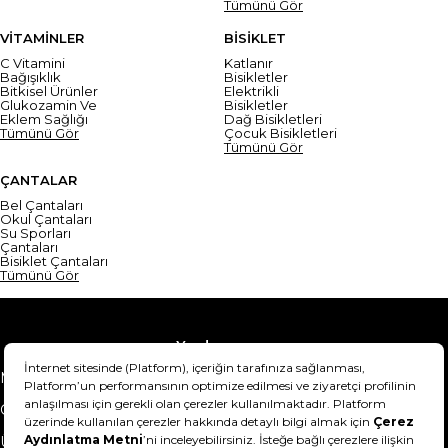
Tümünü Gör
VİTAMİNLER
BİSİKLET
C Vitamini
Katlanır
Bağışıklık
Bisikletler
Bitkisel Ürünler
Elektrikli
Glukozamin Ve
Bisikletler
Eklem Sağlığı
Dağ Bisikletleri
Tümünü Gör
Çocuk Bisikletleri
Tümünü Gör
ÇANTALAR
Bel Çantaları
Okul Çantaları
Su Sporları
Çantaları
Bisiklet Çantaları
Tümünü Gör
Yardım
Mesafeli Satış Sözleşmesi
Teslimat Bilgisi
Gizlilik Sözleşmesi
Şartlar & Koşullar
Ürünümü nasıl iade
Hakkımızda