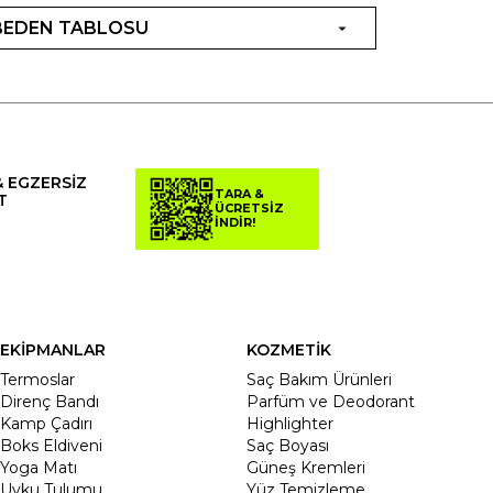
BEDEN TABLOSU
& EGZERSİZ
TARA &
T
ÜCRETSİZ
İNDİR!
EKİPMANLAR
KOZMETİK
Termoslar
Saç Bakım Ürünleri
Direnç Bandı
Parfüm ve Deodorant
Kamp Çadırı
Highlighter
Boks Eldiveni
Saç Boyası
Yoga Matı
Güneş Kremleri
Uyku Tulumu
Yüz Temizleme