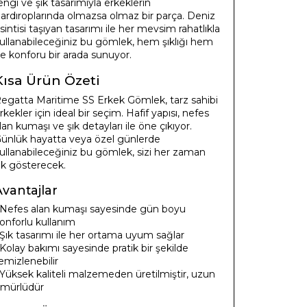
engi ve şık tasarımıyla erkeklerin
ardıroplarında olmazsa olmaz bir parça. Deniz
sintisi taşıyan tasarımı ile her mevsim rahatlıkla
ullanabileceğiniz bu gömlek, hem şıklığı hem
e konforu bir arada sunuyor.
Kısa Ürün Özeti
egatta Maritime SS Erkek Gömlek, tarz sahibi
rkekler için ideal bir seçim. Hafif yapısı, nefes
lan kumaşı ve şık detayları ile öne çıkıyor.
ünlük hayatta veya özel günlerde
ullanabileceğiniz bu gömlek, sizi her zaman
ık gösterecek.
Avantajlar
 Nefes alan kumaşı sayesinde gün boyu
onforlu kullanım
 Şık tasarımı ile her ortama uyum sağlar
 Kolay bakımı sayesinde pratik bir şekilde
emizlenebilir
 Yüksek kaliteli malzemeden üretilmiştir, uzun
mürlüdür