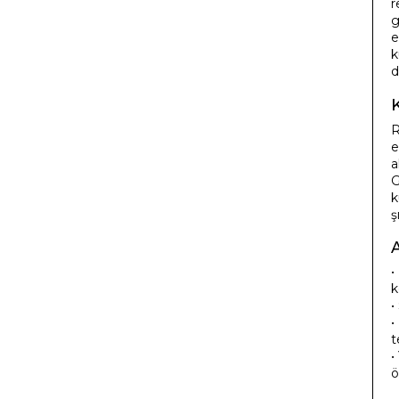
r
g
e
k
d
R
e
a
G
k
ş
•
k
•
•
t
•
ö