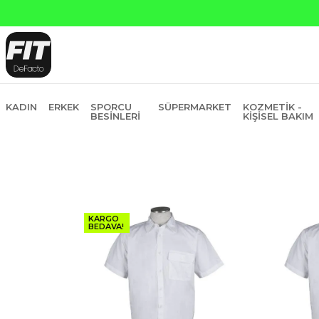
in Fiyatına 6 Taksit
KADIN
ERKEK
SPORCU
SÜPERMARKET
KOZMETIK -
BESINLERI
KIŞISEL BAKIM
KARGO
BEDAVA!