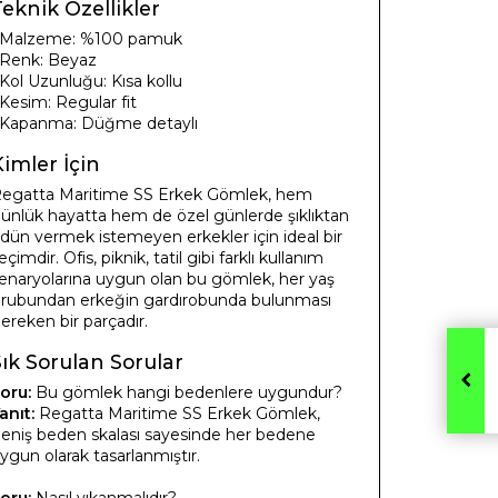
eknik Özellikler
 Malzeme: %100 pamuk
 Renk: Beyaz
 Kol Uzunluğu: Kısa kollu
 Kesim: Regular fit
 Kapanma: Düğme detaylı
imler İçin
egatta Maritime SS Erkek Gömlek, hem
ünlük hayatta hem de özel günlerde şıklıktan
dün vermek istemeyen erkekler için ideal bir
eçimdir. Ofis, piknik, tatil gibi farklı kullanım
enaryolarına uygun olan bu gömlek, her yaş
rubundan erkeğin gardırobunda bulunması
ereken bir parçadır.
Sık Sorulan Sorular
oru:
Bu gömlek hangi bedenlere uygundur?
anıt:
Regatta Maritime SS Erkek Gömlek,
eniş beden skalası sayesinde her bedene
ygun olarak tasarlanmıştır.
oru:
Nasıl yıkanmalıdır?