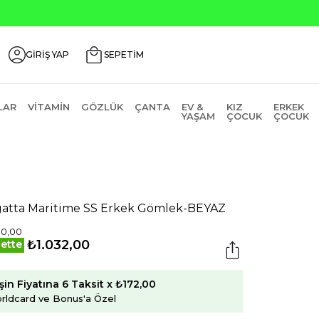
Seçili Ürünlerde ₺2000 Üzeri ₺200 İn
GİRİŞ YAP
SEPETİM
LAR
VITAMIN
GÖZLÜK
ÇANTA
EV &
KIZ
ERKEK
YAŞAM
ÇOCUK
ÇOCUK
atta Maritime SS Erkek Gömlek-BEYAZ
90,00
₺1.032,00
ette
şin Fiyatına 6 Taksit x ₺172,00
rldcard ve Bonus'a Özel