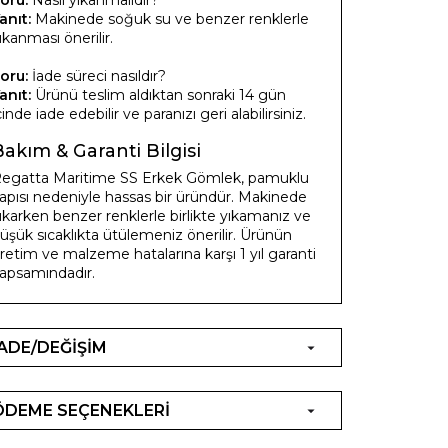
anıt:
Makinede soğuk su ve benzer renklerle
ıkanması önerilir.
oru:
İade süreci nasıldır?
anıt:
Ürünü teslim aldıktan sonraki 14 gün
çinde iade edebilir ve paranızı geri alabilirsiniz.
Bakım & Garanti Bilgisi
egatta Maritime SS Erkek Gömlek, pamuklu
apısı nedeniyle hassas bir üründür. Makinede
ıkarken benzer renklerle birlikte yıkamanız ve
üşük sıcaklıkta ütülemeniz önerilir. Ürünün
retim ve malzeme hatalarına karşı 1 yıl garanti
apsamındadır.
İADE/DEĞİŞİM
ÖDEME SEÇENEKLERİ