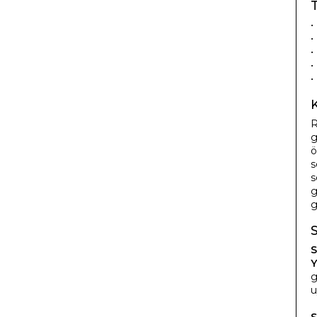
T
•
•
•
•
•
K
R
g
ö
s
s
g
g
S
Y
g
u
S