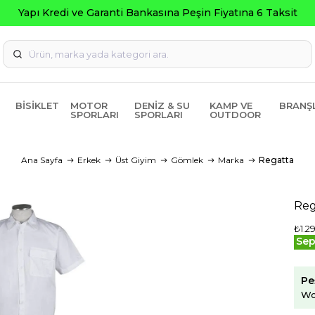
BISIKLET
MOTOR
DENIZ & SU
KAMP VE
BRANŞ
SPORLARI
SPORLARI
OUTDOOR
Ana Sayfa
Erkek
Üst Giyim
Gömlek
Marka
Regatta
Reg
₺1.2
Sep
Pe
Wo