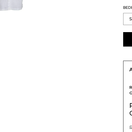
BED
R