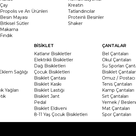
Çay
Kreatin
Propolis ve Arı Ürünleri
Tatlandırıcılar
Besin Mayası
Proteinli Besinler
Bitkisel Sütler
Shaker
Makarna
Fındık
BİSİKLET
ÇANTALAR
Katlanır Bisikletler
Bel Çantaları
Elektrikli Bisikletler
Okul Çantaları
Dağ Bisikletleri
Su Sporları Çanta
Eklem Sağlığı
Çocuk Bisikletleri
Bisiklet Çantalar
Bisiklet Çantası
Omuz / Postacı 
Bisiklet Kaskı
Tenis Çantaları
k Yağları
Bisiklet Lastiği
Kamp Çantaları
tik
Bisiklet Jant
Sırt Çantaları
Pedal
Yemek / Beslen
Bisiklet Eldiveni
Mat Çantaları
8-11 Yaş Çocuk Bisikletleri
Spor Çantaları