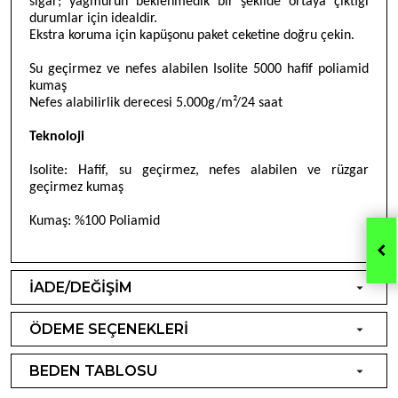
sığar; yağmurun beklenmedik bir şekilde ortaya çıktığı
durumlar için idealdir.
Ekstra koruma için kapüşonu paket ceketine doğru çekin.
Su geçirmez ve nefes alabilen Isolite 5000 hafif poliamid
kumaş
Nefes alabilirlik derecesi 5.000g/m
²/24 saat
Teknoloji
Isolite: Hafif, su geçirmez, nefes alabilen ve rüzgar
geçirmez kumaş
Kumaş
:
%100 Poliamid
İADE/DEĞİŞİM
ÖDEME SEÇENEKLERİ
BEDEN TABLOSU