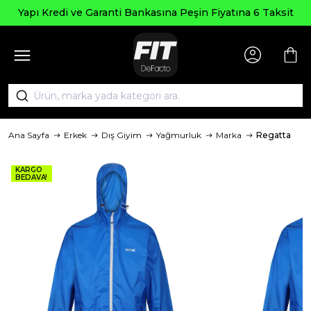
Yapı Kredi ve Garanti Bankasına Peşin Fiyatına 6 Taksit
Ana Sayfa
Erkek
Dış Giyim
Yağmurluk
Marka
Regatta
KARGO
BEDAVA!