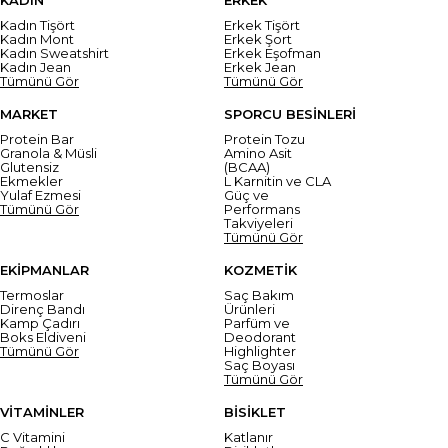
Kadın Tişört
Erkek Tişört
Kadın Mont
Erkek Şort
Kadın Sweatshirt
Erkek Eşofman
Kadın Jean
Erkek Jean
Tümünü Gör
Tümünü Gör
MARKET
SPORCU BESİNLERİ
Protein Bar
Protein Tozu
Granola & Müsli
Amino Asit
Glutensiz
(BCAA)
Ekmekler
L Karnitin ve CLA
Yulaf Ezmesi
Güç ve
Tümünü Gör
Performans
Takviyeleri
Tümünü Gör
EKİPMANLAR
KOZMETİK
Termoslar
Saç Bakım
Direnç Bandı
Ürünleri
Kamp Çadırı
Parfüm ve
Boks Eldiveni
Deodorant
Tümünü Gör
Highlighter
Saç Boyası
Tümünü Gör
VİTAMİNLER
BİSİKLET
C Vitamini
Katlanır