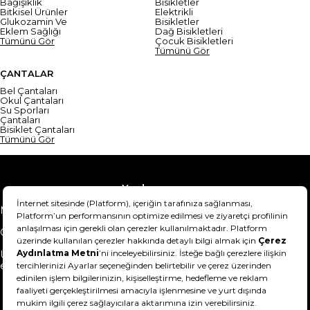
Bağışıklık
Bisikletler
Bitkisel Ürünler
Elektrikli
Glukozamin Ve
Bisikletler
Eklem Sağlığı
Dağ Bisikletleri
Tümünü Gör
Çocuk Bisikletleri
Tümünü Gör
ÇANTALAR
Bel Çantaları
Okul Çantaları
Su Sporları
Çantaları
Bisiklet Çantaları
Tümünü Gör
Yardım
Mesafeli Satış Sözleşmesi
Teslimat Bilgisi
Gizlilik Sözleşmesi
Şartlar & Koşullar
Ürünümü nasıl iade
Hakkımızda
edebilirim?