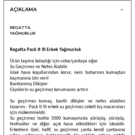
AÇIKLAMA
REGATTA
YAĞMURLUK
R
egatta Pack It III Erkek Yağmurluk
Ürün ta
şıma kolaylığı için cebe/çantaya sığar
Su Geçirmez ve Nefes Alabilir
Islak hava koşullarından korur, nem buharının kumaştan
kaçmasına izin verir
Bantlanmış Dikişler
Giysilerin su geçirmez korumasını artırır
Su geçirmez kumaş, bantlı dikişler ve nefes alabilen
tasarım - Pack It III erkek su geçirmez ceketi kış maceraları
için mükemmeldir.
Su geçirmez Isolite 5000 kumaşımızla yürüyüş, yürüyüş,
festivaller ve diğer açık hava etkinlikleri için idealdir.
Erkeklere özel, hafif, su geçirmez çanta kendi çantasına