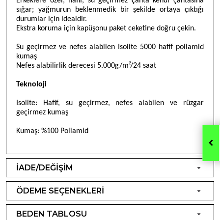
Erkeklere özel, hafif, su geçirmez çanta kendi çantasına
sığar; yağmurun beklenmedik bir şekilde ortaya çıktığı
durumlar için idealdir.
Ekstra koruma için kapüşonu paket ceketine doğru çekin.
Su geçirmez ve nefes alabilen Isolite 5000 hafif poliamid
kumaş
Nefes alabilirlik derecesi 5.000g/m
²/24 saat
Teknoloji
Isolite: Hafif, su geçirmez, nefes alabilen ve rüzgar
geçirmez kumaş
Kumaş
:
%100 Poliamid
İADE/DEĞİŞİM
ÖDEME SEÇENEKLERİ
BEDEN TABLOSU