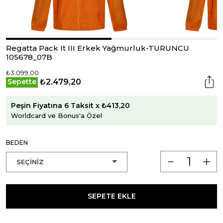
Regatta Pack It III Erkek Yağmurluk-TURUNCU
105678_07B
₺3.099,00
₺2.479,20
Sepette
Peşin Fiyatına 6 Taksit x ₺413,20
Worldcard ve Bonus'a Özel
BEDEN
SEPETE EKLE