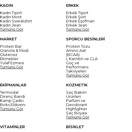
KADIN
ERKEK
Kadın Tişört
Erkek Tişört
Kadın Mont
Erkek Şort
Kadın Sweatshirt
Erkek Eşofman
Kadın Jean
Erkek Jean
Tümünü Gör
Tümünü Gör
MARKET
SPORCU BESİNLERİ
Protein Bar
Protein Tozu
Granola & Müsli
Amino Asit
Glutensiz
(BCAA)
Ekmekler
L Karnitin ve CLA
Yulaf Ezmesi
Güç ve
Tümünü Gör
Performans
Takviyeleri
Tümünü Gör
EKİPMANLAR
KOZMETİK
Termoslar
Saç Bakım
Direnç Bandı
Ürünleri
Kamp Çadırı
Parfüm ve
Boks Eldiveni
Deodorant
Tümünü Gör
Highlighter
Saç Boyası
Tümünü Gör
VİTAMİNLER
BİSİKLET