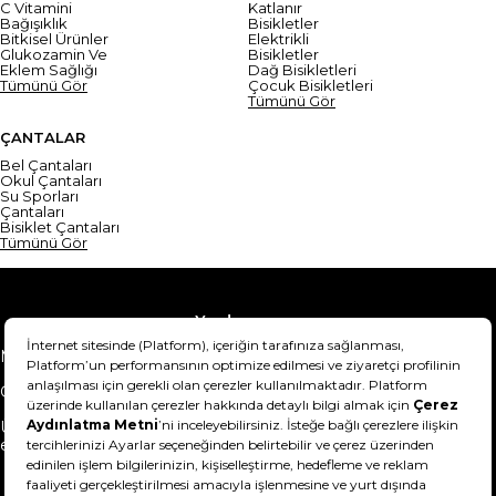
C Vitamini
Katlanır
Bağışıklık
Bisikletler
Bitkisel Ürünler
Elektrikli
Glukozamin Ve
Bisikletler
Eklem Sağlığı
Dağ Bisikletleri
Tümünü Gör
Çocuk Bisikletleri
Tümünü Gör
ÇANTALAR
Bel Çantaları
Okul Çantaları
Su Sporları
Çantaları
Bisiklet Çantaları
Tümünü Gör
Yardım
Mesafeli Satış Sözleşmesi
Teslimat Bilgisi
Gizlilik Sözleşmesi
Şartlar & Koşullar
Ürünümü nasıl iade
Hakkımızda
edebilirim?