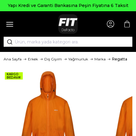
Yapı Kredi ve Garanti Bankasına Peşin Fiyatına 6 Taksit
Ana Sayfa
Erkek
Dış Giyim
Yağmurluk
Marka
Regatta
KARGO
BEDAVA!