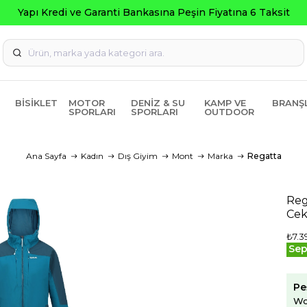
BISIKLET
MOTOR
DENIZ & SU
KAMP VE
BRANŞ
SPORLARI
SPORLARI
OUTDOOR
Ana Sayfa
Kadın
Dış Giyim
Mont
Marka
Regatta
Reg
Cek
₺7.3
Sep
Pe
Wo