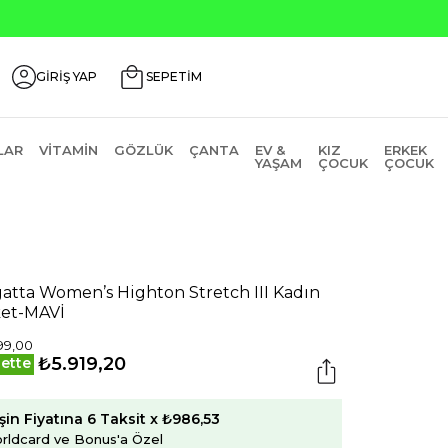
Seçili 
GİRİŞ YAP
SEPETİM
LAR
VITAMIN
GÖZLÜK
ÇANTA
EV &
KIZ
ERKEK
YAŞAM
ÇOCUK
ÇOCUK
atta Women’s Highton Stretch III Kadın
et-MAVİ
99,00
₺5.919,20
ette
şin Fiyatına 6 Taksit x ₺986,53
rldcard ve Bonus'a Özel