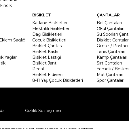
Fındık
BİSİKLET
ÇANTALAR
Katlanır Bisikletler
Bel Çantaları
Elektrikli Bisikletler
Okul Çantaları
Dağ Bisikletleri
Su Sporları Çanta
Eklem Sağlığı
Çocuk Bisikletleri
Bisiklet Çantalar
Bisiklet Çantası
Omuz / Postacı 
Bisiklet Kaskı
Tenis Çantaları
k Yağları
Bisiklet Lastiği
Kamp Çantaları
tik
Bisiklet Jant
Sırt Çantaları
Pedal
Yemek / Beslen
Bisiklet Eldiveni
Mat Çantaları
8-11 Yaş Çocuk Bisikletleri
Spor Çantaları
da
Gizlilik Sözleşmesi
ü nasıl iade edebilirim?