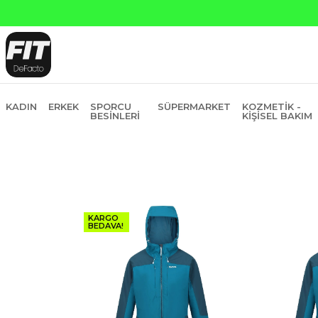
ı Kredi ve Garanti Bankasına Peşin Fiyatına 6 Taksit
KADIN
ERKEK
SPORCU
SÜPERMARKET
KOZMETIK -
BESINLERI
KIŞISEL BAKIM
KARGO
BEDAVA!