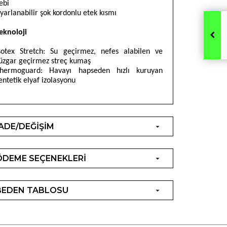
ebi
yarlanabilir şok kordonlu etek kısmı
eknoloji
sotex Stretch: Su geçirmez, nefes alabilen ve
üzgar geçirmez streç kumaş
hermoguard: Havayı hapseden hızlı kuruyan
entetik elyaf izolasyonu
İADE/DEĞİŞİM
ÖDEME SEÇENEKLERİ
BEDEN TABLOSU