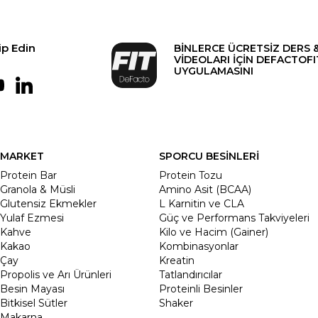
ip Edin
BİNLERCE ÜCRETSİZ DERS 
VİDEOLARI İÇİN DEFACTOFI
UYGULAMASINI
MARKET
SPORCU BESİNLERİ
Protein Bar
Protein Tozu
Granola & Müsli
Amino Asit (BCAA)
Glutensiz Ekmekler
L Karnitin ve CLA
Yulaf Ezmesi
Güç ve Performans Takviyeleri
Kahve
Kilo ve Hacim (Gainer)
Kakao
Kombinasyonlar
Çay
Kreatin
Propolis ve Arı Ürünleri
Tatlandırıcılar
Besin Mayası
Proteinli Besinler
Bitkisel Sütler
Shaker
Makarna