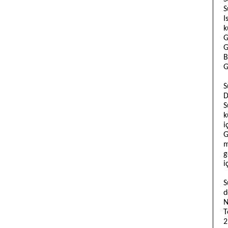
S
I
k
G
G
B
G
S
D
S
k
i
G
m
g
i
S
d
N
T
2