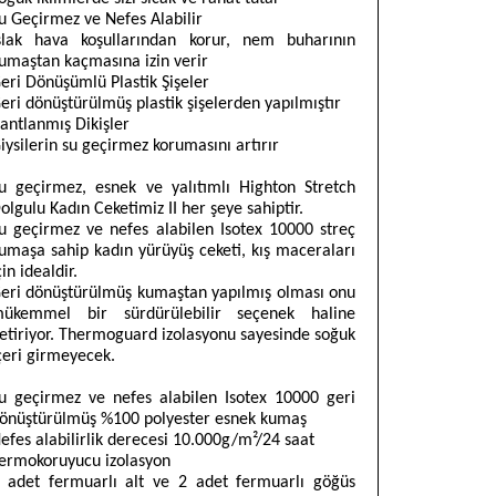
u Geçirmez ve Nefes Alabilir
slak hava koşullarından korur, nem buharının
umaştan kaçmasına izin verir
eri Dönüşümlü Plastik Şişeler
eri dönüştürülmüş plastik şişelerden yapılmıştır
antlanmış Dikişler
iysilerin su geçirmez korumasını artırır
u geçirmez, esnek ve yalıtımlı Highton Stretch
olgulu Kadın Ceketimiz II her şeye sahiptir.
u geçirmez ve nefes alabilen Isotex 10000 streç
umaşa sahip kadın yürüyüş ceketi, kış maceraları
çin idealdir.
eri dönüştürülmüş kumaştan yapılmış olması onu
ükemmel bir sürdürülebilir seçenek haline
etiriyor. Thermoguard izolasyonu sayesinde soğuk
çeri girmeyecek.
u geçirmez ve nefes alabilen Isotex 10000 geri
önüştürülmüş %100 polyester esnek kumaş
efes alabilirlik derecesi 10.000g/m²/24 saat
ermokoruyucu izolasyon
 adet fermuarlı alt ve 2 adet fermuarlı göğüs