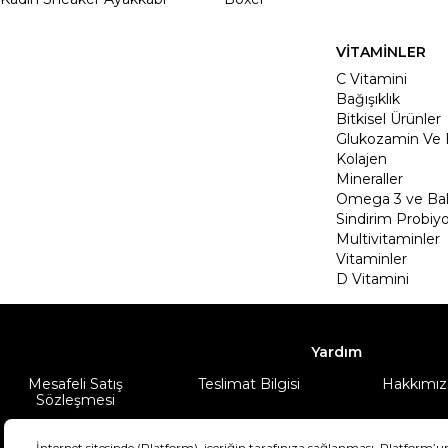
VİTAMİNLER
C Vitamini
Bağışıklık
Bitkisel Ürünler
Glukozamin Ve 
Kolajen
Mineraller
Omega 3 ve Balı
Sindirim Probiyo
Multivitaminler
Vitaminler
D Vitamini
Yardım
Mesafeli Satış
Teslimat Bilgisi
Hakkımız
Sözleşmesi
Şartlar & Koşullar
Ürünüm