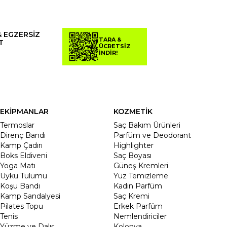
& EGZERSİZ
TARA &
T
ÜCRETSİZ
İNDİR!
EKİPMANLAR
KOZMETİK
Termoslar
Saç Bakım Ürünleri
Direnç Bandı
Parfüm ve Deodorant
Kamp Çadırı
Highlighter
Boks Eldiveni
Saç Boyası
Yoga Matı
Güneş Kremleri
Uyku Tulumu
Yüz Temizleme
Koşu Bandı
Kadın Parfüm
Kamp Sandalyesi
Saç Kremi
Pilates Topu
Erkek Parfüm
Tenis
Nemlendiriciler
Yüzme ve Dalış
Kolonya