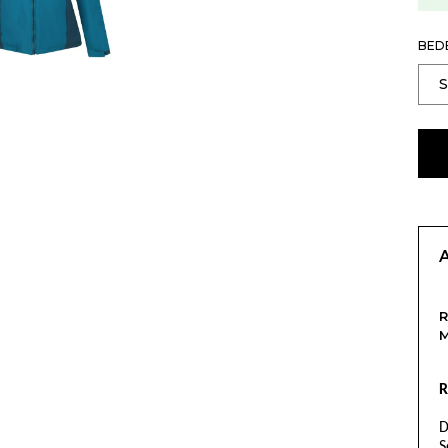
BED
R
D
S