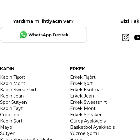
Yardıma mı ihtiyacın var?
Bizi Tak
WhatsApp Destek
KADIN
ERKEK
Kadın Tişört
Erkek Tişört
Kadın Mont
Erkek Şort
Kadın Sweatshirt
Erkek Eşofman
Kadın Jean
Erkek Jean
Spor Sütyen
Erkek Sweatshirt
Kadın Tayt
Erkek Mont
Crop Top
Erkek Sneaker
Kadin Şort
Güreş Ayakkabısı
Mayo
Basketbol Ayakkabısı
Sütyen
Yüzme Şortu
Kadın Sneaker Ayakkabı
Boxer