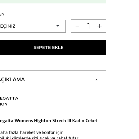
EN
SEPETE EKLE
AÇIKLAMA
REGATTA
MONT
egatta Womens Highton Strech III Kadın Ceket
aha fazla hareket ve konfor için
oğuk iklimlerde sizi sıcak ve rahat tutar