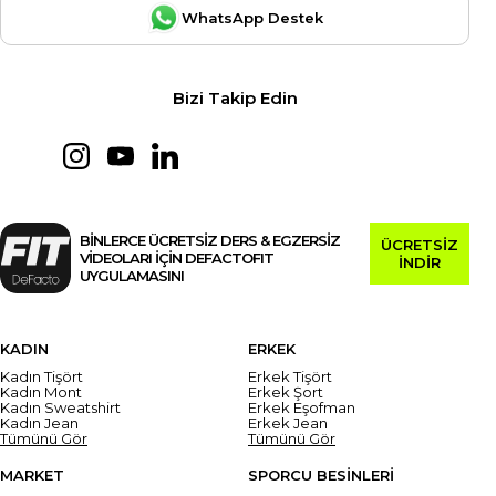
WhatsApp Destek
Bizi Takip Edin
BİNLERCE ÜCRETSİZ DERS & EGZERSİZ
ÜCRETSİZ
VİDEOLARI İÇİN DEFACTOFIT
İNDİR
UYGULAMASINI
KADIN
ERKEK
Kadın Tişört
Erkek Tişört
Kadın Mont
Erkek Şort
Kadın Sweatshirt
Erkek Eşofman
Kadın Jean
Erkek Jean
Tümünü Gör
Tümünü Gör
MARKET
SPORCU BESİNLERİ