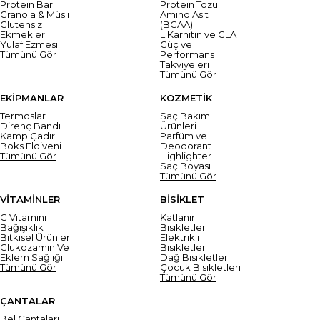
Protein Bar
Protein Tozu
Granola & Müsli
Amino Asit
Glutensiz
(BCAA)
Ekmekler
L Karnitin ve CLA
Yulaf Ezmesi
Güç ve
Tümünü Gör
Performans
Takviyeleri
Tümünü Gör
EKİPMANLAR
KOZMETİK
Termoslar
Saç Bakım
Direnç Bandı
Ürünleri
Kamp Çadırı
Parfüm ve
Boks Eldiveni
Deodorant
Tümünü Gör
Highlighter
Saç Boyası
Tümünü Gör
VİTAMİNLER
BİSİKLET
C Vitamini
Katlanır
Bağışıklık
Bisikletler
Bitkisel Ürünler
Elektrikli
Glukozamin Ve
Bisikletler
Eklem Sağlığı
Dağ Bisikletleri
Tümünü Gör
Çocuk Bisikletleri
Tümünü Gör
ÇANTALAR
Bel Çantaları