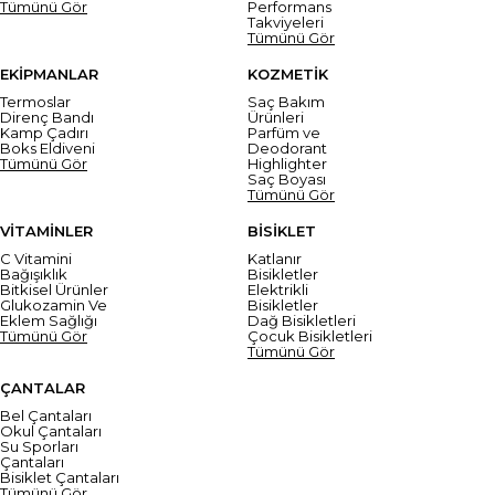
Tümünü Gör
Performans
Takviyeleri
Tümünü Gör
EKİPMANLAR
KOZMETİK
Termoslar
Saç Bakım
Direnç Bandı
Ürünleri
Kamp Çadırı
Parfüm ve
Boks Eldiveni
Deodorant
Tümünü Gör
Highlighter
Saç Boyası
Tümünü Gör
VİTAMİNLER
BİSİKLET
C Vitamini
Katlanır
Bağışıklık
Bisikletler
Bitkisel Ürünler
Elektrikli
Glukozamin Ve
Bisikletler
Eklem Sağlığı
Dağ Bisikletleri
Tümünü Gör
Çocuk Bisikletleri
Tümünü Gör
ÇANTALAR
Bel Çantaları
Okul Çantaları
Su Sporları
Çantaları
Bisiklet Çantaları
Tümünü Gör