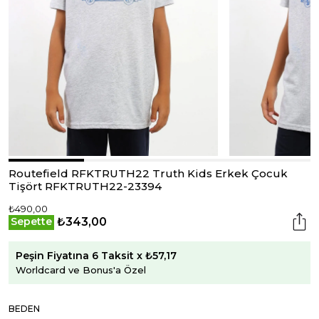
Routefield RFKTRUTH22 Truth Kids Erkek Çocuk
Tişört RFKTRUTH22-23394
₺490,00
₺343,00
Sepette
Peşin Fiyatına 6 Taksit x ₺57,17
Worldcard ve Bonus'a Özel
BEDEN