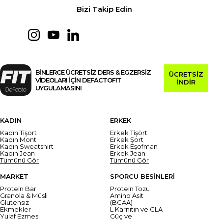
Bizi Takip Edin
BİNLERCE ÜCRETSİZ DERS & EGZERSİZ
ÜCRETSİZ
VİDEOLARI İÇİN DEFACTOFIT
İNDİR
UYGULAMASINI
KADIN
ERKEK
Kadın Tişört
Erkek Tişört
Kadın Mont
Erkek Şort
Kadın Sweatshirt
Erkek Eşofman
Kadın Jean
Erkek Jean
Tümünü Gör
Tümünü Gör
MARKET
SPORCU BESİNLERİ
Protein Bar
Protein Tozu
Granola & Müsli
Amino Asit
Glutensiz
(BCAA)
Ekmekler
L Karnitin ve CLA
Yulaf Ezmesi
Güç ve