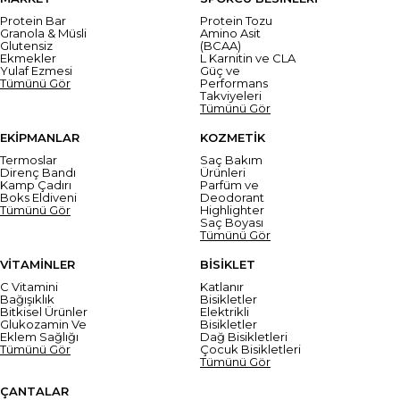
Protein Bar
Protein Tozu
Granola & Müsli
Amino Asit
Glutensiz
(BCAA)
Ekmekler
L Karnitin ve CLA
Yulaf Ezmesi
Güç ve
Tümünü Gör
Performans
Takviyeleri
Tümünü Gör
EKİPMANLAR
KOZMETİK
Termoslar
Saç Bakım
Direnç Bandı
Ürünleri
Kamp Çadırı
Parfüm ve
Boks Eldiveni
Deodorant
Tümünü Gör
Highlighter
Saç Boyası
Tümünü Gör
VİTAMİNLER
BİSİKLET
C Vitamini
Katlanır
Bağışıklık
Bisikletler
Bitkisel Ürünler
Elektrikli
Glukozamin Ve
Bisikletler
Eklem Sağlığı
Dağ Bisikletleri
Tümünü Gör
Çocuk Bisikletleri
Tümünü Gör
ÇANTALAR