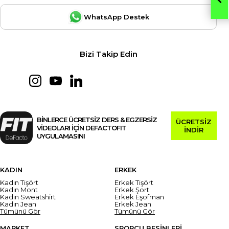
WhatsApp Destek
Bizi Takip Edin
BİNLERCE ÜCRETSİZ DERS & EGZERSİZ
ÜCRETSİZ
VİDEOLARI İÇİN DEFACTOFIT
İNDİR
UYGULAMASINI
KADIN
ERKEK
Kadın Tişört
Erkek Tişört
Kadın Mont
Erkek Şort
Kadın Sweatshirt
Erkek Eşofman
Kadın Jean
Erkek Jean
Tümünü Gör
Tümünü Gör
MARKET
SPORCU BESİNLERİ