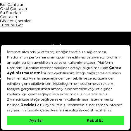
Bel Çantaları
Okul Çantaları
Su Sporları
Çantaları
Bisiklet Çantaları
Tümünü Gör
Yardım
Mesafeli Satış Sözleşmesi
Teslimat Bilgisi
Gizlilik Sözleşmesi
Şartlar & Koşullar
Ürünümü nasıl iade
Hakkımızda
edebilirim?
DeFactoFIT ©️ 2022-2026. Tüm hakları saklıdır.
21