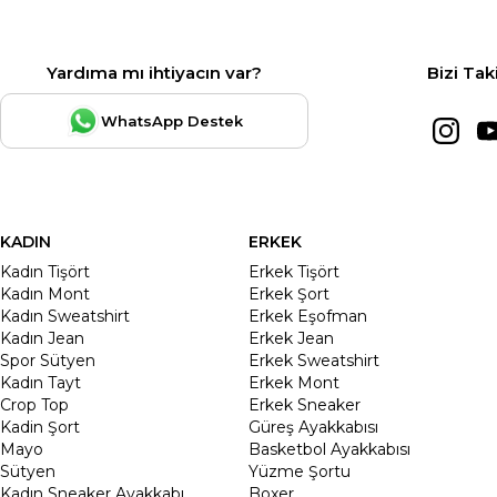
Yardıma mı ihtiyacın var?
Bizi Tak
WhatsApp Destek
KADIN
ERKEK
Kadın Tişört
Erkek Tişört
Kadın Mont
Erkek Şort
Kadın Sweatshirt
Erkek Eşofman
Kadın Jean
Erkek Jean
Spor Sütyen
Erkek Sweatshirt
Kadın Tayt
Erkek Mont
Crop Top
Erkek Sneaker
Kadin Şort
Güreş Ayakkabısı
Mayo
Basketbol Ayakkabısı
Sütyen
Yüzme Şortu
Kadın Sneaker Ayakkabı
Boxer