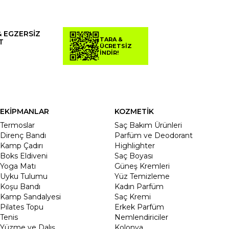
& EGZERSİZ
TARA &
T
ÜCRETSİZ
İNDİR!
EKİPMANLAR
KOZMETİK
Termoslar
Saç Bakım Ürünleri
Direnç Bandı
Parfüm ve Deodorant
Kamp Çadırı
Highlighter
Boks Eldiveni
Saç Boyası
Yoga Matı
Güneş Kremleri
Uyku Tulumu
Yüz Temizleme
Koşu Bandı
Kadın Parfüm
Kamp Sandalyesi
Saç Kremi
Pilates Topu
Erkek Parfüm
Tenis
Nemlendiriciler
Yüzme ve Dalış
Kolonya