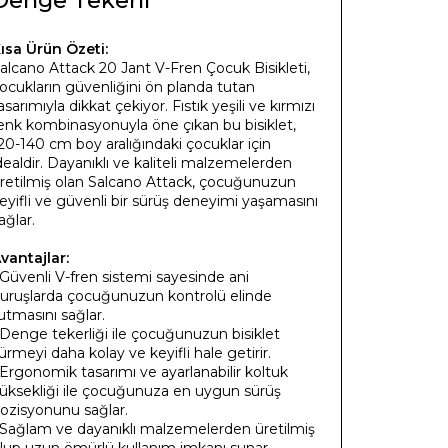
Denge Tekerli
ısa Ürün Özeti:
alcano Attack 20 Jant V-Fren Çocuk Bisikleti,
ocukların güvenliğini ön planda tutan
asarımıyla dikkat çekiyor. Fıstık yeşili ve kırmızı
enk kombinasyonuyla öne çıkan bu bisiklet,
20-140 cm boy aralığındaki çocuklar için
dealdir. Dayanıklı ve kaliteli malzemelerden
retilmiş olan Salcano Attack, çocuğunuzun
eyifli ve güvenli bir sürüş deneyimi yaşamasını
ağlar.
vantajlar:
 Güvenli V-fren sistemi sayesinde ani
uruşlarda çocuğunuzun kontrolü elinde
utmasını sağlar.
 Denge tekerliği ile çocuğunuzun bisiklet
ürmeyi daha kolay ve keyifli hale getirir.
 Ergonomik tasarımı ve ayarlanabilir koltuk
üksekliği ile çocuğunuza en uygun sürüş
ozisyonunu sağlar.
 Sağlam ve dayanıklı malzemelerden üretilmiş