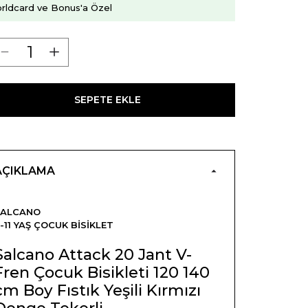
rldcard ve Bonus'a Özel
SEPETE EKLE
AÇIKLAMA
SALCANO
-11 YAŞ ÇOCUK BISIKLET
Salcano Attack 20 Jant V-
Fren Çocuk Bisikleti 120 140
cm Boy Fıstık Yeşili Kırmızı