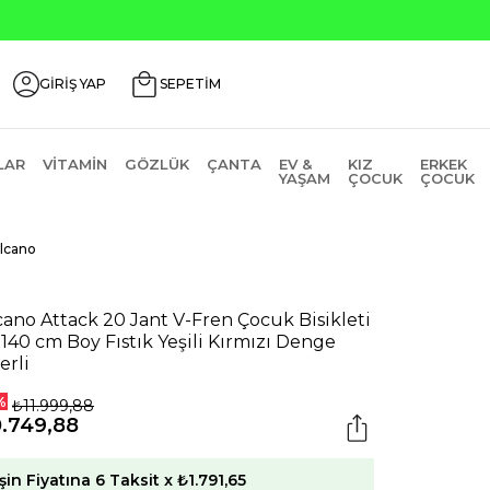
ri ₺200 İndirim Kodu: AGUSTOS200
GİRİŞ YAP
SEPETİM
LAR
VITAMIN
GÖZLÜK
ÇANTA
EV &
KIZ
ERKEK
YAŞAM
ÇOCUK
ÇOCUK
lcano
cano Attack 20 Jant V-Fren Çocuk Bisikleti
 140 cm Boy Fıstık Yeşili Kırmızı Denge
erli
%
₺11.999,88
0.749,88
şin Fiyatına 6 Taksit x ₺1.791,65