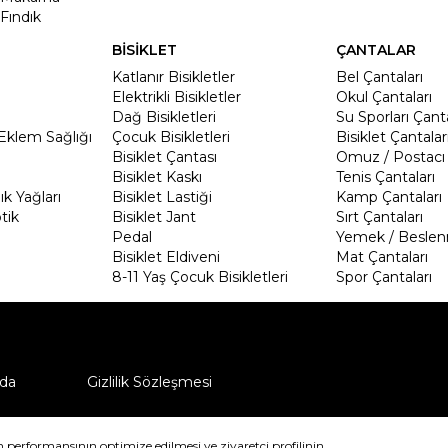
Fındık
BİSİKLET
ÇANTALAR
Katlanır Bisikletler
Bel Çantaları
Elektrikli Bisikletler
Okul Çantaları
Dağ Bisikletleri
Su Sporları Çanta
Eklem Sağlığı
Çocuk Bisikletleri
Bisiklet Çantalar
Bisiklet Çantası
Omuz / Postacı 
Bisiklet Kaskı
Tenis Çantaları
k Yağları
Bisiklet Lastiği
Kamp Çantaları
tik
Bisiklet Jant
Sırt Çantaları
Pedal
Yemek / Beslen
Bisiklet Eldiveni
Mat Çantaları
8-11 Yaş Çocuk Bisikletleri
Spor Çantaları
da
Gizlilik Sözleşmesi
ü nasıl iade edebilirim?