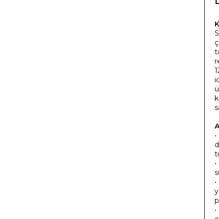
K
S
ç
t
r
1
i
ü
k
s
A
•
d
t
•
s
•
y
p
•