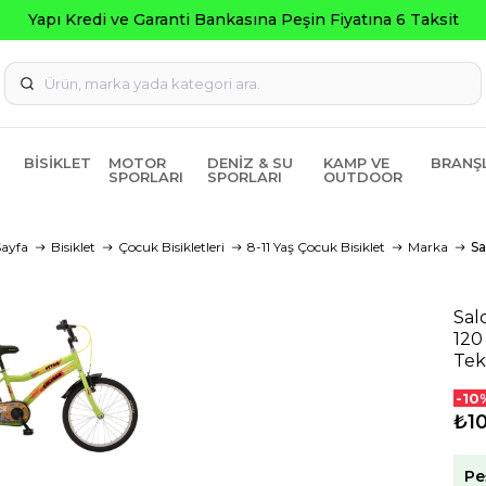
Seçili Ürünlerde ₺2000 Üze
BISIKLET
MOTOR
DENIZ & SU
KAMP VE
BRANŞ
SPORLARI
SPORLARI
OUTDOOR
ayfa
Bisiklet
Çocuk Bisikletleri
8-11 Yaş Çocuk Bisiklet
Marka
Sa
Sal
120
Tek
-10
₺1
Pe