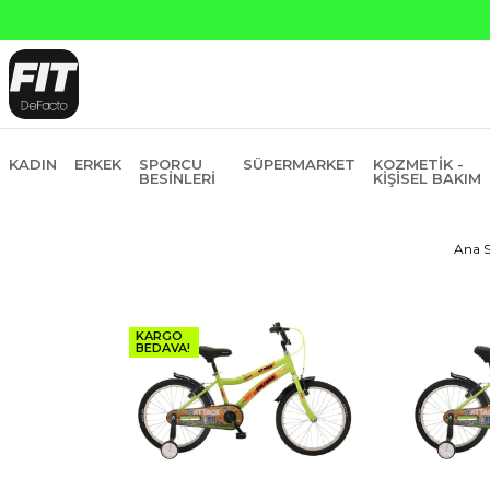
KADIN
ERKEK
SPORCU
SÜPERMARKET
KOZMETIK -
BESINLERI
KIŞISEL BAKIM
Ana S
KARGO
BEDAVA!