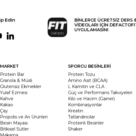
ip Edin
BİNLERCE ÜCRETSİZ DERS 
VİDEOLARI İÇİN DEFACTOFI
UYGULAMASINI
MARKET
SPORCU BESİNLERİ
Protein Bar
Protein Tozu
Granola & Müsli
Amino Asit (BCAA)
Glutensiz Ekmekler
L Karnitin ve CLA
Yulaf Ezmesi
Güç ve Performans Takviyeleri
Kahve
Kilo ve Hacim (Gainer)
Kakao
Kombinasyonlar
Çay
Kreatin
Propolis ve Arı Ürünleri
Tatlandırıcılar
Besin Mayası
Proteinli Besinler
Bitkisel Sütler
Shaker
Makarna