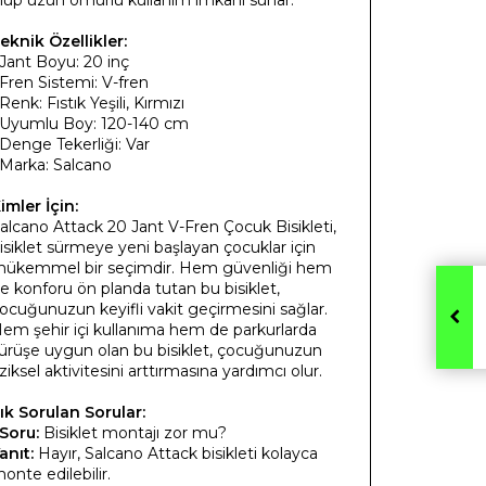
lup uzun ömürlü kullanım imkanı sunar.
eknik Özellikler:
 Jant Boyu: 20 inç
 Fren Sistemi: V-fren
 Renk: Fıstık Yeşili, Kırmızı
 Uyumlu Boy: 120-140 cm
 Denge Tekerliği: Var
 Marka: Salcano
imler İçin:
alcano Attack 20 Jant V-Fren Çocuk Bisikleti,
isiklet sürmeye yeni başlayan çocuklar için
ükemmel bir seçimdir. Hem güvenliği hem
e konforu ön planda tutan bu bisiklet,
ocuğunuzun keyifli vakit geçirmesini sağlar.
em şehir içi kullanıma hem de parkurlarda
ürüşe uygun olan bu bisiklet, çocuğunuzun
iziksel aktivitesini arttırmasına yardımcı olur.
ık Sorulan Sorular:
Soru:
Bisiklet montajı zor mu?
anıt:
Hayır, Salcano Attack bisikleti kolayca
onte edilebilir.