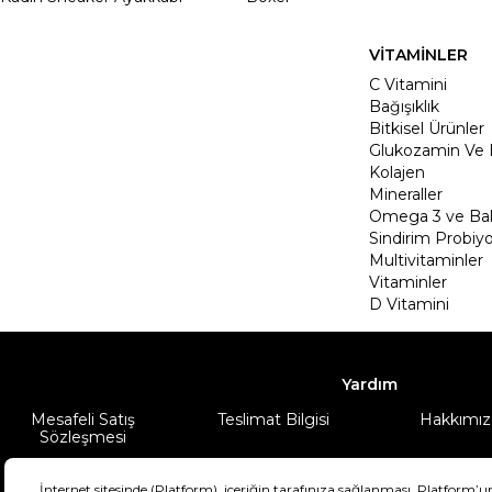
VİTAMİNLER
C Vitamini
Bağışıklık
Bitkisel Ürünler
Glukozamin Ve 
Kolajen
Mineraller
Omega 3 ve Balı
Sindirim Probiyo
Multivitaminler
Vitaminler
D Vitamini
Yardım
Mesafeli Satış
Teslimat Bilgisi
Hakkımız
Sözleşmesi
Şartlar & Koşullar
Ürünüm