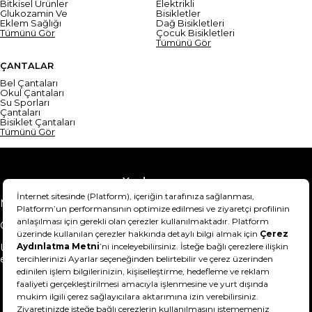
Bitkisel Ürünler
Elektrikli
Glukozamin Ve
Bisikletler
Eklem Sağlığı
Dağ Bisikletleri
Tümünü Gör
Çocuk Bisikletleri
Tümünü Gör
ÇANTALAR
Bel Çantaları
Okul Çantaları
Su Sporları
Çantaları
Bisiklet Çantaları
Tümünü Gör
Yardım
Mesafeli Satış Sözleşmesi
Teslimat Bilgisi
Gizlilik Sözleşmesi
Şartlar & Koşullar
Ürünümü nasıl iade
Hakkımızda
edebilirim?