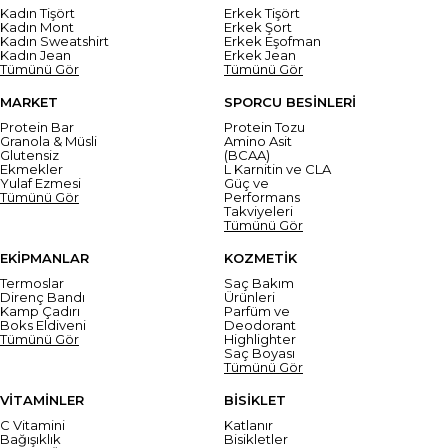
Kadın Tişört
Erkek Tişört
Kadın Mont
Erkek Şort
Kadın Sweatshirt
Erkek Eşofman
Kadın Jean
Erkek Jean
Tümünü Gör
Tümünü Gör
MARKET
SPORCU BESİNLERİ
Protein Bar
Protein Tozu
Granola & Müsli
Amino Asit
Glutensiz
(BCAA)
Ekmekler
L Karnitin ve CLA
Yulaf Ezmesi
Güç ve
Tümünü Gör
Performans
Takviyeleri
Tümünü Gör
EKİPMANLAR
KOZMETİK
Termoslar
Saç Bakım
Direnç Bandı
Ürünleri
Kamp Çadırı
Parfüm ve
Boks Eldiveni
Deodorant
Tümünü Gör
Highlighter
Saç Boyası
Tümünü Gör
VİTAMİNLER
BİSİKLET
C Vitamini
Katlanır
Bağışıklık
Bisikletler