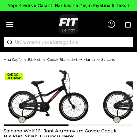
Seçili Ü
e Garanti Bankasına Peşin Fiyatına 6 Taksit
Ana Sayfa
Bisiklet
Çocuk Bisikletleri
Marka
Salcano
KARGO
BEDAVA!
Salcano Wolf 16" Jant Alüminyum Gövde Çocuk
Bisikleti Siyah Turuncu Renk