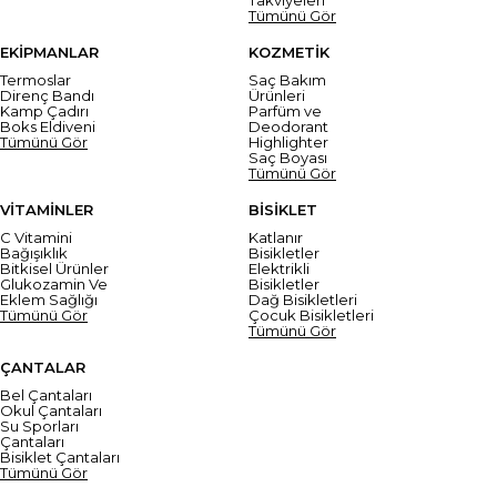
Tümünü Gör
EKİPMANLAR
KOZMETİK
Termoslar
Saç Bakım
Direnç Bandı
Ürünleri
Kamp Çadırı
Parfüm ve
Boks Eldiveni
Deodorant
Tümünü Gör
Highlighter
Saç Boyası
Tümünü Gör
VİTAMİNLER
BİSİKLET
C Vitamini
Katlanır
Bağışıklık
Bisikletler
Bitkisel Ürünler
Elektrikli
Glukozamin Ve
Bisikletler
Eklem Sağlığı
Dağ Bisikletleri
Tümünü Gör
Çocuk Bisikletleri
Tümünü Gör
ÇANTALAR
Bel Çantaları
Okul Çantaları
Su Sporları
Çantaları
Bisiklet Çantaları
Tümünü Gör