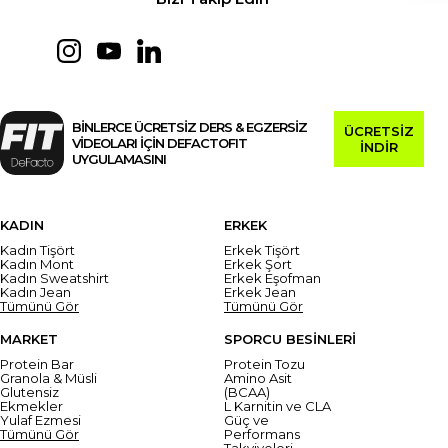
BİNLERCE ÜCRETSİZ DERS & EGZERSİZ
ÜCRETSİZ
VİDEOLARI İÇİN DEFACTOFIT
İNDİR
UYGULAMASINI
KADIN
ERKEK
Kadın Tişört
Erkek Tişört
Kadın Mont
Erkek Şort
Kadın Sweatshirt
Erkek Eşofman
Kadın Jean
Erkek Jean
Tümünü Gör
Tümünü Gör
MARKET
SPORCU BESİNLERİ
Protein Bar
Protein Tozu
Granola & Müsli
Amino Asit
Glutensiz
(BCAA)
Ekmekler
L Karnitin ve CLA
Yulaf Ezmesi
Güç ve
Tümünü Gör
Performans
Takviyeleri