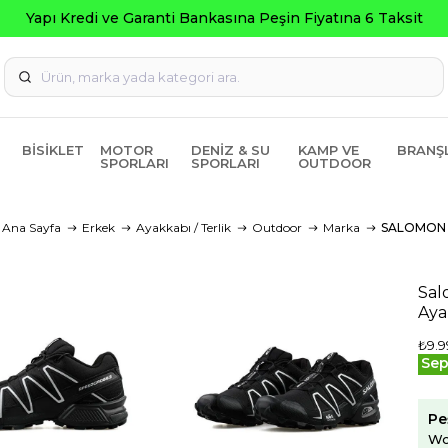
nkasına Peşin Fiyatına 6 Taksit
BISIKLET
MOTOR
DENIZ & SU
KAMP VE
BRANŞ
SPORLARI
SPORLARI
OUTDOOR
Ana Sayfa
Erkek
Ayakkabı / Terlik
Outdoor
Marka
SALOMON
Sal
Aya
₺9.9
Sep
Pe
Wo