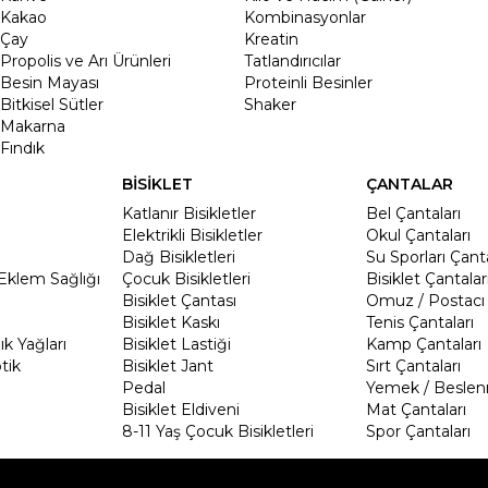
Kakao
Kombinasyonlar
Çay
Kreatin
Propolis ve Arı Ürünleri
Tatlandırıcılar
Besin Mayası
Proteinli Besinler
Bitkisel Sütler
Shaker
Makarna
Fındık
BİSİKLET
ÇANTALAR
Katlanır Bisikletler
Bel Çantaları
Elektrikli Bisikletler
Okul Çantaları
Dağ Bisikletleri
Su Sporları Çanta
Eklem Sağlığı
Çocuk Bisikletleri
Bisiklet Çantalar
Bisiklet Çantası
Omuz / Postacı 
Bisiklet Kaskı
Tenis Çantaları
k Yağları
Bisiklet Lastiği
Kamp Çantaları
tik
Bisiklet Jant
Sırt Çantaları
Pedal
Yemek / Beslen
Bisiklet Eldiveni
Mat Çantaları
8-11 Yaş Çocuk Bisikletleri
Spor Çantaları