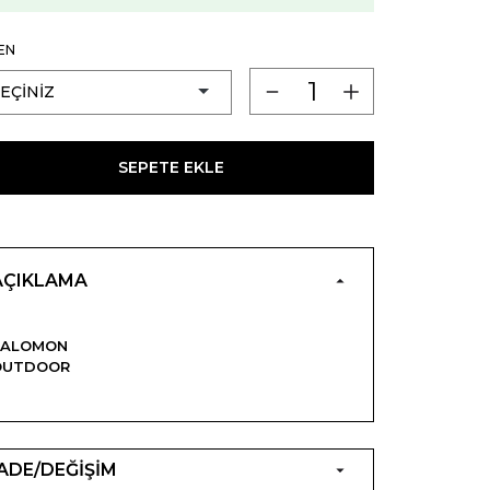
EN
SEPETE EKLE
AÇIKLAMA
SALOMON
OUTDOOR
İADE/DEĞİŞİM