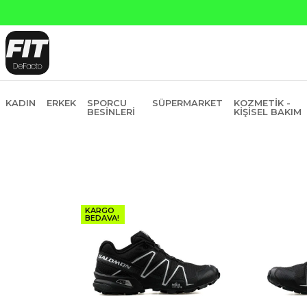
Yapı Kredi ve Garanti Ba
KADIN
ERKEK
SPORCU
SÜPERMARKET
KOZMETIK -
BESINLERI
KIŞISEL BAKIM
KARGO
BEDAVA!