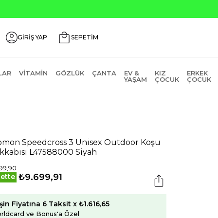
GİRİŞ YAP
SEPETİM
LAR
VITAMIN
GÖZLÜK
ÇANTA
EV &
KIZ
ERKEK
YAŞAM
ÇOCUK
ÇOCUK
omon Speedcross 3 Unisex Outdoor Koşu
kkabısı L47588000 Siyah
99,90
₺9.699,91
ette
şin Fiyatına 6 Taksit x ₺1.616,65
rldcard ve Bonus'a Özel