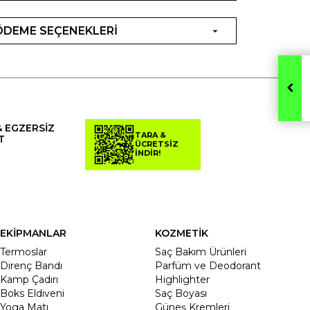
ÖDEME SEÇENEKLERİ
& EGZERSİZ
TARA &
T
ÜCRETSİZ
İNDİR!
EKİPMANLAR
KOZMETİK
Termoslar
Saç Bakım Ürünleri
Direnç Bandı
Parfüm ve Deodorant
Kamp Çadırı
Highlighter
Boks Eldiveni
Saç Boyası
Yoga Matı
Güneş Kremleri