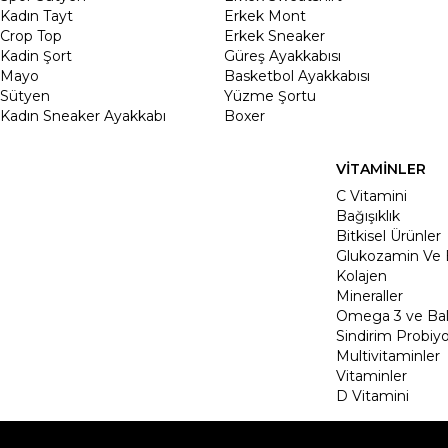
Kadın Tayt
Erkek Mont
Crop Top
Erkek Sneaker
Kadin Şort
Güreş Ayakkabısı
Mayo
Basketbol Ayakkabısı
Sütyen
Yüzme Şortu
Kadın Sneaker Ayakkabı
Boxer
VİTAMİNLER
C Vitamini
Bağışıklık
Bitkisel Ürünler
Glukozamin Ve 
Kolajen
Mineraller
Omega 3 ve Balı
Sindirim Probiyo
Multivitaminler
Vitaminler
D Vitamini