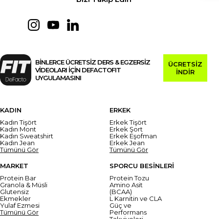
BİNLERCE ÜCRETSİZ DERS & EGZERSİZ
ÜCRETSİZ
VİDEOLARI İÇİN DEFACTOFIT
İNDİR
UYGULAMASINI
KADIN
ERKEK
Kadın Tişört
Erkek Tişört
Kadın Mont
Erkek Şort
Kadın Sweatshirt
Erkek Eşofman
Kadın Jean
Erkek Jean
Tümünü Gör
Tümünü Gör
MARKET
SPORCU BESİNLERİ
Protein Bar
Protein Tozu
Granola & Müsli
Amino Asit
Glutensiz
(BCAA)
Ekmekler
L Karnitin ve CLA
Yulaf Ezmesi
Güç ve
Tümünü Gör
Performans
Takviyeleri