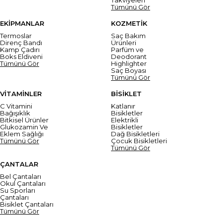
Tümünü Gör
EKİPMANLAR
KOZMETİK
Termoslar
Saç Bakım
Direnç Bandı
Ürünleri
Kamp Çadırı
Parfüm ve
Boks Eldiveni
Deodorant
Tümünü Gör
Highlighter
Saç Boyası
Tümünü Gör
VİTAMİNLER
BİSİKLET
C Vitamini
Katlanır
Bağışıklık
Bisikletler
Bitkisel Ürünler
Elektrikli
Glukozamin Ve
Bisikletler
Eklem Sağlığı
Dağ Bisikletleri
Tümünü Gör
Çocuk Bisikletleri
Tümünü Gör
ÇANTALAR
Bel Çantaları
Okul Çantaları
Su Sporları
Çantaları
Bisiklet Çantaları
Tümünü Gör