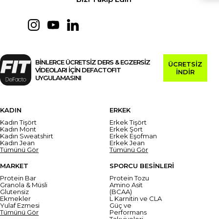
BİNLERCE ÜCRETSİZ DERS & EGZERSİZ
ÜCRETSİZ
VİDEOLARI İÇİN DEFACTOFIT
İNDİR
UYGULAMASINI
KADIN
ERKEK
Kadın Tişört
Erkek Tişört
Kadın Mont
Erkek Şort
Kadın Sweatshirt
Erkek Eşofman
Kadın Jean
Erkek Jean
Tümünü Gör
Tümünü Gör
MARKET
SPORCU BESİNLERİ
Protein Bar
Protein Tozu
Granola & Müsli
Amino Asit
Glutensiz
(BCAA)
Ekmekler
L Karnitin ve CLA
Yulaf Ezmesi
Güç ve
Tümünü Gör
Performans
Takviyeleri