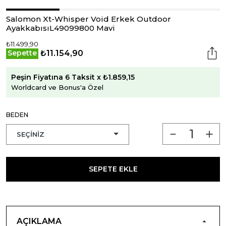
Salomon Xt-Whisper Void Erkek Outdoor
AyakkabısıL49099800 Mavi
₺11.499,90
₺11.154,90
Sepette
Peşin Fiyatına 6 Taksit x ₺1.859,15
Worldcard ve Bonus'a Özel
BEDEN
SEPETE EKLE
AÇIKLAMA