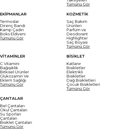
Tümünü Gör
EKİPMANLAR
KOZMETİK
Termoslar
Saç Bakım
Direnç Bandı
Ürünleri
Kamp Çadırı
Parfüm ve
Boks Eldiveni
Deodorant
Tümünü Gör
Highlighter
Saç Boyası
Tümünü Gör
VİTAMİNLER
BİSİKLET
C Vitamini
Katlanır
Bağışıklık
Bisikletler
Bitkisel Ürünler
Elektrikli
Glukozamin Ve
Bisikletler
Eklem Sağlığı
Dağ Bisikletleri
Tümünü Gör
Çocuk Bisikletleri
Tümünü Gör
ÇANTALAR
Bel Çantaları
Okul Çantaları
Su Sporları
Çantaları
Bisiklet Çantaları
Tümünü Gör