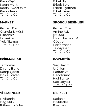
Kadın Tişört
Erkek Tişört
Kadın Mont
Erkek Şort
Kadın Sweatshirt
Erkek Eşofman
Kadın Jean
Erkek Jean
Tümünü Gör
Tümünü Gör
MARKET
SPORCU BESİNLERİ
Protein Bar
Protein Tozu
Granola & Müsli
Amino Asit
Glutensiz
(BCAA)
Ekmekler
L Karnitin ve CLA
Yulaf Ezmesi
Güç ve
Tümünü Gör
Performans
Takviyeleri
Tümünü Gör
EKİPMANLAR
KOZMETİK
Termoslar
Saç Bakım
Direnç Bandı
Ürünleri
Kamp Çadırı
Parfüm ve
Boks Eldiveni
Deodorant
Tümünü Gör
Highlighter
Saç Boyası
Tümünü Gör
VİTAMİNLER
BİSİKLET
C Vitamini
Katlanır
Bağışıklık
Bisikletler
Bitkisel Ürünler
Elektrikli