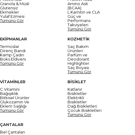
Granola & Müsli
Amino Asit
Glutensiz
(BCAA)
Ekmekler
L Karnitin ve CLA
Yulaf Ezmesi
Güç ve
Tümünü Gör
Performans
Takviyeleri
Tümünü Gör
EKİPMANLAR
KOZMETİK
Termoslar
Saç Bakım
Direnç Bandı
Ürünleri
Kamp Çadırı
Parfüm ve
Boks Eldiveni
Deodorant
Tümünü Gör
Highlighter
Saç Boyası
Tümünü Gör
VİTAMİNLER
BİSİKLET
C Vitamini
Katlanır
Bağışıklık
Bisikletler
Bitkisel Ürünler
Elektrikli
Glukozamin Ve
Bisikletler
Eklem Sağlığı
Dağ Bisikletleri
Tümünü Gör
Çocuk Bisikletleri
Tümünü Gör
ÇANTALAR
Bel Çantaları