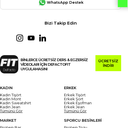
WhatsApp Destek
Bizi Takip Edin
BİNLERCE ÜCRETSİZ DERS & EGZERSİZ
ÜCRETSİZ
VİDEOLARI İÇİN DEFACTOFIT
İNDİR
UYGULAMASINI
KADIN
ERKEK
Kadın Tişört
Erkek Tişört
Kadın Mont
Erkek Şort
Kadın Sweatshirt
Erkek Eşofman
Kadın Jean
Erkek Jean
Tümünü Gör
Tümünü Gör
MARKET
SPORCU BESİNLERİ
Protein Bar
Protein Tozu