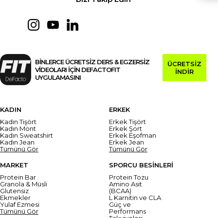
BİNLERCE ÜCRETSİZ DERS & EGZERSİZ
ÜCRETSİZ
VİDEOLARI İÇİN DEFACTOFIT
İNDİR
UYGULAMASINI
KADIN
ERKEK
Kadın Tişört
Erkek Tişört
Kadın Mont
Erkek Şort
Kadın Sweatshirt
Erkek Eşofman
Kadın Jean
Erkek Jean
Tümünü Gör
Tümünü Gör
MARKET
SPORCU BESİNLERİ
Protein Bar
Protein Tozu
Granola & Müsli
Amino Asit
Glutensiz
(BCAA)
Ekmekler
L Karnitin ve CLA
Yulaf Ezmesi
Güç ve
Tümünü Gör
Performans
Takviyeleri