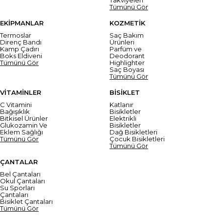
Tümünü Gör
EKİPMANLAR
KOZMETİK
Termoslar
Saç Bakım
Direnç Bandı
Ürünleri
Kamp Çadırı
Parfüm ve
Boks Eldiveni
Deodorant
Tümünü Gör
Highlighter
Saç Boyası
Tümünü Gör
VİTAMİNLER
BİSİKLET
C Vitamini
Katlanır
Bağışıklık
Bisikletler
Bitkisel Ürünler
Elektrikli
Glukozamin Ve
Bisikletler
Eklem Sağlığı
Dağ Bisikletleri
Tümünü Gör
Çocuk Bisikletleri
Tümünü Gör
ÇANTALAR
Bel Çantaları
Okul Çantaları
Su Sporları
Çantaları
Bisiklet Çantaları
Tümünü Gör