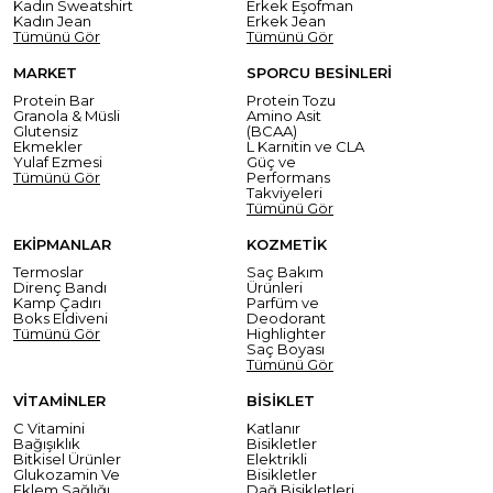
Kadın Sweatshirt
Erkek Eşofman
Kadın Jean
Erkek Jean
Tümünü Gör
Tümünü Gör
MARKET
SPORCU BESİNLERİ
Protein Bar
Protein Tozu
Granola & Müsli
Amino Asit
Glutensiz
(BCAA)
Ekmekler
L Karnitin ve CLA
Yulaf Ezmesi
Güç ve
Tümünü Gör
Performans
Takviyeleri
Tümünü Gör
EKİPMANLAR
KOZMETİK
Termoslar
Saç Bakım
Direnç Bandı
Ürünleri
Kamp Çadırı
Parfüm ve
Boks Eldiveni
Deodorant
Tümünü Gör
Highlighter
Saç Boyası
Tümünü Gör
VİTAMİNLER
BİSİKLET
C Vitamini
Katlanır
Bağışıklık
Bisikletler
Bitkisel Ürünler
Elektrikli
Glukozamin Ve
Bisikletler
Eklem Sağlığı
Dağ Bisikletleri