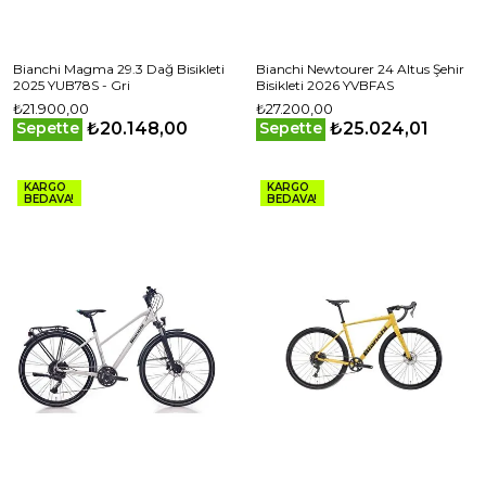
Bianchi Magma 29.3 Dağ Bisikleti
Bianchi Newtourer 24 Altus Şehir
2025 YUB78S - Gri
Bisikleti 2026 YVBFAS
₺21.900,00
₺27.200,00
₺20.148,00
₺25.024,01
Sepette
Sepette
KARGO
KARGO
BEDAVA!
BEDAVA!