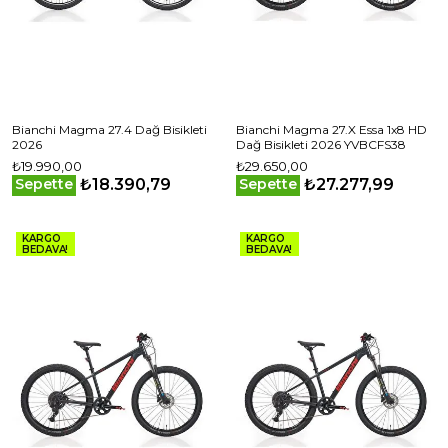
Bianchi Magma 27.4 Dağ Bisikleti
Bianchi Magma 27.X Essa 1x8 HD
2026
Dağ Bisikleti 2026 YVBCFS38
₺19.990,00
₺29.650,00
₺18.390,79
₺27.277,99
Sepette
Sepette
KARGO
KARGO
BEDAVA!
BEDAVA!