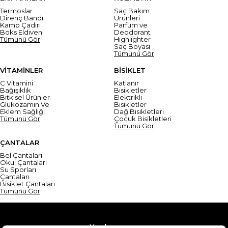
Termoslar
Saç Bakım
Direnç Bandı
Ürünleri
Kamp Çadırı
Parfüm ve
Boks Eldiveni
Deodorant
Tümünü Gör
Highlighter
Saç Boyası
Tümünü Gör
VİTAMİNLER
BİSİKLET
C Vitamini
Katlanır
Bağışıklık
Bisikletler
Bitkisel Ürünler
Elektrikli
Glukozamin Ve
Bisikletler
Eklem Sağlığı
Dağ Bisikletleri
Tümünü Gör
Çocuk Bisikletleri
Tümünü Gör
ÇANTALAR
Bel Çantaları
Okul Çantaları
Su Sporları
Çantaları
Bisiklet Çantaları
Tümünü Gör
Yardım