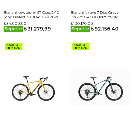
Bianchi Newtourer ST Cues 2x10
Bianchi Nirone 7 Disc Gravel
Şehir Bisikleti YTBH4SXSIK 2026
Bisiklet GRX610 1x12S YVBMJ
₺34.000,00
₺100.170,00
₺31.279,99
₺92.156,40
Sepette
Sepette
KARGO
KARGO
BEDAVA!
BEDAVA!