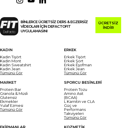
BİNLERCE ÜCRETSİZ DERS & EGZERSİZ
ÜCRETSİZ
VİDEOLARI İÇİN DEFACTOFIT
İNDİR
UYGULAMASINI
KADIN
ERKEK
Kadın Tişört
Erkek Tişört
Kadın Mont
Erkek Şort
Kadın Sweatshirt
Erkek Eşofman
Kadın Jean
Erkek Jean
Tümünü Gör
Tümünü Gör
MARKET
SPORCU BESİNLERİ
Protein Bar
Protein Tozu
Granola & Müsli
Amino Asit
Glutensiz
(BCAA)
Ekmekler
L Karnitin ve CLA
Yulaf Ezmesi
Güç ve
Tümünü Gör
Performans
Takviyeleri
Tümünü Gör
EKİPMANLAR
KOZMETİK