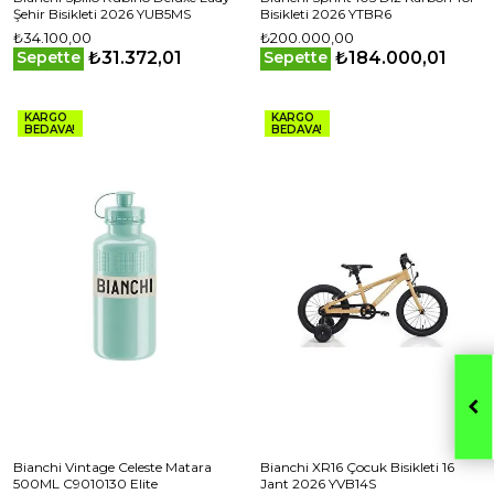
Şehir Bisikleti 2026 YUB5MS
Bisikleti 2026 YTBR6
₺34.100,00
₺200.000,00
₺31.372,01
₺184.000,01
Sepette
Sepette
KARGO
KARGO
BEDAVA!
BEDAVA!
Bianchi Vintage Celeste Matara
Bianchi XR16 Çocuk Bisikleti 16
500ML C9010130 Elite
Jant 2026 YVB14S