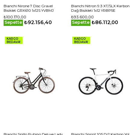
Bianchi Nirone 7 Disc Gravel
Bianchi Nitron 9.3 XT/SLX Karbon
Bisiklet GRX610 1x12S YVBMJ
Dağ Bisikleti 1x12 YRBP5E
₺100.170,00
₺93.600,00
₺92.156,40
₺86.112,00
Sepette
Sepette
KARGO
KARGO
BEDAVA!
BEDAVA!
Bianchi Spillo Rubino Deluxe Lady
Bianchi Sprint 105 Di2 Karbon Yol