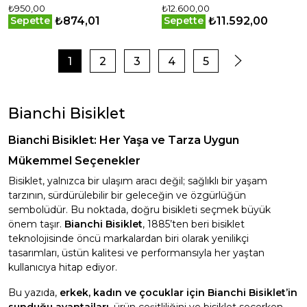
₺950,00
₺12.600,00
₺874,01
₺11.592,00
Sepette
Sepette
1
2
3
4
5
Bianchi Bisiklet
Bianchi Bisiklet: Her Yaşa ve Tarza Uygun
Mükemmel Seçenekler
Bisiklet, yalnızca bir ulaşım aracı değil; sağlıklı bir yaşam
tarzının, sürdürülebilir bir geleceğin ve özgürlüğün
sembolüdür. Bu noktada, doğru bisikleti seçmek büyük
önem taşır.
Bianchi Bisiklet
, 1885’ten beri bisiklet
teknolojisinde öncü markalardan biri olarak yenilikçi
tasarımları, üstün kalitesi ve performansıyla her yaştan
kullanıcıya hitap ediyor.
Bu yazıda,
erkek, kadın ve çocuklar için Bianchi Bisiklet’in