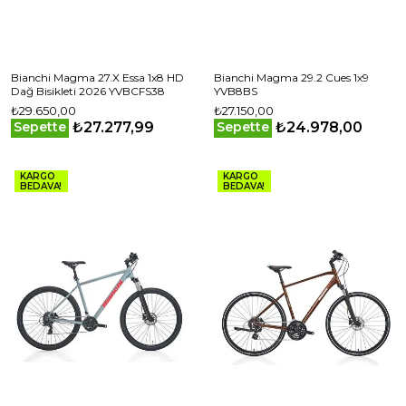
Bianchi Magma 27.X Essa 1x8 HD
Bianchi Magma 29.2 Cues 1x9
Dağ Bisikleti 2026 YVBCFS38
YVB8BS
₺29.650,00
₺27.150,00
₺27.277,99
₺24.978,00
Sepette
Sepette
KARGO
KARGO
BEDAVA!
BEDAVA!