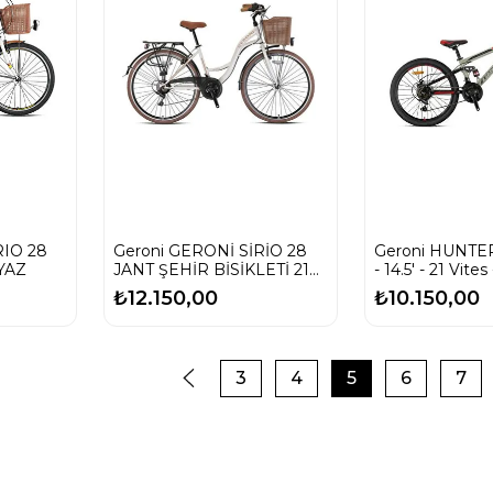
RIO 28
Geroni GERONİ SİRİO 28
Geroni HUNTER
YAZ
JANT ŞEHİR BİSİKLETİ 21
- 14.5' - 21 Vites
VİTES ONAY BİSİKLET
Bej-Siyah/Kırmı
₺12.150,00
₺10.150,00
3
4
5
6
7