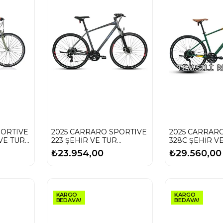
PORTIVE
2025 CARRARO SPORTIVE
2025 CARRAR
VE TUR
223 ŞEHİR VE TUR
328C ŞEHİR V
BİSİKLETİ
BİSİKLETİ
₺23.954,00
₺29.560,00
KARGO
KARGO
BEDAVA!
BEDAVA!