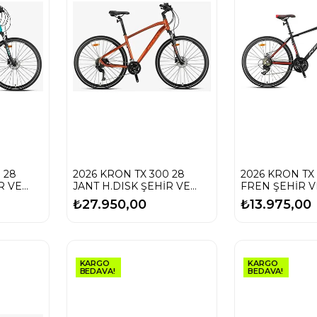
 28
2026 KRON TX 300 28
2026 KRON TX 
R VE
JANT H.DISK ŞEHİR VE
FREN ŞEHİR V
TUR BİSİKLETİ
BİSİKLETİ
₺27.950,00
₺13.975,00
KARGO
KARGO
BEDAVA!
BEDAVA!