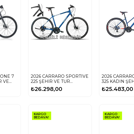
RONE 7
2026 CARRARO SPORTIVE
2026 CARRAR
R VE
225 ŞEHİR VE TUR
325 KADIN ŞE
BİSİKLETİ
BİSİKLETİ
₺26.298,00
₺25.483,00
KARGO
KARGO
BEDAVA!
BEDAVA!