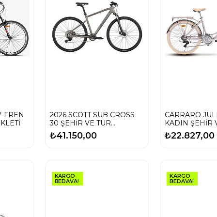
V-FREN
2026 SCOTT SUB CROSS
CARRARO JULI
İKLETİ
30 ŞEHİR VE TUR
KADIN ŞEHİR 
BİSİKLETİ
BİSİKLETİ-2026
₺41.150,00
₺22.827,00
KARGO
KARGO
BEDAVA!
BEDAVA!