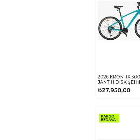
KAMUFULAJ
mor-beyaz
Çok Renkli
2026 KRON TX 300
JANT H.DISK ŞEHİ
TUR BİSİKLETİ
₺27.950,00
KARGO
BEDAVA!