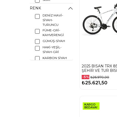
RENK
DENİZ MAVİ-
SİYAH-
TURUNCU
FÜME-GRİ-
KAHVERENGİ
GÜMÜŞ-SİYAH
HAKİ-YEŞİL-
SİYAH-GRİ
KARBON SİYAH
Kahverengi
2025 BISAN TRX 8
Beyaz
ŞEHİR VE TUR BİS
LACİVERT-
-5%
₺26.970,00
TURUNCU-
₺25.621,50
GÜMÜŞ
MANYETİK
MAVİ-SİYAH-
GÜMÜŞ
MAT ANTRASİT-
KARGO
BEDAVA!
GRİ-KROM
MAT ANTRASİT-