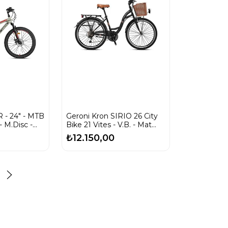
 - 24" - MTB
Geroni Kron SIRIO 26 City
 - M.Disc -
Bike 21 Vites - V.B. - Mat
zı
Siyah-Siyah/Kahverengi-
₺12.150,00
Shimano