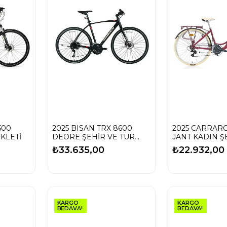
500
2025 BISAN TRX 8600
2025 CARRARO
İKLETİ
DEORE ŞEHİR VE TUR
JANT KADIN Ş
BİSİKLETİ
TUR BİSİKLETİ
₺33.635,00
₺22.932,00
KARGO
KARGO
BEDAVA!
BEDAVA!