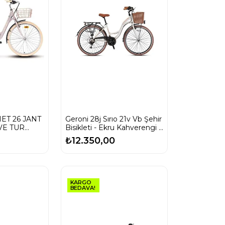
ET 26 JANT
Geroni 28j Sırıo 21v Vb Şehir
VE TUR
Bisikleti - Ekru Kahverengi -
44 Kadro
₺12.350,00
KARGO
BEDAVA!