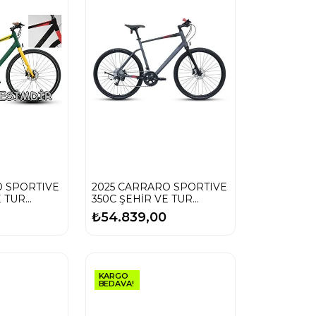
O SPORTIVE
2025 CARRARO SPORTIVE
E TUR
350C ŞEHİR VE TUR
BİSİKLETİ
₺54.839,00
KARGO
BEDAVA!