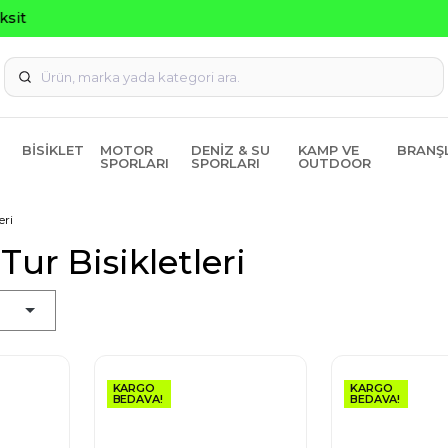
Seçili Ürünlerde ₺2000 Üzeri ₺200 İndirim Kodu: AGUSTOS20
BISIKLET
MOTOR
DENIZ & SU
KAMP VE
BRANŞ
SPORLARI
SPORLARI
OUTDOOR
eri
Tur Bisikletleri
KARGO
KARGO
BEDAVA!
BEDAVA!