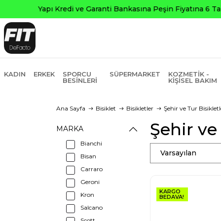
KADIN
ERKEK
SPORCU
SÜPERMARKET
KOZMETIK -
BESINLERI
KIŞISEL BAKIM
Ana Sayfa
Bisiklet
Bisikletler
Şehir ve Tur Bisikletl
Şehir ve 
MARKA
Bianchi
Varsayılan
Bisan
Carraro
Geroni
KARGO
Kron
BEDAVA!
Salcano
Scott