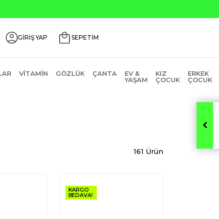
0
GİRİŞ YAP
SEPETİM
LAR
VITAMIN
GÖZLÜK
ÇANTA
EV &
KIZ
ERKEK
YAŞAM
ÇOCUK
ÇOCUK
161 Ürün
KARGO
BEDAVA!