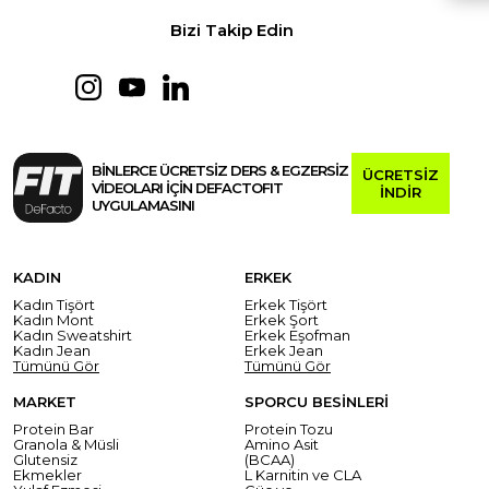
Bizi Takip Edin
BİNLERCE ÜCRETSİZ DERS & EGZERSİZ
ÜCRETSİZ
VİDEOLARI İÇİN DEFACTOFIT
İNDİR
UYGULAMASINI
KADIN
ERKEK
Kadın Tişört
Erkek Tişört
Kadın Mont
Erkek Şort
Kadın Sweatshirt
Erkek Eşofman
Kadın Jean
Erkek Jean
Tümünü Gör
Tümünü Gör
MARKET
SPORCU BESİNLERİ
Protein Bar
Protein Tozu
Granola & Müsli
Amino Asit
Glutensiz
(BCAA)
Ekmekler
L Karnitin ve CLA