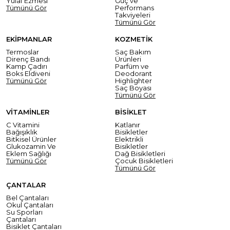
Yulaf Ezmesi
Güç ve
Tümünü Gör
Performans
Takviyeleri
Tümünü Gör
EKİPMANLAR
KOZMETİK
Termoslar
Saç Bakım
Direnç Bandı
Ürünleri
Kamp Çadırı
Parfüm ve
Boks Eldiveni
Deodorant
Tümünü Gör
Highlighter
Saç Boyası
Tümünü Gör
VİTAMİNLER
BİSİKLET
C Vitamini
Katlanır
Bağışıklık
Bisikletler
Bitkisel Ürünler
Elektrikli
Glukozamin Ve
Bisikletler
Eklem Sağlığı
Dağ Bisikletleri
Tümünü Gör
Çocuk Bisikletleri
Tümünü Gör
ÇANTALAR
Bel Çantaları
Okul Çantaları
Su Sporları
Çantaları
Bisiklet Çantaları