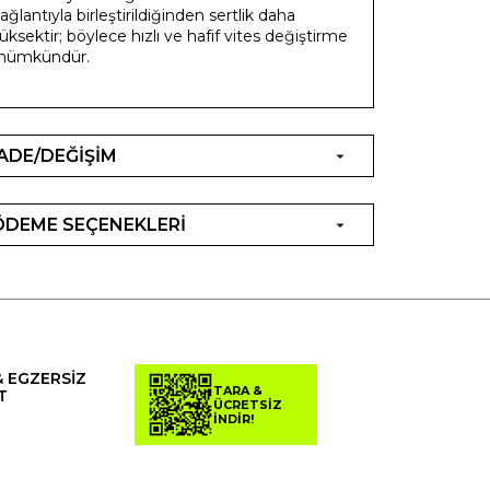
ağlantıyla birleştirildiğinden sertlik daha
üksektir; böylece hızlı ve hafif vites değiştirme
mümkündür.
İADE/DEĞİŞİM
ÖDEME SEÇENEKLERİ
& EGZERSİZ
TARA &
T
ÜCRETSİZ
İNDİR!