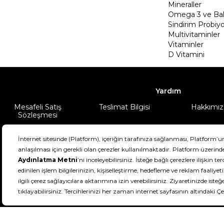
Mineraller
Omega 3 ve Balı
Sindirim Probiyo
Multivitaminler
Vitaminler
D Vitamini
Yardım
Mesafeli Satış
Teslimat Bilgisi
Hakkımız
Sözleşmesi
Şartlar & Koşullar
Ürünüm
DeFactoFIT ©️ 2022-2026. Tüm hakları sa
11