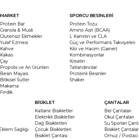
MARKET
SPORCU BESİNLERİ
Protein Bar
Protein Tozu
Granola & Müsli
Amino Asit (BCAA)
Glutensiz Ekmekler
L Karnitin ve CLA
Yulaf Ezmesi
Güç ve Performans Takviyeleri
Kahve
Kilo ve Hacim (Gainer)
Kakao
Kombinasyonlar
Çay
Kreatin
Propolis ve Arı Ürünleri
Tatlandırıcılar
Besin Mayası
Proteinli Besinler
Bitkisel Sütler
Shaker
Makarna
Fındık
BİSİKLET
ÇANTALAR
Katlanır Bisikletler
Bel Çantaları
Elektrikli Bisikletler
Okul Çantaları
Dağ Bisikletleri
Su Sporları Çanta
Eklem Sağlığı
Çocuk Bisikletleri
Bisiklet Çantalar
Bisiklet Çantası
Omuz / Postacı 