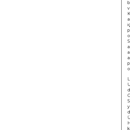
b
v
K
a
i
p
o
S
a
a
a
p
o
L
U
d
O
S
y
d
Ü
H
k