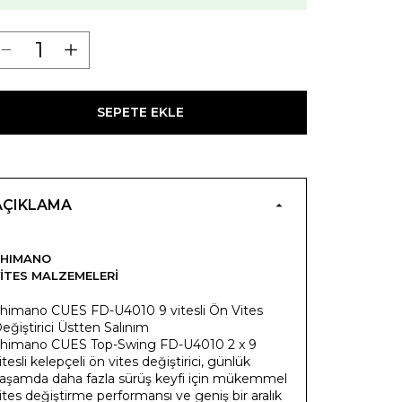
SEPETE EKLE
AÇIKLAMA
SHIMANO
ITES MALZEMELERI
himano CUES FD-U4010 9 vitesli Ön Vites
eğiştirici Üstten Salınım
himano CUES Top-Swing FD-U4010 2 x 9
itesli kelepçeli ön vites değiştirici, günlük
aşamda daha fazla sürüş keyfi için mükemmel
ites değiştirme performansı ve geniş bir aralık