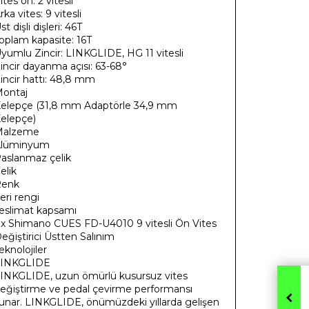
ites ön: 2 vitesli
rka vites: 9 vitesli
st dişli dişleri: 46T
oplam kapasite: 16T
yumlu Zincir: LINKGLIDE, HG 11 vitesli
incir dayanma açısı: 63-68°
incir hattı: 48,8 mm
ontaj
elepçe (31,8 mm Adaptörle 34,9 mm
elepçe)
Malzeme
lüminyum
aslanmaz çelik
elik
Renk
eri rengi
eslimat kapsamı
 x Shimano CUES FD-U4010 9 vitesli Ön Vites
eğiştirici Üstten Salınım
eknolojiler
LINKGLIDE
INKGLIDE, uzun ömürlü kusursuz vites
eğiştirme ve pedal çevirme performansı
unar. LINKGLIDE, önümüzdeki yıllarda gelişen