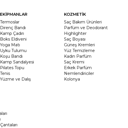
EKİPMANLAR
KOZMETİK
Termoslar
Saç Bakım Ürünleri
Direnç Bandı
Parfüm ve Deodorant
Kamp Çadırı
Highlighter
Boks Eldiveni
Saç Boyası
Yoga Matı
Güneş Kremleri
Uyku Tulumu
Yüz Temizleme
Koşu Bandı
Kadın Parfüm
Kamp Sandalyesi
Saç Kremi
Pilates Topu
Erkek Parfüm
Tenis
Nemlendiriciler
Yüzme ve Dalış
Kolonya
ları
ı
Çantaları