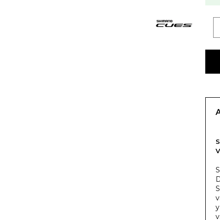
V
S
D
S
v
y
v