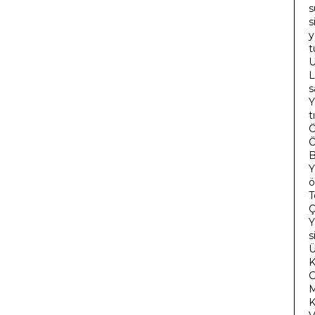
s
s
y
t
U
L
s
Y
t
Ö
Ö
B
Y
ö
T
Ç
Y
s
Ü
K
G
M
K