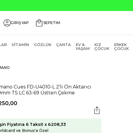
 İndirim Kodu: AGUSTOS200
GİRİŞ YAP
SEPETİM
LAR
VITAMIN
GÖZLÜK
ÇANTA
EV &
KIZ
ERKEK
YAŞAM
ÇOCUK
ÇOCUK
MANO
mano Cues FD-U4010-L 2'li Ön Aktarıcı
9mm TS LC 63-69 Üstten Çekme
250,00
şin Fiyatına 6 Taksit x ₺208,33
rldcard ve Bonus'a Özel