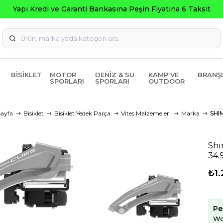
Seçili Ürünlerde ₺2000 Üzeri ₺200
BISIKLET
MOTOR
DENIZ & SU
KAMP VE
BRANŞ
SPORLARI
SPORLARI
OUTDOOR
ayfa
Bisiklet
Bisiklet Yedek Parça
Vites Malzemeleri
Marka
SHI
Shi
34.
₺1.
Pe
Wo