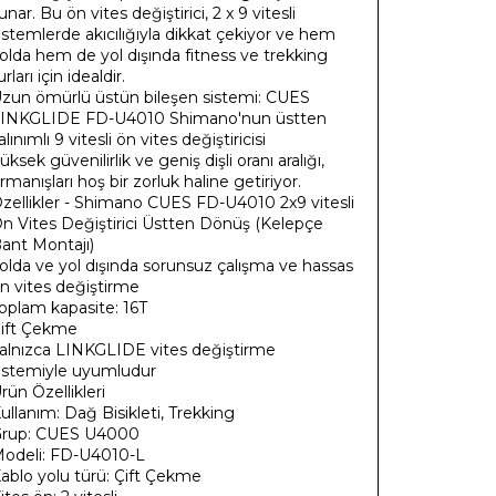
unar. Bu ön vites değiştirici, 2 x 9 vitesli
istemlerde akıcılığıyla dikkat çekiyor ve hem
olda hem de yol dışında fitness ve trekking
urları için idealdir.
zun ömürlü üstün bileşen sistemi: CUES
INKGLIDE FD-U4010 Shimano'nun üstten
alınımlı 9 vitesli ön vites değiştiricisi
üksek güvenilirlik ve geniş dişli oranı aralığı,
ırmanışları hoş bir zorluk haline getiriyor.
zellikler - Shimano CUES FD-U4010 2x9 vitesli
n Vites Değiştirici Üstten Dönüş (Kelepçe
ant Montajı)
olda ve yol dışında sorunsuz çalışma ve hassas
n vites değiştirme
oplam kapasite: 16T
ift Çekme
alnızca LINKGLIDE vites değiştirme
istemiyle uyumludur
rün Özellikleri
ullanım: Dağ Bisikleti, Trekking
rup: CUES U4000
odeli: FD-U4010-L
ablo yolu türü: Çift Çekme