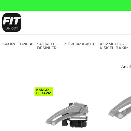
KADIN
ERKEK
SPORCU
SÜPERMARKET
KOZMETIK -
BESINLERI
KIŞISEL BAKIM
Ana S
KARGO
BEDAVA!