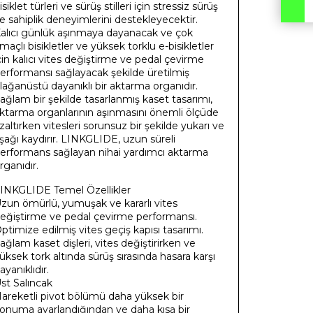
isiklet türleri ve sürüş stilleri için stressiz sürüş
e sahiplik deneyimlerini destekleyecektir.
alıcı günlük aşınmaya dayanacak ve çok
maçlı bisikletler ve yüksek torklu e-bisikletler
çin kalıcı vites değiştirme ve pedal çevirme
erformansı sağlayacak şekilde üretilmiş
lağanüstü dayanıklı bir aktarma organıdır.
ağlam bir şekilde tasarlanmış kaset tasarımı,
ktarma organlarının aşınmasını önemli ölçüde
zaltırken vitesleri sorunsuz bir şekilde yukarı ve
şağı kaydırır. LINKGLIDE, uzun süreli
erformans sağlayan nihai yardımcı aktarma
rganıdır.
INKGLIDE Temel Özellikler
zun ömürlü, yumuşak ve kararlı vites
eğiştirme ve pedal çevirme performansı.
ptimize edilmiş vites geçiş kapısı tasarımı.
ağlam kaset dişleri, vites değiştirirken ve
üksek tork altında sürüş sırasında hasara karşı
ayanıklıdır.
st Salıncak
areketli pivot bölümü daha yüksek bir
onuma ayarlandığından ve daha kısa bir