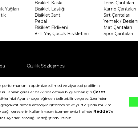
Bisiklet Kaskı
Tenis Çantaları
k Yağları
Bisiklet Lastiği
Kamp Çantaları
tik
Bisiklet Jant
Sırt Çantaları
Pedal
Yemek / Beslen
Bisiklet Eldiveni
Mat Çantaları
8-11 Yaş Çocuk Bisikletleri
Spor Çantaları
da
Gizlilik Sözleşmesi
ü nasıl iade edebilirim?
klıdır.