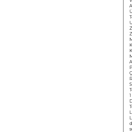
V
A
Ü
T
U
Z
Z
M
K
K
A
P
Ç
S
T
1
D
T
L
d
s