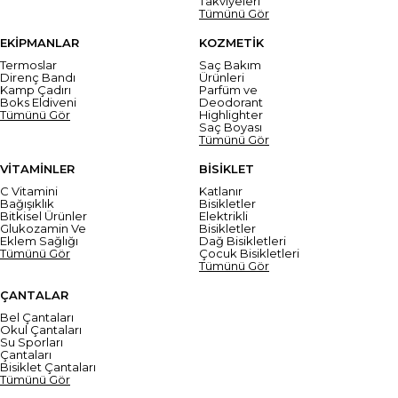
Takviyeleri
Tümünü Gör
EKİPMANLAR
KOZMETİK
Termoslar
Saç Bakım
Direnç Bandı
Ürünleri
Kamp Çadırı
Parfüm ve
Boks Eldiveni
Deodorant
Tümünü Gör
Highlighter
Saç Boyası
Tümünü Gör
VİTAMİNLER
BİSİKLET
C Vitamini
Katlanır
Bağışıklık
Bisikletler
Bitkisel Ürünler
Elektrikli
Glukozamin Ve
Bisikletler
Eklem Sağlığı
Dağ Bisikletleri
Tümünü Gör
Çocuk Bisikletleri
Tümünü Gör
ÇANTALAR
Bel Çantaları
Okul Çantaları
Su Sporları
Çantaları
Bisiklet Çantaları
Tümünü Gör