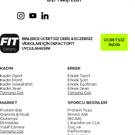
BİNLERCE ÜCRETSİZ DERS & EGZERSİZ
ÜCRETSİZ
VİDEOLARI İÇİN DEFACTOFIT
İNDİR
UYGULAMASINI
KADIN
ERKEK
Kadın Tişört
Erkek Tişört
Kadın Mont
Erkek Şort
Kadın Sweatshirt
Erkek Eşofman
Kadın Jean
Erkek Jean
Tümünü Gör
Tümünü Gör
MARKET
SPORCU BESİNLERİ
Protein Bar
Protein Tozu
Granola & Müsli
Amino Asit
Glutensiz
(BCAA)
Ekmekler
L Karnitin ve CLA
Yulaf Ezmesi
Güç ve
Tümünü Gör
Performans