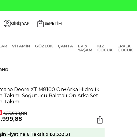
Seçili Ürünlerde ₺2000 Üz
GİRİŞ YAP
SEPETİM
LAR
VITAMIN
GÖZLÜK
ÇANTA
EV &
KIZ
ERKEK
YAŞAM
ÇOCUK
ÇOCUK
MANO
mano Deore XT M8100 Ön+Arka Hidrolik
n Takımı Soğutucu Balatalı Ön Arka Set
n Takımı
%
₺23.999,88
9.999,88
şin Fiyatına 6 Taksit x ₺3.333,31