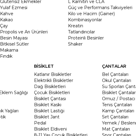
Glutensiz Ekmekler
L Karnitin ve CLA
Yulaf Ezmesi
Güç ve Performans Takviyeleri
Kahve
Kilo ve Hacim (Gainer)
Kakao
Kombinasyonlar
Çay
Kreatin
Propolis ve Arı Ürünleri
Tatlandırıcılar
Besin Mayası
Proteinli Besinler
Bitkisel Sütler
Shaker
Makarna
Fındık
BİSİKLET
ÇANTALAR
Katlanır Bisikletler
Bel Çantaları
Elektrikli Bisikletler
Okul Çantaları
Dağ Bisikletleri
Su Sporları Çanta
Eklem Sağlığı
Çocuk Bisikletleri
Bisiklet Çantalar
Bisiklet Çantası
Omuz / Postacı 
Bisiklet Kaskı
Tenis Çantaları
k Yağları
Bisiklet Lastiği
Kamp Çantaları
tik
Bisiklet Jant
Sırt Çantaları
Pedal
Yemek / Beslen
Bisiklet Eldiveni
Mat Çantaları
8-11 Yaş Çocuk Bisikletleri
Spor Çantaları