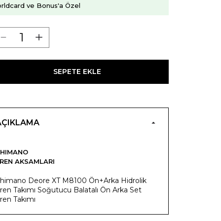
rldcard ve Bonus'a Özel
SEPETE EKLE
AÇIKLAMA
SHIMANO
REN AKSAMLARI
himano Deore XT M8100 Ön+Arka Hidrolik
ren Takımı Soğutucu Balatalı Ön Arka Set
ren Takımı