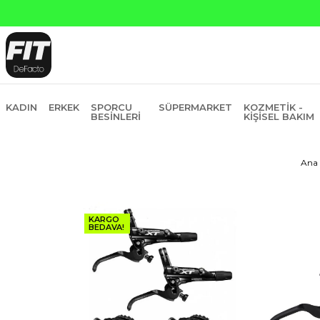
ankasına Peşin Fiyatına 6 Taksit
KADIN
ERKEK
SPORCU
SÜPERMARKET
KOZMETIK -
BESINLERI
KIŞISEL BAKIM
Ana 
KARGO
BEDAVA!