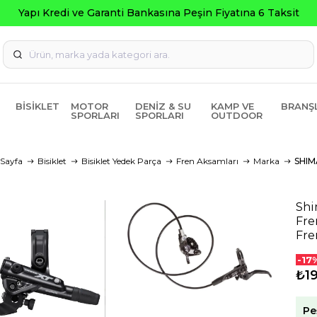
BISIKLET
MOTOR
DENIZ & SU
KAMP VE
BRANŞ
SPORLARI
SPORLARI
OUTDOOR
Sayfa
Bisiklet
Bisiklet Yedek Parça
Fren Aksamları
Marka
SHI
Shi
Fre
Fre
-17
₺1
Pe