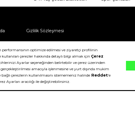
da
Gizlilik Sözleşmesi
ü nasıl iade edebilirim?
klıdır.