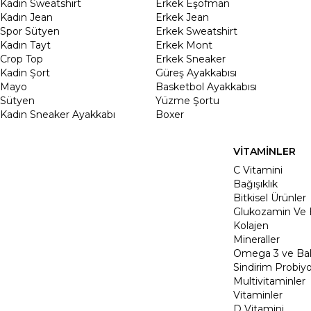
Kadın Sweatshirt
Erkek Eşofman
Kadın Jean
Erkek Jean
Spor Sütyen
Erkek Sweatshirt
Kadın Tayt
Erkek Mont
Crop Top
Erkek Sneaker
Kadin Şort
Güreş Ayakkabısı
Mayo
Basketbol Ayakkabısı
Sütyen
Yüzme Şortu
Kadın Sneaker Ayakkabı
Boxer
VİTAMİNLER
C Vitamini
Bağışıklık
Bitkisel Ürünler
Glukozamin Ve 
Kolajen
Mineraller
Omega 3 ve Balı
Sindirim Probiyo
Multivitaminler
Vitaminler
D Vitamini