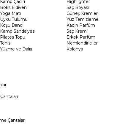
Kamp Çadırı
Highlighter
Boks Eldiveni
Saç Boyası
Yoga Matı
Güneş Kremleri
Uyku Tulumu
Yüz Temizleme
Koşu Bandı
Kadın Parfüm
Kamp Sandalyesi
Saç Kremi
Pilates Topu
Erkek Parfüm
Tenis
Nemlendiriciler
Yüzme ve Dalış
Kolonya
ları
ı
Çantaları
me Çantaları