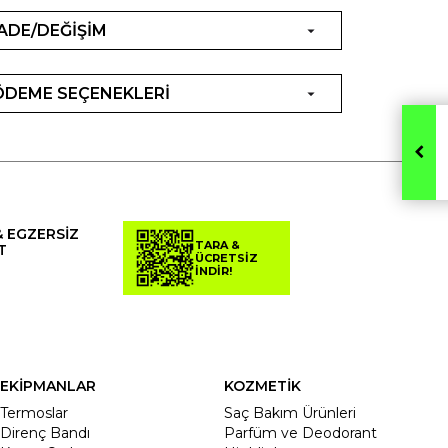
İADE/DEĞİŞİM
ÖDEME SEÇENEKLERİ
& EGZERSİZ
TARA &
T
ÜCRETSİZ
İNDİR!
EKİPMANLAR
KOZMETİK
Termoslar
Saç Bakım Ürünleri
Direnç Bandı
Parfüm ve Deodorant