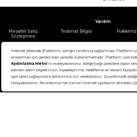
Yardım
Mesafeli Satış
Teslimat Bilgisi
Hakkımız
Sözleşmesi
Şartlar & Koşullar
Ürünüm
DeFactoFIT ©️ 2022-2026. Tüm hakları sa
21