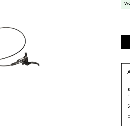
Wo
F
S
F
F