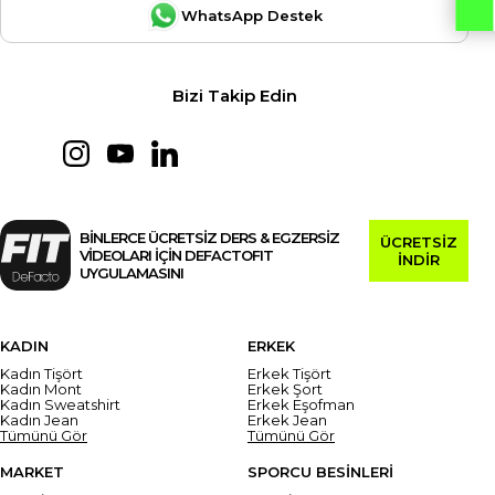
WhatsApp Destek
Bizi Takip Edin
BİNLERCE ÜCRETSİZ DERS & EGZERSİZ
ÜCRETSİZ
VİDEOLARI İÇİN DEFACTOFIT
İNDİR
UYGULAMASINI
KADIN
ERKEK
Kadın Tişört
Erkek Tişört
Kadın Mont
Erkek Şort
Kadın Sweatshirt
Erkek Eşofman
Kadın Jean
Erkek Jean
Tümünü Gör
Tümünü Gör
MARKET
SPORCU BESİNLERİ