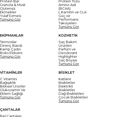
Protein Bar
Protein Tozu
Granola & Müsli
Amino Asit
Glutensiz
(BCAA)
Ekmekler
L Karnitin ve CLA
Yulaf Ezmesi
Güç ve
Tümünü Gör
Performans
Takviyeleri
Tümünü Gör
EKİPMANLAR
KOZMETİK
Termoslar
Saç Bakım
Direnç Bandı
Ürünleri
Kamp Çadırı
Parfüm ve
Boks Eldiveni
Deodorant
Tümünü Gör
Highlighter
Saç Boyası
Tümünü Gör
VİTAMİNLER
BİSİKLET
C Vitamini
Katlanır
Bağışıklık
Bisikletler
Bitkisel Ürünler
Elektrikli
Glukozamin Ve
Bisikletler
Eklem Sağlığı
Dağ Bisikletleri
Tümünü Gör
Çocuk Bisikletleri
Tümünü Gör
ÇANTALAR
Bel Çantaları