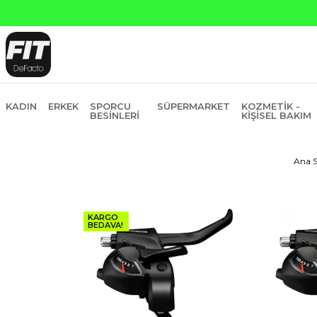
KADIN
ERKEK
SPORCU
SÜPERMARKET
KOZMETIK -
BESINLERI
KIŞISEL BAKIM
Ana S
KARGO
BEDAVA!