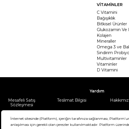
VİTAMİNLER
C Vitamini
Bağışıklık
Bitkisel Ürünler
Glukozamin Ve 
Kolajen
Mineraller
Omega 3 ve Balı
Sindirim Probiyo
Multivitaminler
Vitaminler
D Vitamini
Yardım
Mesafeli Satış
Teslimat Bilgisi
Hakkımız
Sözleşmesi
Şartlar & Koşullar
Ürünüm