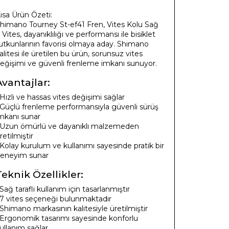
ısa Ürün Özeti:
himano Tourney St-ef41 Fren, Vites Kolu Sağ
 Vites, dayanıklılığı ve performansı ile bisiklet
utkunlarının favorisi olmaya aday. Shimano
alitesi ile üretilen bu ürün, sorunsuz vites
eğişimi ve güvenli frenleme imkanı sunuyor.
Avantajlar:
 Hızlı ve hassas vites değişimi sağlar
 Güçlü frenleme performansıyla güvenli sürüş
mkanı sunar
 Uzun ömürlü ve dayanıklı malzemeden
retilmiştir
 Kolay kurulum ve kullanımı sayesinde pratik bir
eneyim sunar
Teknik Özellikler:
 Sağ taraflı kullanım için tasarlanmıştır
 7 vites seçeneği bulunmaktadır
 Shimano markasının kalitesiyle üretilmiştir
 Ergonomik tasarımı sayesinde konforlu
ullanım sağlar