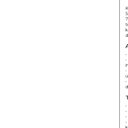
K
S
7
t
k
d
•
•
i
•
ü
•
d
•
•
•
•
k