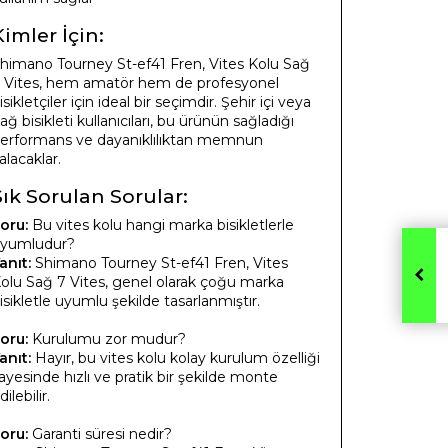
Kimler İçin:
himano Tourney St-ef41 Fren, Vites Kolu Sağ
 Vites, hem amatör hem de profesyonel
isikletçiler için ideal bir seçimdir. Şehir içi veya
ağ bisikleti kullanıcıları, bu ürünün sağladığı
erformans ve dayanıklılıktan memnun
alacaklar.
Sık Sorulan Sorular:
oru:
Bu vites kolu hangi marka bisikletlerle
yumludur?
anıt:
Shimano Tourney St-ef41 Fren, Vites
olu Sağ 7 Vites, genel olarak çoğu marka
isikletle uyumlu şekilde tasarlanmıştır.
oru:
Kurulumu zor mudur?
anıt:
Hayır, bu vites kolu kolay kurulum özelliği
ayesinde hızlı ve pratik bir şekilde monte
dilebilir.
oru:
Garanti süresi nedir?