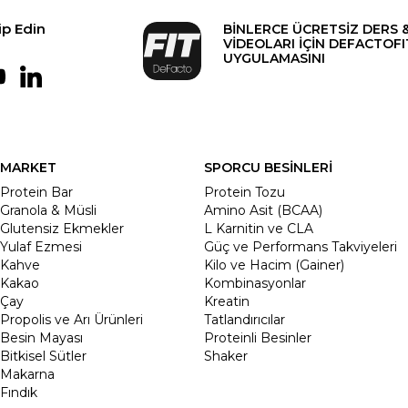
ip Edin
BİNLERCE ÜCRETSİZ DERS 
VİDEOLARI İÇİN DEFACTOFI
UYGULAMASINI
MARKET
SPORCU BESİNLERİ
Protein Bar
Protein Tozu
Granola & Müsli
Amino Asit (BCAA)
Glutensiz Ekmekler
L Karnitin ve CLA
Yulaf Ezmesi
Güç ve Performans Takviyeleri
Kahve
Kilo ve Hacim (Gainer)
Kakao
Kombinasyonlar
Çay
Kreatin
Propolis ve Arı Ürünleri
Tatlandırıcılar
Besin Mayası
Proteinli Besinler
Bitkisel Sütler
Shaker
Makarna
Fındık