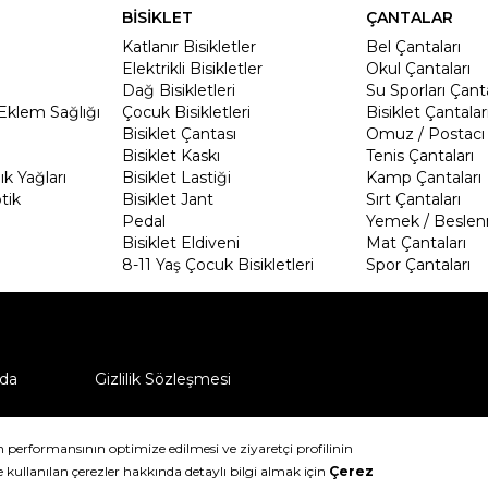
BİSİKLET
ÇANTALAR
Katlanır Bisikletler
Bel Çantaları
Elektrikli Bisikletler
Okul Çantaları
Dağ Bisikletleri
Su Sporları Çanta
Eklem Sağlığı
Çocuk Bisikletleri
Bisiklet Çantalar
Bisiklet Çantası
Omuz / Postacı 
Bisiklet Kaskı
Tenis Çantaları
k Yağları
Bisiklet Lastiği
Kamp Çantaları
tik
Bisiklet Jant
Sırt Çantaları
Pedal
Yemek / Beslen
Bisiklet Eldiveni
Mat Çantaları
8-11 Yaş Çocuk Bisikletleri
Spor Çantaları
da
Gizlilik Sözleşmesi
ü nasıl iade edebilirim?