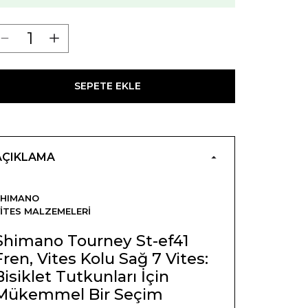
SEPETE EKLE
AÇIKLAMA
SHIMANO
ITES MALZEMELERI
Shimano Tourney St-ef41
Fren, Vites Kolu Sağ 7 Vites:
Bisiklet Tutkunları İçin
Mükemmel Bir Seçim