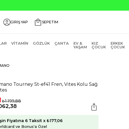
Seçili Ürünlerde ₺2000 Üzeri ₺200 İndirim Kodu: AGUSTOS
GİRİŞ YAP
SEPETİM
LAR
VITAMIN
GÖZLÜK
ÇANTA
EV &
KIZ
ERKEK
YAŞAM
ÇOCUK
ÇOCUK
MANO
mano Tourney St-ef41 Fren, Vites Kolu Sağ
ites
%
₺1.199,88
062,38
şin Fiyatına 6 Taksit x ₺177,06
rldcard ve Bonus'a Özel