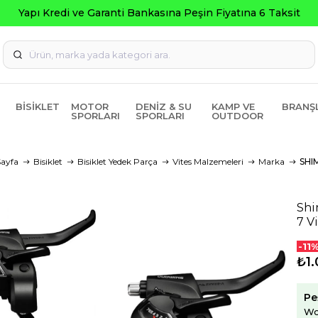
BISIKLET
MOTOR
DENIZ & SU
KAMP VE
BRANŞ
SPORLARI
SPORLARI
OUTDOOR
ayfa
Bisiklet
Bisiklet Yedek Parça
Vites Malzemeleri
Marka
SHI
Shi
7 V
-11
₺1.
Pe
Wo