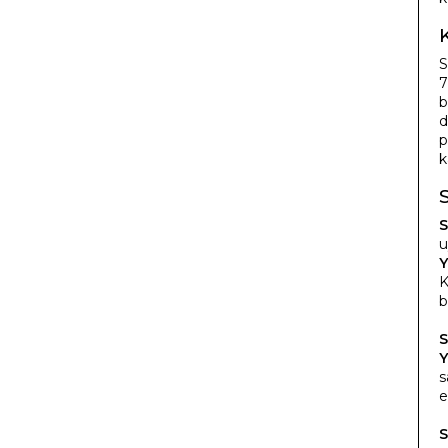
S
7
b
d
p
k
S
u
Y
K
b
S
Y
s
e
S