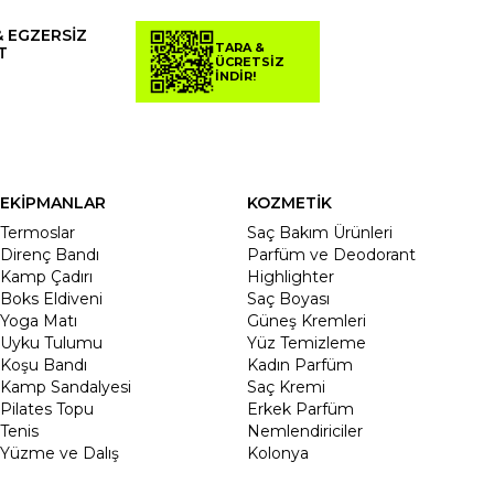
& EGZERSİZ
TARA &
T
ÜCRETSİZ
İNDİR!
EKİPMANLAR
KOZMETİK
Termoslar
Saç Bakım Ürünleri
Direnç Bandı
Parfüm ve Deodorant
Kamp Çadırı
Highlighter
Boks Eldiveni
Saç Boyası
Yoga Matı
Güneş Kremleri
Uyku Tulumu
Yüz Temizleme
Koşu Bandı
Kadın Parfüm
Kamp Sandalyesi
Saç Kremi
Pilates Topu
Erkek Parfüm
Tenis
Nemlendiriciler
Yüzme ve Dalış
Kolonya