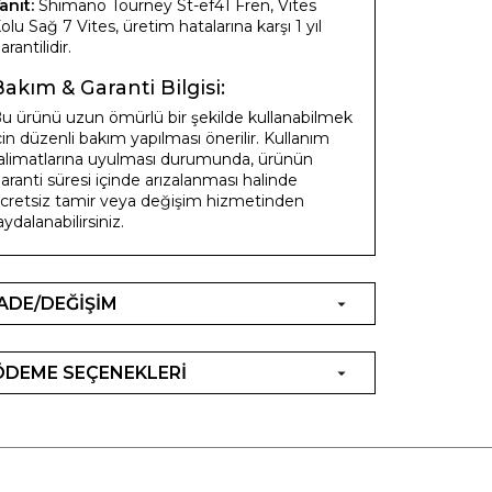
anıt:
Shimano Tourney St-ef41 Fren, Vites
olu Sağ 7 Vites, üretim hatalarına karşı 1 yıl
arantilidir.
akım & Garanti Bilgisi:
u ürünü uzun ömürlü bir şekilde kullanabilmek
çin düzenli bakım yapılması önerilir. Kullanım
alimatlarına uyulması durumunda, ürünün
aranti süresi içinde arızalanması halinde
cretsiz tamir veya değişim hizmetinden
aydalanabilirsiniz.
İADE/DEĞİŞİM
ÖDEME SEÇENEKLERİ