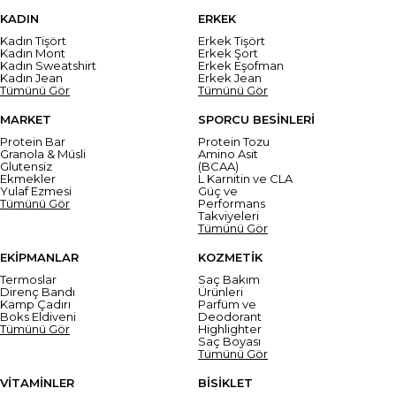
KADIN
ERKEK
Kadın Tişört
Erkek Tişört
Kadın Mont
Erkek Şort
Kadın Sweatshirt
Erkek Eşofman
Kadın Jean
Erkek Jean
Tümünü Gör
Tümünü Gör
MARKET
SPORCU BESİNLERİ
Protein Bar
Protein Tozu
Granola & Müsli
Amino Asit
Glutensiz
(BCAA)
Ekmekler
L Karnitin ve CLA
Yulaf Ezmesi
Güç ve
Tümünü Gör
Performans
Takviyeleri
Tümünü Gör
EKİPMANLAR
KOZMETİK
Termoslar
Saç Bakım
Direnç Bandı
Ürünleri
Kamp Çadırı
Parfüm ve
Boks Eldiveni
Deodorant
Tümünü Gör
Highlighter
Saç Boyası
Tümünü Gör
VİTAMİNLER
BİSİKLET