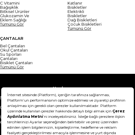
C Vitamini
Katlanır
Bağışıklık
Bisikletler
Bitkisel Ürünler
Elektrikli
Glukozamin Ve
Bisikletler
Eklem Sağlığı
Dağ Bisikletleri
Tümünü Gör
Çocuk Bisikletleri
Tümünü Gör
ÇANTALAR
Bel Çantaları
Okul Çantaları
Su Sporları
Çantaları
Bisiklet Çantaları
Tümünü Gör
Yardım
Mesafeli Satış Sözleşmesi
Teslimat Bilgisi
Gizlilik Sözleşmesi
Şartlar & Koşullar
Ürünümü nasıl iade
Hakkımızda
edebilirim?