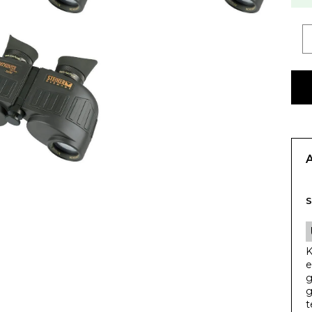
S
K
e
g
g
t