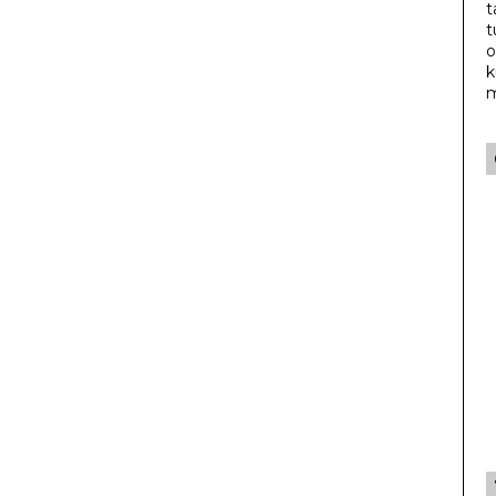
t
t
o
k
m