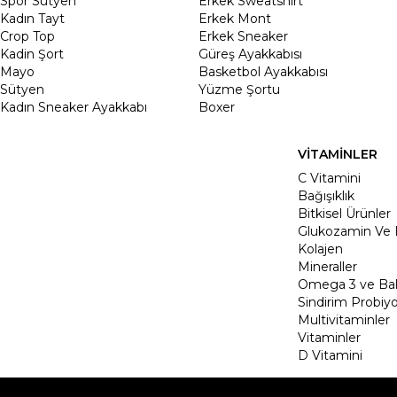
Spor Sütyen
Erkek Sweatshirt
Kadın Tayt
Erkek Mont
Crop Top
Erkek Sneaker
Kadin Şort
Güreş Ayakkabısı
Mayo
Basketbol Ayakkabısı
Sütyen
Yüzme Şortu
Kadın Sneaker Ayakkabı
Boxer
VİTAMİNLER
C Vitamini
Bağışıklık
Bitkisel Ürünler
Glukozamin Ve 
Kolajen
Mineraller
Omega 3 ve Balı
Sindirim Probiyo
Multivitaminler
Vitaminler
D Vitamini