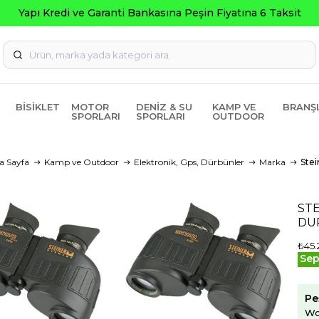
BISIKLET
MOTOR
DENIZ & SU
KAMP VE
BRANŞ
SPORLARI
SPORLARI
OUTDOOR
a Sayfa
Kamp ve Outdoor
Elektronik, Gps, Dürbünler
Marka
Stei
ST
DU
₺45.
Sep
Pe
Wo