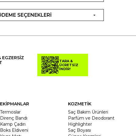
ÖDEME SEÇENEKLERİ
& EGZERSİZ
TARA &
T
ÜCRETSİZ
İNDİR!
EKİPMANLAR
KOZMETİK
Termoslar
Saç Bakım Ürünleri
Direnç Bandı
Parfüm ve Deodorant
Kamp Çadırı
Highlighter
Boks Eldiveni
Saç Boyası