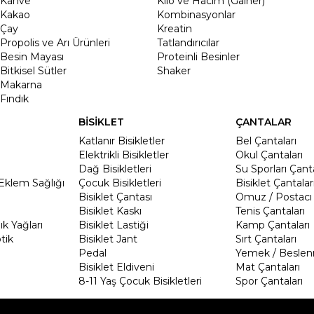
Kahve
Kilo ve Hacim (Gainer)
Kakao
Kombinasyonlar
Çay
Kreatin
Propolis ve Arı Ürünleri
Tatlandırıcılar
Besin Mayası
Proteinli Besinler
Bitkisel Sütler
Shaker
Makarna
Fındık
BİSİKLET
ÇANTALAR
Katlanır Bisikletler
Bel Çantaları
Elektrikli Bisikletler
Okul Çantaları
Dağ Bisikletleri
Su Sporları Çanta
Eklem Sağlığı
Çocuk Bisikletleri
Bisiklet Çantalar
Bisiklet Çantası
Omuz / Postacı 
Bisiklet Kaskı
Tenis Çantaları
k Yağları
Bisiklet Lastiği
Kamp Çantaları
tik
Bisiklet Jant
Sırt Çantaları
Pedal
Yemek / Beslen
Bisiklet Eldiveni
Mat Çantaları
8-11 Yaş Çocuk Bisikletleri
Spor Çantaları