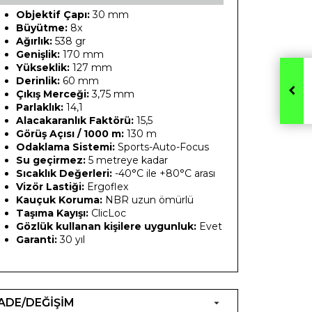
Objektif Çapı:
30 mm
Büyütme:
8x
Ağırlık:
538 gr
Genişlik:
170 mm
Yükseklik:
127 mm
Derinlik:
60 mm
Çıkış Merceği:
3,75 mm
Parlaklık:
14,1
Alacakaranlık Faktörü:
15,5
Görüş Açısı / 1000 m:
130 m
Odaklama Sistemi:
Sports-Auto-Focus
Su geçirmez:
5 metreye kadar
Sıcaklık Değerleri:
-40°C ile +80°C arası
Vizör Lastiği:
Ergoflex
Kauçuk Koruma:
NBR uzun ömürlü
Taşıma Kayışı:
ClicLoc
Gözlük kullanan kişilere uygunluk:
Evet
Garanti:
30 yıl
İADE/DEĞİŞİM