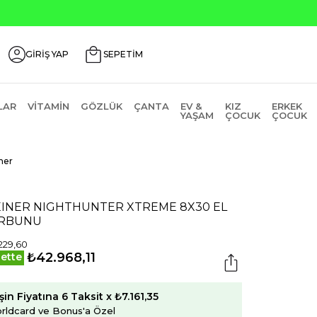
Seçili Ürünlerde ₺2000 Üzeri ₺200 İndirim Kodu: AGUSTOS
GİRİŞ YAP
SEPETİM
LAR
VITAMIN
GÖZLÜK
ÇANTA
EV &
KIZ
ERKEK
YAŞAM
ÇOCUK
ÇOCUK
ner
EINER NIGHTHUNTER XTREME 8X30 EL
RBUNU
229,60
₺42.968,11
ette
şin Fiyatına 6 Taksit x ₺7.161,35
rldcard ve Bonus'a Özel