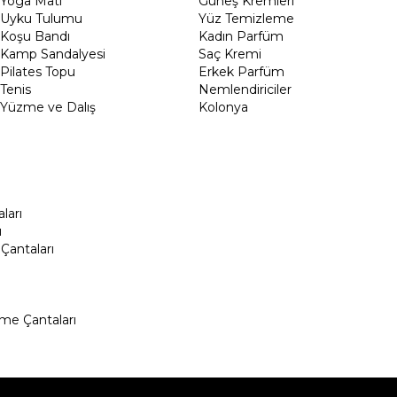
Yoga Matı
Güneş Kremleri
Uyku Tulumu
Yüz Temizleme
Koşu Bandı
Kadın Parfüm
Kamp Sandalyesi
Saç Kremi
Pilates Topu
Erkek Parfüm
Tenis
Nemlendiriciler
Yüzme ve Dalış
Kolonya
ları
ı
Çantaları
me Çantaları