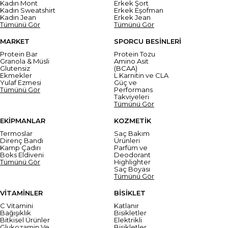
Kadın Mont
Erkek Şort
Kadın Sweatshirt
Erkek Eşofman
Kadın Jean
Erkek Jean
Tümünü Gör
Tümünü Gör
MARKET
SPORCU BESİNLERİ
Protein Bar
Protein Tozu
Granola & Müsli
Amino Asit
Glutensiz
(BCAA)
Ekmekler
L Karnitin ve CLA
Yulaf Ezmesi
Güç ve
Tümünü Gör
Performans
Takviyeleri
Tümünü Gör
EKİPMANLAR
KOZMETİK
Termoslar
Saç Bakım
Direnç Bandı
Ürünleri
Kamp Çadırı
Parfüm ve
Boks Eldiveni
Deodorant
Tümünü Gör
Highlighter
Saç Boyası
Tümünü Gör
VİTAMİNLER
BİSİKLET
C Vitamini
Katlanır
Bağışıklık
Bisikletler
Bitkisel Ürünler
Elektrikli
Glukozamin Ve
Bisikletler