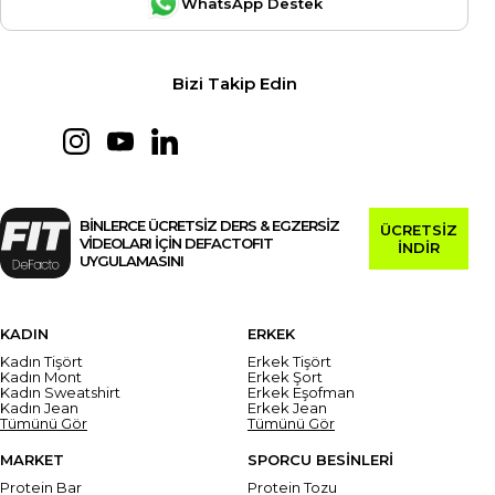
WhatsApp Destek
Bizi Takip Edin
BİNLERCE ÜCRETSİZ DERS & EGZERSİZ
ÜCRETSİZ
VİDEOLARI İÇİN DEFACTOFIT
İNDİR
UYGULAMASINI
KADIN
ERKEK
Kadın Tişört
Erkek Tişört
Kadın Mont
Erkek Şort
Kadın Sweatshirt
Erkek Eşofman
Kadın Jean
Erkek Jean
Tümünü Gör
Tümünü Gör
MARKET
SPORCU BESİNLERİ
Protein Bar
Protein Tozu