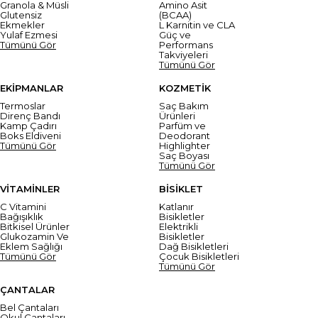
Granola & Müsli
Amino Asit
Glutensiz
(BCAA)
Ekmekler
L Karnitin ve CLA
Yulaf Ezmesi
Güç ve
Tümünü Gör
Performans
Takviyeleri
Tümünü Gör
EKİPMANLAR
KOZMETİK
Termoslar
Saç Bakım
Direnç Bandı
Ürünleri
Kamp Çadırı
Parfüm ve
Boks Eldiveni
Deodorant
Tümünü Gör
Highlighter
Saç Boyası
Tümünü Gör
VİTAMİNLER
BİSİKLET
C Vitamini
Katlanır
Bağışıklık
Bisikletler
Bitkisel Ürünler
Elektrikli
Glukozamin Ve
Bisikletler
Eklem Sağlığı
Dağ Bisikletleri
Tümünü Gör
Çocuk Bisikletleri
Tümünü Gör
ÇANTALAR
Bel Çantaları
Okul Çantaları