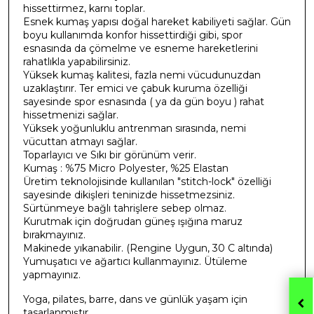
hissettirmez, karnı toplar.
Esnek kumaş yapısı doğal hareket kabiliyeti sağlar. Gün
boyu kullanımda konfor hissettirdiği gibi, spor
esnasında da çömelme ve esneme hareketlerini
rahatlıkla yapabilirsiniz.
Yüksek kumaş kalitesi, fazla nemi vücudunuzdan
uzaklaştırır. Ter emici ve çabuk kuruma özelliği
sayesinde spor esnasında ( ya da gün boyu ) rahat
hissetmenizi sağlar.
Yüksek yoğunluklu antrenman sırasında, nemi
vücuttan atmayı sağlar.
Toparlayıcı ve Sıkı bir görünüm verir.
Kumaş : %75 Micro Polyester, %25 Elastan
Üretim teknolojisinde kullanılan "stitch-lock" özelliği
sayesinde dikişleri teninizde hissetmezsiniz.
Sürtünmeye bağlı tahrişlere sebep olmaz.
Kurutmak için doğrudan güneş ışığına maruz
bırakmayınız.
Makinede yıkanabilir. (Rengine Uygun, 30 C altında)
Yumuşatıcı ve ağartıcı kullanmayınız. Ütüleme
yapmayınız.
Yoga, pilates, barre, dans ve günlük yaşam için
tasarlanmıştır.