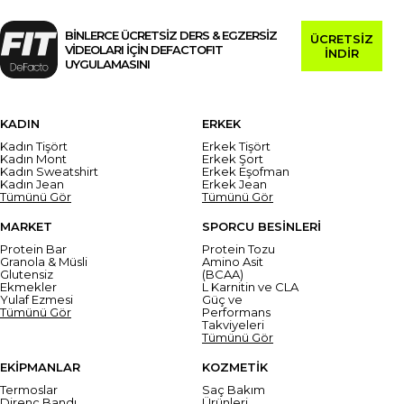
BİNLERCE ÜCRETSİZ DERS & EGZERSİZ
ÜCRETSİZ
VİDEOLARI İÇİN DEFACTOFIT
İNDİR
UYGULAMASINI
KADIN
ERKEK
Kadın Tişört
Erkek Tişört
Kadın Mont
Erkek Şort
Kadın Sweatshirt
Erkek Eşofman
Kadın Jean
Erkek Jean
Tümünü Gör
Tümünü Gör
MARKET
SPORCU BESİNLERİ
Protein Bar
Protein Tozu
Granola & Müsli
Amino Asit
Glutensiz
(BCAA)
Ekmekler
L Karnitin ve CLA
Yulaf Ezmesi
Güç ve
Tümünü Gör
Performans
Takviyeleri
Tümünü Gör
EKİPMANLAR
KOZMETİK
Termoslar
Saç Bakım
Direnç Bandı
Ürünleri