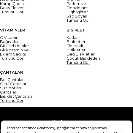
Kamp Çadırı
Parfüm ve
Boks Eldiveni
Deodorant
Tümünü Gör
Highlighter
Saç Boyası
Tümünü Gör
VİTAMİNLER
BİSİKLET
C Vitamini
Katlanır
Bağışıklık
Bisikletler
Bitkisel Ürünler
Elektrikli
Glukozamin Ve
Bisikletler
Eklem Sağlığı
Dağ Bisikletleri
Tümünü Gör
Çocuk Bisikletleri
Tümünü Gör
ÇANTALAR
Bel Çantaları
Okul Çantaları
Su Sporları
Çantaları
Bisiklet Çantaları
Tümünü Gör
Yardım
Mesafeli Satış Sözleşmesi
Teslimat Bilgisi