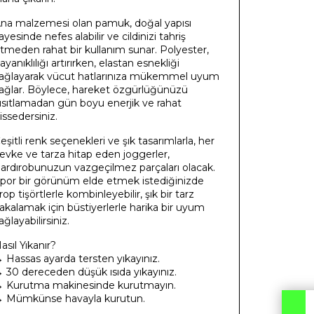
na malzemesi olan pamuk, doğal yapısı
ayesinde nefes alabilir ve cildinizi tahriş
tmeden rahat bir kullanım sunar. Polyester,
ayanıklılığı artırırken, elastan esnekliği
ağlayarak vücut hatlarınıza mükemmel uyum
ağlar. Böylece, hareket özgürlüğünüzü
ısıtlamadan gün boyu enerjik ve rahat
issedersiniz.
eşitli renk seçenekleri ve şık tasarımlarla, her
evke ve tarza hitap eden joggerler,
ardırobunuzun vazgeçilmez parçaları olacak.
por bir görünüm elde etmek istediğinizde
rop tişörtlerle kombinleyebilir, şık bir tarz
akalamak için büstiyerlerle harika bir uyum
ağlayabilirsiniz.
asıl Yıkanır?
 Hassas ayarda tersten yıkayınız.
 30 dereceden düşük ısıda yıkayınız.
 Kurutma makinesinde kurutmayın.
 Mümkünse havayla kurutun.