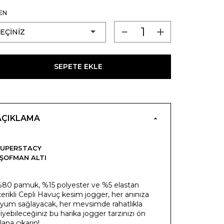
EN
SEPETE EKLE
AÇIKLAMA
SUPERSTACY
ŞOFMAN ALTI
80 pamuk, %15 polyester ve %5 elastan
çerikli Cepli Havuç kesim jogger, her anınıza
yum sağlayacak, her mevsimde rahatlıkla
iyebileceğiniz bu harika jogger tarzınızı ön
lana çıkarın!