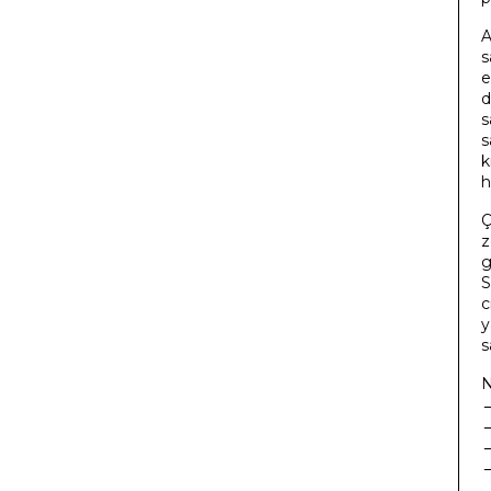
A
s
e
d
s
s
k
h
Ç
z
g
S
c
y
s
N
→
→
→
→