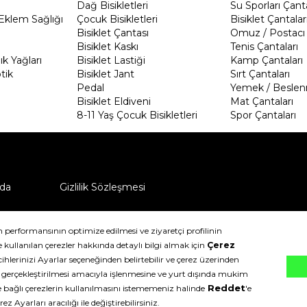
Dağ Bisikletleri
Su Sporları Çanta
Eklem Sağlığı
Çocuk Bisikletleri
Bisiklet Çantalar
Bisiklet Çantası
Omuz / Postacı 
Bisiklet Kaskı
Tenis Çantaları
k Yağları
Bisiklet Lastiği
Kamp Çantaları
tik
Bisiklet Jant
Sırt Çantaları
Pedal
Yemek / Beslen
Bisiklet Eldiveni
Mat Çantaları
8-11 Yaş Çocuk Bisikletleri
Spor Çantaları
da
Gizlilik Sözleşmesi
ü nasıl iade edebilirim?