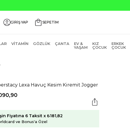
Seçili Ürünle
GİRİŞ YAP
SEPETİM
LAR
VITAMIN
GÖZLÜK
ÇANTA
EV &
KIZ
ERKEK
YAŞAM
ÇOCUK
ÇOCUK
Y
erstacy Lexa Havuç Kesim Kiremit Jogger
090,90
şin Fiyatına 6 Taksit x ₺181,82
rldcard ve Bonus'a Özel