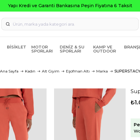
BISIKLET
MOTOR
DENIZ & SU
KAMP VE
BRANŞ
SPORLARI
SPORLARI
OUTDOOR
Ana Sayfa
Kadın
Alt Giyim
Eşofman Altı
Marka
SUPERSTAC
Sup
₺1.
Pe
Wo