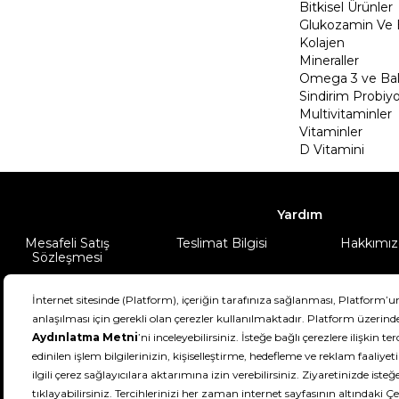
Bitkisel Ürünler
Glukozamin Ve 
Kolajen
Mineraller
Omega 3 ve Balı
Sindirim Probiyo
Multivitaminler
Vitaminler
D Vitamini
Yardım
Mesafeli Satış
Teslimat Bilgisi
Hakkımız
Sözleşmesi
Şartlar & Koşullar
Ürünüm