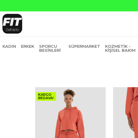
 ve Garanti Bankasına Peşin Fiyatına 6 Taksit
KADIN
ERKEK
SPORCU
SÜPERMARKET
KOZMETIK -
BESINLERI
KIŞISEL BAKIM
KARGO
BEDAVA!