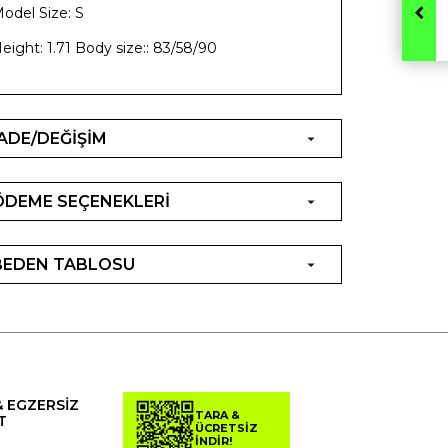
odel Size: S
eight: 1.71 Body size:: 83/58/90
İADE/DEĞİŞİM
ÖDEME SEÇENEKLERİ
BEDEN TABLOSU
& EGZERSİZ
TARA &
T
ÜCRETSİZ
İNDİR!