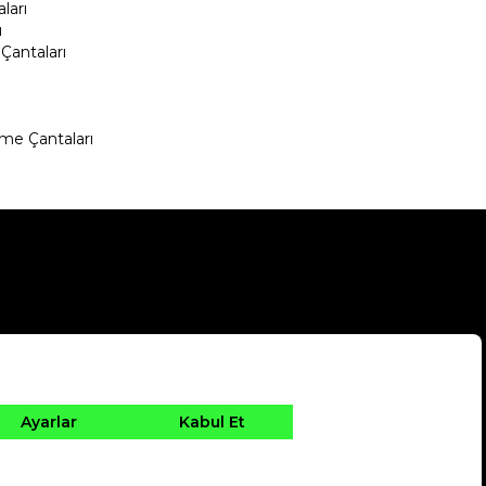
ları
ı
Çantaları
me Çantaları