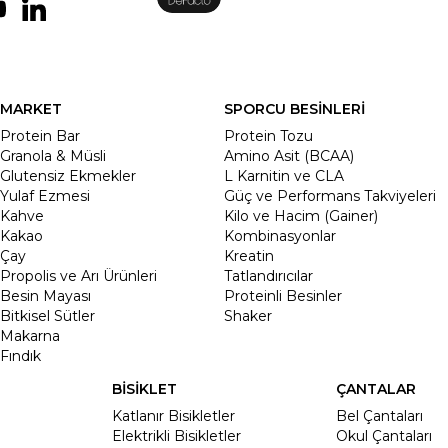
MARKET
SPORCU BESİNLERİ
Protein Bar
Protein Tozu
Granola & Müsli
Amino Asit (BCAA)
Glutensiz Ekmekler
L Karnitin ve CLA
Yulaf Ezmesi
Güç ve Performans Takviyeleri
Kahve
Kilo ve Hacim (Gainer)
Kakao
Kombinasyonlar
Çay
Kreatin
Propolis ve Arı Ürünleri
Tatlandırıcılar
Besin Mayası
Proteinli Besinler
Bitkisel Sütler
Shaker
Makarna
Fındık
BİSİKLET
ÇANTALAR
Katlanır Bisikletler
Bel Çantaları
Elektrikli Bisikletler
Okul Çantaları