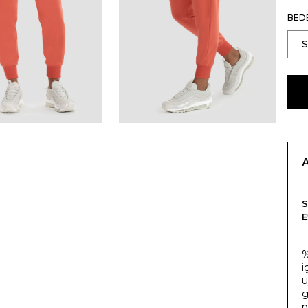
BED
E
%
i
u
g
p