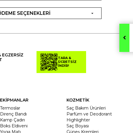
ÖDEME SEÇENEKLERİ
& EGZERSİZ
TARA &
T
ÜCRETSİZ
İNDİR!
EKİPMANLAR
KOZMETİK
Termoslar
Saç Bakım Ürünleri
Direnç Bandı
Parfüm ve Deodorant
Kamp Çadırı
Highlighter
Boks Eldiveni
Saç Boyası
Yoga Matı
Güneş Kremleri