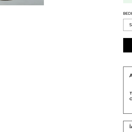
BED
T