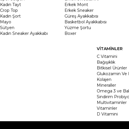
Kadın Tayt
Erkek Mont
Crop Top
Erkek Sneaker
Kadin Şort
Güreş Ayakkabısı
Mayo
Basketbol Ayakkabısı
Sütyen
Yüzme Şortu
Kadın Sneaker Ayakkabı
Boxer
VİTAMİNLER
C Vitamini
Bağışıklık
Bitkisel Ürünler
Glukozamin Ve 
Kolajen
Mineraller
Omega 3 ve Balı
Sindirim Probiyo
Multivitaminler
Vitaminler
D Vitamini