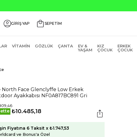
GİRİŞ YAP
SEPETİM
LAR
VITAMIN
GÖZLÜK
ÇANTA
EV &
KIZ
ERKEK
YAŞAM
ÇOCUK
ÇOCUK
ce
 North Face Glenclyffe Low Erkek
door Ayakkabısı NF0A817BC891 Gri
809,46
₺10.485,18
ette
şin Fiyatına 6 Taksit x ₺1.747,53
rldcard ve Bonus'a Özel