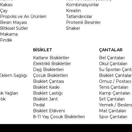
Kakao
Kombinasyonlar
Çay
Kreatin
Propolis ve Arı Ürünleri
Tatlandırıcılar
Besin Mayası
Proteinli Besinler
Bitkisel Sütler
Shaker
Makarna
Fındık
BİSİKLET
ÇANTALAR
Katlanır Bisikletler
Bel Çantaları
Elektrikli Bisikletler
Okul Çantaları
Dağ Bisikletleri
Su Sporları Çanta
Eklem Sağlığı
Çocuk Bisikletleri
Bisiklet Çantalar
Bisiklet Çantası
Omuz / Postacı 
Bisiklet Kaskı
Tenis Çantaları
k Yağları
Bisiklet Lastiği
Kamp Çantaları
tik
Bisiklet Jant
Sırt Çantaları
Pedal
Yemek / Beslen
Bisiklet Eldiveni
Mat Çantaları
8-11 Yaş Çocuk Bisikletleri
Spor Çantaları