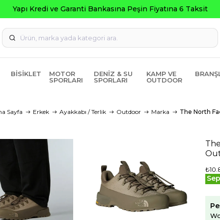
Yapı Kredi ve Garanti Bankasına Peşin Fiyatına 6 Taksit
BISIKLET
MOTOR
DENIZ & SU
KAMP VE
BRANŞ
SPORLARI
SPORLARI
OUTDOOR
na Sayfa
Erkek
Ayakkabı / Terlik
Outdoor
Marka
The North Fa
The
Out
₺10.
Sep
Pe
Wo