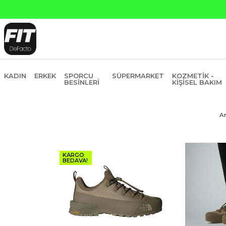
KADIN
ERKEK
SPORCU
SÜPERMARKET
KOZMETIK -
BESINLERI
KIŞISEL BAKIM
A
KARGO
BEDAVA!