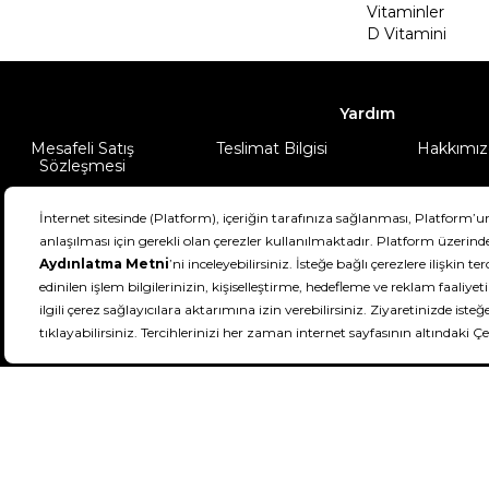
Vitaminler
D Vitamini
Yardım
Mesafeli Satış
Teslimat Bilgisi
Hakkımız
Sözleşmesi
Şartlar & Koşullar
Ürünüm
DeFactoFIT ©️ 2022-2026. Tüm hakları sa
21
SEÇİNİZ