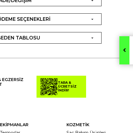
İADE/DEĞİŞİM
ÖDEME SEÇENEKLERİ
BEDEN TABLOSU
& EGZERSİZ
TARA &
T
ÜCRETSİZ
İNDİR!
EKİPMANLAR
KOZMETİK
Termoslar
Saç Bakım Ürünleri