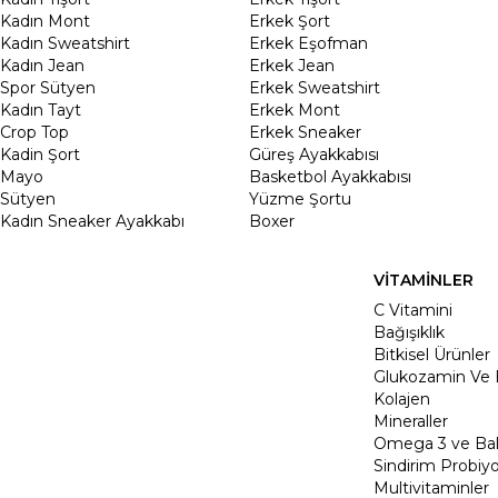
Kadın Mont
Erkek Şort
Kadın Sweatshirt
Erkek Eşofman
Kadın Jean
Erkek Jean
Spor Sütyen
Erkek Sweatshirt
Kadın Tayt
Erkek Mont
Crop Top
Erkek Sneaker
Kadin Şort
Güreş Ayakkabısı
Mayo
Basketbol Ayakkabısı
Sütyen
Yüzme Şortu
Kadın Sneaker Ayakkabı
Boxer
VİTAMİNLER
C Vitamini
Bağışıklık
Bitkisel Ürünler
Glukozamin Ve 
Kolajen
Mineraller
Omega 3 ve Balı
Sindirim Probiyo
Multivitaminler