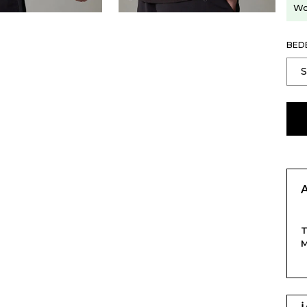
Wo
BED
T