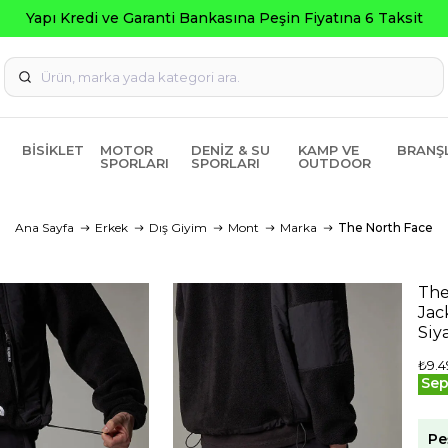
Garanti Bankasına Peşin Fiyatına 6 Taksit
BISIKLET
MOTOR
DENIZ & SU
KAMP VE
BRANŞ
SPORLARI
SPORLARI
OUTDOOR
Ana Sayfa
Erkek
Dış Giyim
Mont
Marka
The North Face
The
Jac
Siy
₺9.4
Sep
Pe