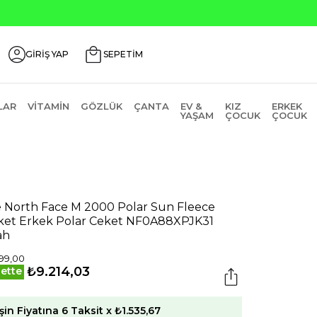
GİRİŞ YAP
SEPETİM
LAR
VITAMIN
GÖZLÜK
ÇANTA
EV &
KIZ
ERKEK
YAŞAM
ÇOCUK
ÇOCUK
 North Face M 2000 Polar Sun Fleece
ket Erkek Polar Ceket NF0A88XPJK31
ah
99,00
₺9.214,03
ette
şin Fiyatına 6 Taksit x ₺1.535,67