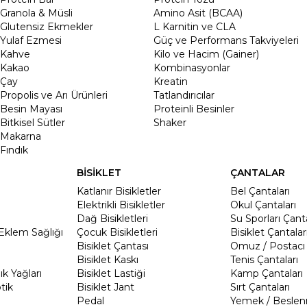
Granola & Müsli
Amino Asit (BCAA)
Glutensiz Ekmekler
L Karnitin ve CLA
Yulaf Ezmesi
Güç ve Performans Takviyeleri
Kahve
Kilo ve Hacim (Gainer)
Kakao
Kombinasyonlar
Çay
Kreatin
Propolis ve Arı Ürünleri
Tatlandırıcılar
Besin Mayası
Proteinli Besinler
Bitkisel Sütler
Shaker
Makarna
Fındık
BİSİKLET
ÇANTALAR
Katlanır Bisikletler
Bel Çantaları
Elektrikli Bisikletler
Okul Çantaları
Dağ Bisikletleri
Su Sporları Çanta
Eklem Sağlığı
Çocuk Bisikletleri
Bisiklet Çantalar
Bisiklet Çantası
Omuz / Postacı 
Bisiklet Kaskı
Tenis Çantaları
k Yağları
Bisiklet Lastiği
Kamp Çantaları
tik
Bisiklet Jant
Sırt Çantaları
Pedal
Yemek / Beslen