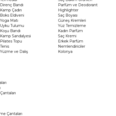
Direnç Bandı
Parfüm ve Deodorant
Kamp Çadırı
Highlighter
Boks Eldiveni
Saç Boyası
Yoga Matı
Güneş Kremleri
Uyku Tulumu
Yüz Temizleme
Koşu Bandı
Kadın Parfüm
Kamp Sandalyesi
Saç Kremi
Pilates Topu
Erkek Parfüm
Tenis
Nemlendiriciler
Yüzme ve Dalış
Kolonya
ları
ı
Çantaları
me Çantaları