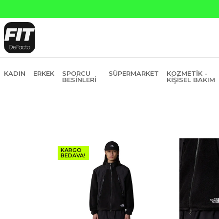
Yapı Kredi ve 
KADIN
ERKEK
SPORCU
SÜPERMARKET
KOZMETIK -
BESINLERI
KIŞISEL BAKIM
KARGO
BEDAVA!