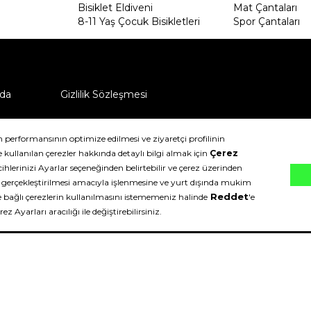
Bisiklet Eldiveni
Mat Çantaları
8-11 Yaş Çocuk Bisikletleri
Spor Çantaları
da
Gizlilik Sözleşmesi
ü nasıl iade edebilirim?
klıdır.