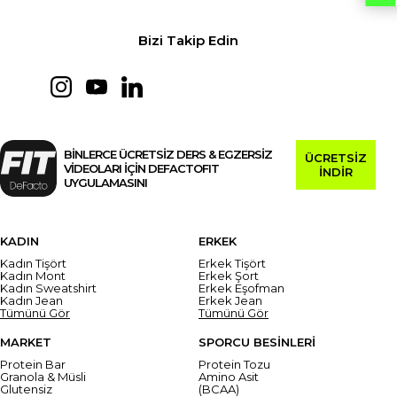
Bizi Takip Edin
BİNLERCE ÜCRETSİZ DERS & EGZERSİZ
ÜCRETSİZ
VİDEOLARI İÇİN DEFACTOFIT
İNDİR
UYGULAMASINI
KADIN
ERKEK
Kadın Tişört
Erkek Tişört
Kadın Mont
Erkek Şort
Kadın Sweatshirt
Erkek Eşofman
Kadın Jean
Erkek Jean
Tümünü Gör
Tümünü Gör
MARKET
SPORCU BESİNLERİ
Protein Bar
Protein Tozu
Granola & Müsli
Amino Asit
Glutensiz
(BCAA)