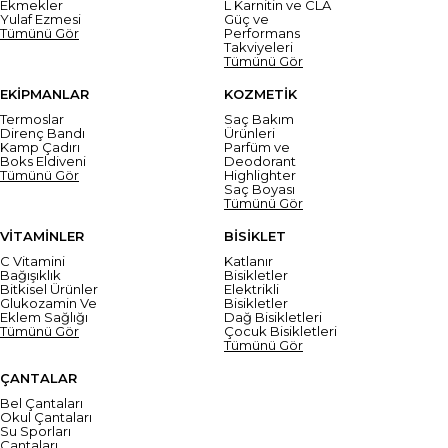
Ekmekler
L Karnitin ve CLA
Yulaf Ezmesi
Güç ve
Tümünü Gör
Performans
Takviyeleri
Tümünü Gör
EKİPMANLAR
KOZMETİK
Termoslar
Saç Bakım
Direnç Bandı
Ürünleri
Kamp Çadırı
Parfüm ve
Boks Eldiveni
Deodorant
Tümünü Gör
Highlighter
Saç Boyası
Tümünü Gör
VİTAMİNLER
BİSİKLET
C Vitamini
Katlanır
Bağışıklık
Bisikletler
Bitkisel Ürünler
Elektrikli
Glukozamin Ve
Bisikletler
Eklem Sağlığı
Dağ Bisikletleri
Tümünü Gör
Çocuk Bisikletleri
Tümünü Gör
ÇANTALAR
Bel Çantaları
Okul Çantaları
Su Sporları
Çantaları