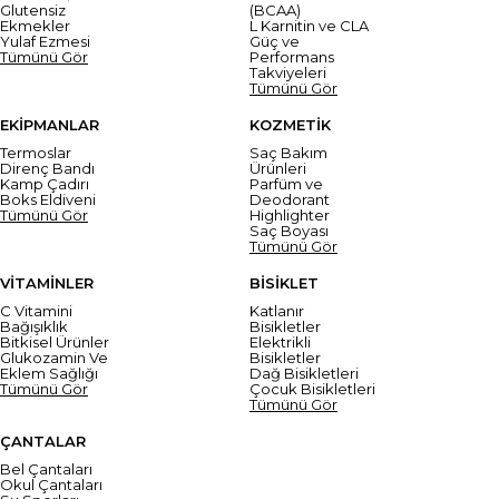
Glutensiz
(BCAA)
Ekmekler
L Karnitin ve CLA
Yulaf Ezmesi
Güç ve
Tümünü Gör
Performans
Takviyeleri
Tümünü Gör
EKİPMANLAR
KOZMETİK
Termoslar
Saç Bakım
Direnç Bandı
Ürünleri
Kamp Çadırı
Parfüm ve
Boks Eldiveni
Deodorant
Tümünü Gör
Highlighter
Saç Boyası
Tümünü Gör
VİTAMİNLER
BİSİKLET
C Vitamini
Katlanır
Bağışıklık
Bisikletler
Bitkisel Ürünler
Elektrikli
Glukozamin Ve
Bisikletler
Eklem Sağlığı
Dağ Bisikletleri
Tümünü Gör
Çocuk Bisikletleri
Tümünü Gör
ÇANTALAR
Bel Çantaları
Okul Çantaları