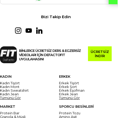
Bizi Takip Edin
BİNLERCE ÜCRETSİZ DERS & EGZERSİZ
ÜCRETSİZ
VİDEOLARI İÇİN DEFACTOFIT
İNDİR
UYGULAMASINI
KADIN
ERKEK
Kadın Tişört
Erkek Tişört
Kadın Mont
Erkek Şort
Kadın Sweatshirt
Erkek Eşofman
Kadın Jean
Erkek Jean
Tümünü Gör
Tümünü Gör
MARKET
SPORCU BESİNLERİ
Protein Bar
Protein Tozu
Granola & Müsli
Amino Asit