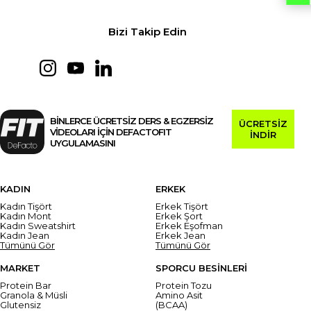
Bizi Takip Edin
BİNLERCE ÜCRETSİZ DERS & EGZERSİZ
ÜCRETSİZ
VİDEOLARI İÇİN DEFACTOFIT
İNDİR
UYGULAMASINI
KADIN
ERKEK
Kadın Tişört
Erkek Tişört
Kadın Mont
Erkek Şort
Kadın Sweatshirt
Erkek Eşofman
Kadın Jean
Erkek Jean
Tümünü Gör
Tümünü Gör
MARKET
SPORCU BESİNLERİ
Protein Bar
Protein Tozu
Granola & Müsli
Amino Asit
Glutensiz
(BCAA)