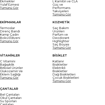
Ekmekler
L Karnitin ve CLA
Yulaf Ezmesi
Güç ve
Tümünü Gör
Performans
Takviyeleri
Tümünü Gör
EKİPMANLAR
KOZMETİK
Termoslar
Saç Bakım
Direnç Bandı
Ürünleri
Kamp Çadırı
Parfüm ve
Boks Eldiveni
Deodorant
Tümünü Gör
Highlighter
Saç Boyası
Tümünü Gör
VİTAMİNLER
BİSİKLET
C Vitamini
Katlanır
Bağışıklık
Bisikletler
Bitkisel Ürünler
Elektrikli
Glukozamin Ve
Bisikletler
Eklem Sağlığı
Dağ Bisikletleri
Tümünü Gör
Çocuk Bisikletleri
Tümünü Gör
ÇANTALAR
Bel Çantaları
Okul Çantaları
Su Sporları
Çantaları