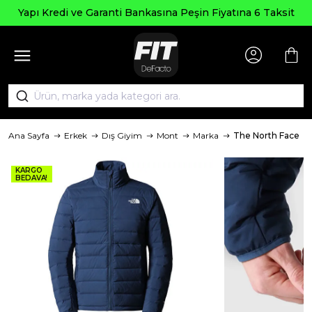
Yapı Kredi ve Garanti Bankasına Peşin Fiyatına 6 Taksit
Ana Sayfa
Erkek
Dış Giyim
Mont
Marka
The North Face
KARGO
BEDAVA!