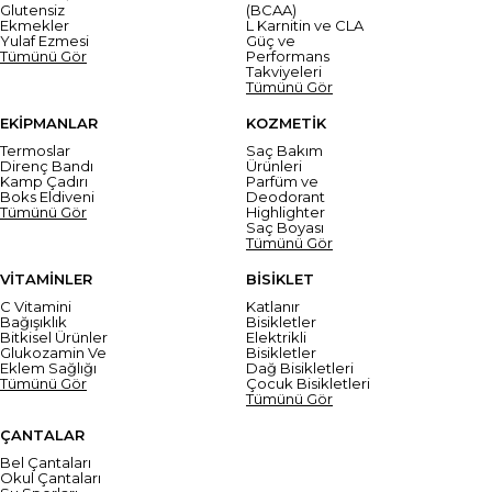
Glutensiz
(BCAA)
Ekmekler
L Karnitin ve CLA
Yulaf Ezmesi
Güç ve
Tümünü Gör
Performans
Takviyeleri
Tümünü Gör
EKİPMANLAR
KOZMETİK
Termoslar
Saç Bakım
Direnç Bandı
Ürünleri
Kamp Çadırı
Parfüm ve
Boks Eldiveni
Deodorant
Tümünü Gör
Highlighter
Saç Boyası
Tümünü Gör
VİTAMİNLER
BİSİKLET
C Vitamini
Katlanır
Bağışıklık
Bisikletler
Bitkisel Ürünler
Elektrikli
Glukozamin Ve
Bisikletler
Eklem Sağlığı
Dağ Bisikletleri
Tümünü Gör
Çocuk Bisikletleri
Tümünü Gör
ÇANTALAR
Bel Çantaları
Okul Çantaları