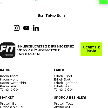
Bizi Takip Edin
BİNLERCE ÜCRETSİZ DERS & EGZERSİZ
ÜCRETSİZ
VİDEOLARI İÇİN DEFACTOFIT
İNDİR
UYGULAMASINI
KADIN
ERKEK
Kadın Tişört
Erkek Tişört
Kadın Mont
Erkek Şort
Kadın Sweatshirt
Erkek Eşofman
Kadın Jean
Erkek Jean
Tümünü Gör
Tümünü Gör
MARKET
SPORCU BESİNLERİ
Protein Bar
Protein Tozu
Granola & Müsli
Amino Asit