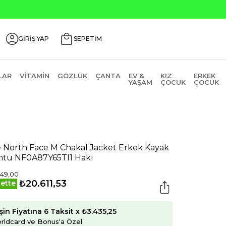
GİRİŞ YAP
SEPETİM
LAR
VITAMIN
GÖZLÜK
ÇANTA
EV &
KIZ
ERKEK
YAŞAM
ÇOCUK
ÇOCUK
 North Face M Chakal Jacket Erkek Kayak
tu NF0A87Y65TI1 Haki
249,00
₺20.611,53
ette
şin Fiyatına 6 Taksit x ₺3.435,25
rldcard ve Bonus'a Özel