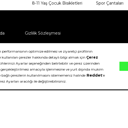
8-11 Yaş Çocuk Bisikletleri
Spor Çantaları
da
Gizlilik Sözleşmesi
ü nasıl iade edebilirim?
klıdır.