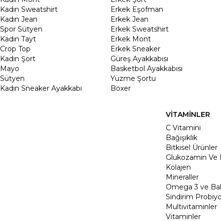
Kadın Sweatshirt
Erkek Eşofman
Kadın Jean
Erkek Jean
Spor Sütyen
Erkek Sweatshirt
Kadın Tayt
Erkek Mont
Crop Top
Erkek Sneaker
Kadin Şort
Güreş Ayakkabısı
Mayo
Basketbol Ayakkabısı
Sütyen
Yüzme Şortu
Kadın Sneaker Ayakkabı
Boxer
VİTAMİNLER
C Vitamini
Bağışıklık
Bitkisel Ürünler
Glukozamin Ve 
Kolajen
Mineraller
Omega 3 ve Balı
Sindirim Probiyo
Multivitaminler
Vitaminler