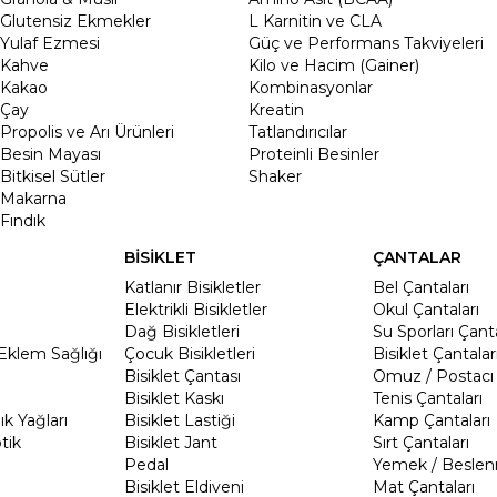
Glutensiz Ekmekler
L Karnitin ve CLA
Yulaf Ezmesi
Güç ve Performans Takviyeleri
Kahve
Kilo ve Hacim (Gainer)
Kakao
Kombinasyonlar
Çay
Kreatin
Propolis ve Arı Ürünleri
Tatlandırıcılar
Besin Mayası
Proteinli Besinler
Bitkisel Sütler
Shaker
Makarna
Fındık
BİSİKLET
ÇANTALAR
Katlanır Bisikletler
Bel Çantaları
Elektrikli Bisikletler
Okul Çantaları
Dağ Bisikletleri
Su Sporları Çanta
Eklem Sağlığı
Çocuk Bisikletleri
Bisiklet Çantalar
Bisiklet Çantası
Omuz / Postacı 
Bisiklet Kaskı
Tenis Çantaları
k Yağları
Bisiklet Lastiği
Kamp Çantaları
tik
Bisiklet Jant
Sırt Çantaları
Pedal
Yemek / Beslen
Bisiklet Eldiveni
Mat Çantaları