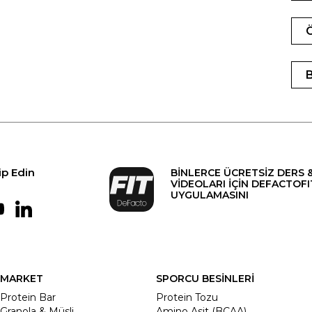
ip Edin
BİNLERCE ÜCRETSİZ DERS 
VİDEOLARI İÇİN DEFACTOFI
UYGULAMASINI
MARKET
SPORCU BESİNLERİ
Protein Bar
Protein Tozu
Granola & Müsli
Amino Asit (BCAA)