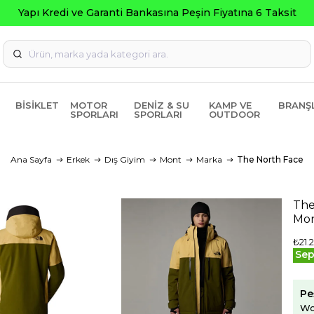
Yapı Kredi ve Garanti Bankasına Peşin Fiyatına 6 Taksit
BISIKLET
MOTOR
DENIZ & SU
KAMP VE
BRANŞ
SPORLARI
SPORLARI
OUTDOOR
Ana Sayfa
Erkek
Dış Giyim
Mont
Marka
The North Face
The
Mon
₺21.
Sep
Pe
Wo