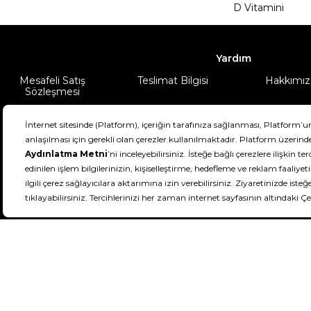
D Vitamini
Yardım
Mesafeli Satış
Teslimat Bilgisi
Hakkımız
Sözleşmesi
Şartlar & Koşullar
Ürünüm
DeFactoFIT ©️ 2022-2026. Tüm hakları sa
11
SEÇİNİZ