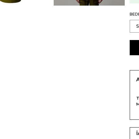
BED
T