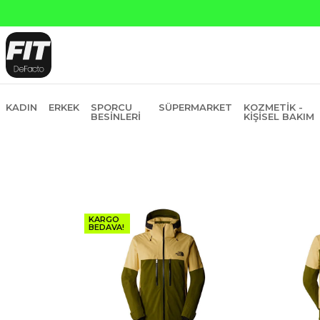
KADIN
ERKEK
SPORCU
SÜPERMARKET
KOZMETIK -
BESINLERI
KIŞISEL BAKIM
KARGO
BEDAVA!