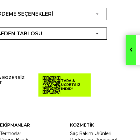
ÖDEME SEÇENEKLERİ
BEDEN TABLOSU
& EGZERSİZ
TARA &
T
ÜCRETSİZ
İNDİR!
EKİPMANLAR
KOZMETİK
Termoslar
Saç Bakım Ürünleri
Direnç Bandı
Parfüm ve Deodorant