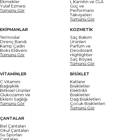
Ekmekler
L Karnitin ve CLA
Yulaf Ezmesi
Güç ve
Tümünü Gör
Performans
Takviyeleri
Tümünü Gör
EKİPMANLAR
KOZMETİK
Termoslar
Saç Bakım
Direnç Bandı
Ürünleri
Kamp Çadırı
Parfüm ve
Boks Eldiveni
Deodorant
Tümünü Gör
Highlighter
Saç Boyası
Tümünü Gör
VİTAMİNLER
BİSİKLET
C Vitamini
Katlanır
Bağışıklık
Bisikletler
Bitkisel Ürünler
Elektrikli
Glukozamin Ve
Bisikletler
Eklem Sağlığı
Dağ Bisikletleri
Tümünü Gör
Çocuk Bisikletleri
Tümünü Gör
ÇANTALAR
Bel Çantaları
Okul Çantaları
Su Sporları
Çantaları