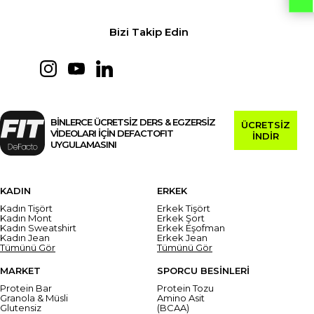
Bizi Takip Edin
BİNLERCE ÜCRETSİZ DERS & EGZERSİZ
ÜCRETSİZ
VİDEOLARI İÇİN DEFACTOFIT
İNDİR
UYGULAMASINI
KADIN
ERKEK
Kadın Tişört
Erkek Tişört
Kadın Mont
Erkek Şort
Kadın Sweatshirt
Erkek Eşofman
Kadın Jean
Erkek Jean
Tümünü Gör
Tümünü Gör
MARKET
SPORCU BESİNLERİ
Protein Bar
Protein Tozu
Granola & Müsli
Amino Asit
Glutensiz
(BCAA)