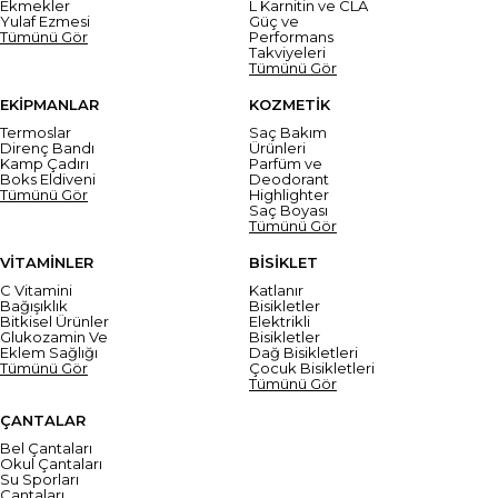
Ekmekler
L Karnitin ve CLA
Yulaf Ezmesi
Güç ve
Tümünü Gör
Performans
Takviyeleri
Tümünü Gör
EKİPMANLAR
KOZMETİK
Termoslar
Saç Bakım
Direnç Bandı
Ürünleri
Kamp Çadırı
Parfüm ve
Boks Eldiveni
Deodorant
Tümünü Gör
Highlighter
Saç Boyası
Tümünü Gör
VİTAMİNLER
BİSİKLET
C Vitamini
Katlanır
Bağışıklık
Bisikletler
Bitkisel Ürünler
Elektrikli
Glukozamin Ve
Bisikletler
Eklem Sağlığı
Dağ Bisikletleri
Tümünü Gör
Çocuk Bisikletleri
Tümünü Gör
ÇANTALAR
Bel Çantaları
Okul Çantaları
Su Sporları
Çantaları