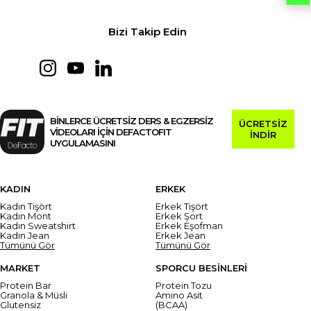
Bizi Takip Edin
BİNLERCE ÜCRETSİZ DERS & EGZERSİZ
ÜCRETSİZ
VİDEOLARI İÇİN DEFACTOFIT
İNDİR
UYGULAMASINI
KADIN
ERKEK
Kadın Tişört
Erkek Tişört
Kadın Mont
Erkek Şort
Kadın Sweatshirt
Erkek Eşofman
Kadın Jean
Erkek Jean
Tümünü Gör
Tümünü Gör
MARKET
SPORCU BESİNLERİ
Protein Bar
Protein Tozu
Granola & Müsli
Amino Asit
Glutensiz
(BCAA)